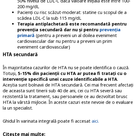
50% nivelul de LDL-C dacă valoare inițială este între 100-
200 mg/dL
Pacienți cu risc scăzut-moderat: statine cu scopul de a
scădea LDL-C la sub 115 mg/dL
Terapia antiplachetară este recomandată pentru
prevenția secundară dar nu și pentru
prevenția
primară
(pentru a preveni un al doilea eveniment
cardiovascular dar nu pentru a preveni un prim
eveniment cardiovascular)
HTA secundară
În majoritatea cazurilor de HTA nu se poate identifica o cauză.
Totuși,
5-15% din pacienții cu HTA ar putea fi tratați cu o
intervenție specifică unei cauze identificabile a HTA
.
Aceștia sunt bolnavii de HTA secundară. Cei mai frecvent afectați
de aceasta sunt tinerii sub 40 de ani, cei cu HTA severă sau
rezistentă la tratament, sau persoanele ce au dezvoltat brusc
HTA la vârstă mijlocie. În aceste cazuri este nevoie de o evaluare
la un specialist.
Ghidul în varinata integrală poate fi accesat
aici.
Citește mai multe: