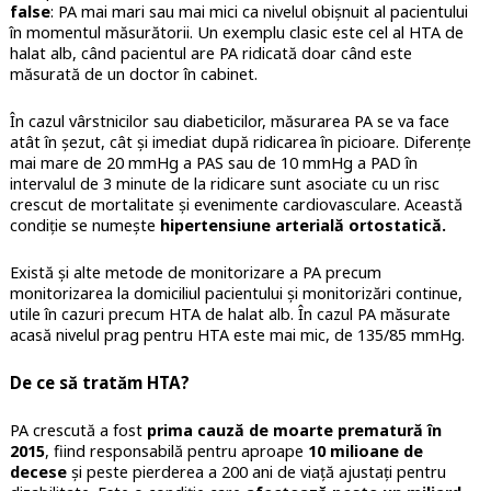
false
: PA mai mari sau mai mici ca nivelul obișnuit al pacientului
în momentul măsurătorii. Un exemplu clasic este cel al HTA de
halat alb, când pacientul are PA ridicată doar când este
măsurată de un doctor în cabinet.
În cazul vârstnicilor sau diabeticilor, măsurarea PA se va face
atât în șezut, cât și imediat după ridicarea în picioare. Diferențe
mai mare de 20 mmHg a PAS sau de 10 mmHg a PAD în
intervalul de 3 minute de la ridicare sunt asociate cu un risc
crescut de mortalitate și evenimente cardiovasculare. Această
condiție se numește
hipertensiune arterială ortostatică.
Există și alte metode de monitorizare a PA precum
monitorizarea la domiciliul pacientului și monitorizări continue,
utile în cazuri precum HTA de halat alb. În cazul PA măsurate
acasă nivelul prag pentru HTA este mai mic, de 135/85 mmHg.
De ce să tratăm HTA?
PA crescută a fost
prima cauză de moarte prematură în
2015
, fiind responsabilă pentru aproape
10 milioane de
decese
și peste pierderea a 200 ani de viață ajustați pentru