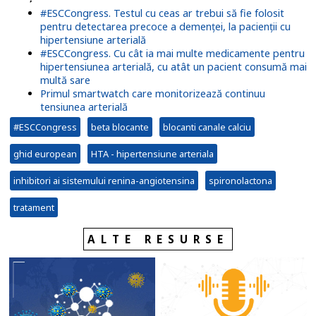
#ESCCongress. Testul cu ceas ar trebui să fie folosit
pentru detectarea precoce a demenței, la pacienții cu
hipertensiune arterială
#ESCCongress. Cu cât ia mai multe medicamente pentru
hipertensiunea arterială, cu atât un pacient consumă mai
multă sare
Primul smartwatch care monitorizează continuu
tensiunea arterială
#ESCCongress
beta blocante
blocanti canale calciu
ghid european
HTA - hipertensiune arteriala
inhibitori ai sistemului renina-angiotensina
spironolactona
tratament
ALTE RESURSE