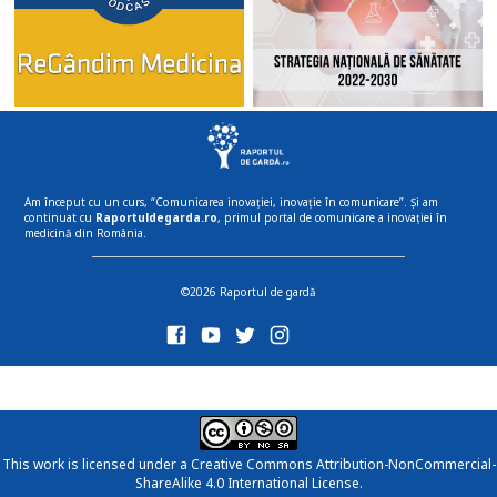
Am început cu un curs, “Comunicarea inovației, inovație în comunicare”. Și am
continuat cu
Raportuldegarda.ro
, primul portal de comunicare a inovației în
medicină din România.
©2026 Raportul de gardă
This work is licensed under a
Creative Commons Attribution-NonCommercial-
ShareAlike 4.0 International License
.