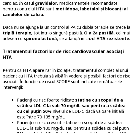
cardiac. În cazul
gravidelor
, medicamentele recomandate
pentru controlul HTA sunt
metildopa, labetalol și blocanți al
canalelor de calciu
.
Dacă nu se ajunge la un control al PA cu dubla terapie se trece la
triplă terapie
, tot într-o singură pastilă.
O a 2a pastilă
, cel mai
adesea cu
spironolactonă
, se adaugă în cazul
HTA rezistente
.
Tratamentul factorilor de risc cardiovascular asociați
HTA
Pentru că HTA apare rar în izolație, tratamentul complet al unui
pacient cu HTA trebuia să aibă în vedere și posibili factori de risc
asociați. În funcție de riscul SCORE sunt indicate următoarele
intervenții:
Pacienți cu risc foarte ridicat:
statine cu scopul de a
scădea LDL-C la sub 70 mg/dL sau pentru a scădea
cu cel puțin 50%
nivelul de LDL-C dacă valoare inițială
este între 70-135 mg/dL
Pacienți cu risc crescut: statine cu scopul de a scădea
LDL-C la sub 100 mg/dL sau pentru a scădea cu cel puțin