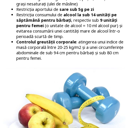
grași nesaturați (ulei de măsline)
Restricția aportului de
sare sub 5g pe zi
Restricția consumului de
alcool la sub 14 unități pe
săptămână pentru bărbați
, respectiv sub
9 unități
pentru femei
(o unitate de alcool = 10 ml alcool pur) și
evitarea consumării unei cantități mare de alcool într-o
perioadă scurtă de timp.
Controlul greutății corporale
: atingerea unui indice de
masă corporală între 20-25 kg/m2 și a unei circumferințe
abdominale de sub 94 cm pentru bărbați și sub 80 cm
pentru femei.