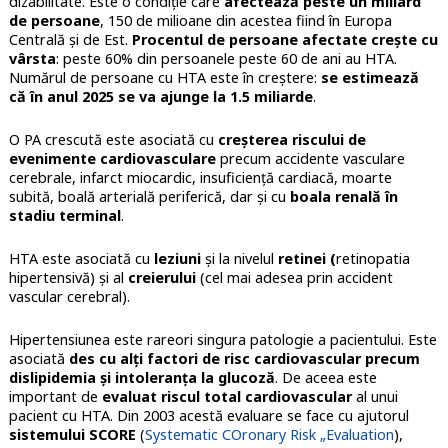
dizabilitate. Este o condiție care
afectează peste un miliard
de persoane
, 150 de milioane din acestea fiind în Europa
Centrală și de Est.
Procentul de persoane afectate crește cu
vârsta
: peste 60% din persoanele peste 60 de ani au HTA.
Numărul de persoane cu HTA este în creștere:
se estimează
că în anul 2025 se va ajunge la 1.5 miliarde
.
O PA crescută este asociată cu
creșterea riscului de
evenimente cardiovasculare
precum accidente vasculare
cerebrale, infarct miocardic, insuficiență cardiacă, moarte
subită, boală arterială periferică, dar și cu
boala renală în
stadiu terminal
.
HTA este asociată cu
leziuni
și la nivelul
retinei (
retinopatia
hipertensivă) și al
creierului
(cel mai adesea prin accident
vascular cerebral).
Hipertensiunea este rareori singura patologie a pacientului. Este
asociată
des cu alți factori de risc cardiovascular precum
dislipidemia și intoleranța la glucoză
. De aceea este
important de
evaluat riscul total cardiovascular
al unui
pacient cu HTA. Din 2003 acestă evaluare se face cu ajutorul
sistemului SCORE
(
Systematic COronary Risk „Evaluation
),