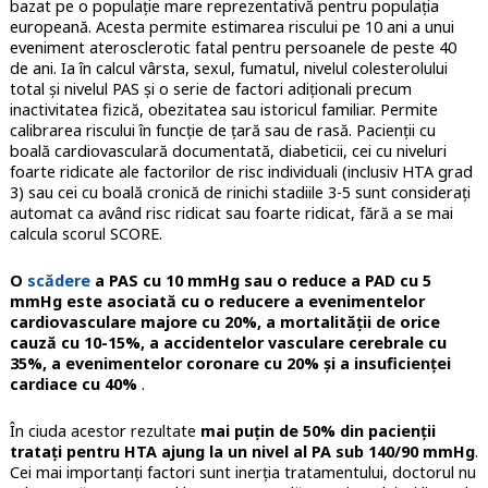
bazat pe o populație mare reprezentativă pentru populația
europeană. Acesta permite estimarea riscului pe 10 ani a unui
eveniment aterosclerotic fatal pentru persoanele de peste 40
de ani. Ia în calcul vârsta, sexul, fumatul, nivelul colesterolului
total și nivelul PAS și o serie de factori adiționali precum
inactivitatea fizică, obezitatea sau istoricul familiar. Permite
calibrarea riscului în funcție de țară sau de rasă. Pacienții cu
boală cardiovasculară documentată, diabeticii, cei cu niveluri
foarte ridicate ale factorilor de risc individuali (inclusiv HTA grad
3) sau cei cu boală cronică de rinichi stadiile 3-5 sunt considerați
automat ca având risc ridicat sau foarte ridicat, fără a se mai
calcula scorul SCORE.
O
scădere
a PAS cu 10 mmHg sau o reduce a PAD cu 5
mmHg este asociată cu o reducere a evenimentelor
cardiovasculare majore cu 20%, a mortalității de orice
cauză cu 10-15%, a accidentelor vasculare cerebrale cu
35%, a evenimentelor coronare cu 20% și a insuficienței
cardiace cu 40%
.
În ciuda acestor rezultate
mai puțin de 50% din pacienții
tratați pentru HTA ajung la un nivel al PA sub 140/90 mmHg
.
Cei mai importanți factori sunt inerția tratamentului, doctorul nu