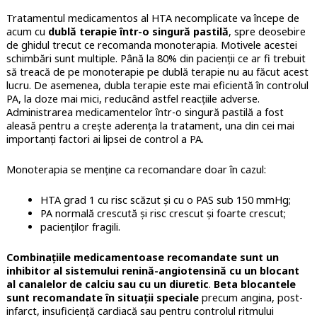
Tratamentul medicamentos al HTA necomplicate va începe de
acum cu
dublă terapie într-o singură pastilă
, spre deosebire
de ghidul trecut ce recomanda monoterapia. Motivele acestei
schimbări sunt multiple. Până la 80% din pacienții ce ar fi trebuit
să treacă de pe monoterapie pe dublă terapie nu au făcut acest
lucru. De asemenea, dubla terapie este mai eficientă în controlul
PA, la doze mai mici, reducând astfel reacțiile adverse.
Administrarea medicamentelor într-o singură pastilă a fost
aleasă pentru a crește aderența la tratament, una din cei mai
importanți factori ai lipsei de control a PA.
Monoterapia se menține ca recomandare doar în cazul:
HTA grad 1 cu risc scăzut și cu o PAS sub 150 mmHg;
PA normală crescută și risc crescut și foarte crescut;
pacienților fragili.
Combinațiile medicamentoase recomandate sunt un
inhibitor al sistemului renină-angiotensină cu un blocant
al canalelor de calciu sau cu un diuretic
.
Beta blocantele
sunt recomandate în situații speciale
precum angina, post-
infarct, insuficiență cardiacă sau pentru controlul ritmului