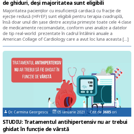
de ghiduri, deşi majoritatea sunt eligibili
Majoritatea pacienţilor cu insuficienţă cardiacă cu fracţie de
ejecţie redusă (HFrEF) sunt eligibili pentru terapia cvadruplă,
însă doar unul din şase dintre aceştia primeşte toate cele 4 clase
de medicamente recomandate, conform unei analize a datelor
de tip real-world prezentate în cadrul întâlnirii anuale a
American Collage of Cardiology care a avut loc luna aceasta […]
Dr. Carmina Georgescu
05 ianuarie 2021 Citit de
3685
ori
STUDIU: Tratamentul antihipertensiv nu ar trebui
ghidat în funcție de vârstă