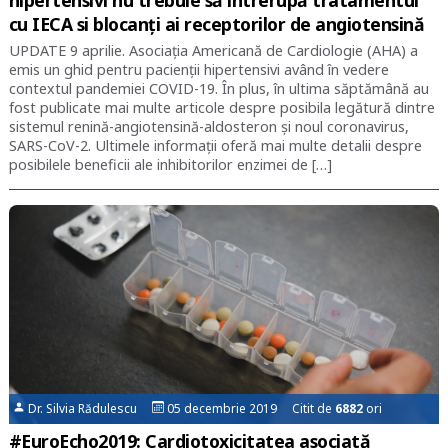
hipertensivi nu trebuie să întrerupă tratamentul
cu IECA si blocanți ai receptorilor de angiotensină
UPDATE 9 aprilie. Asociația Americană de Cardiologie (AHA) a
emis un ghid pentru pacienții hipertensivi având în vedere
contextul pandemiei COVID-19. În plus, în ultima săptămână au
fost publicate mai multe articole despre posibila legătură dintre
sistemul renină-angiotensină-aldosteron și noul coronavirus,
SARS-CoV-2. Ultimele informații oferă mai multe detalii despre
posibilele beneficii ale inhibitorilor enzimei de […]
Dr. Silvia Rădulescu
05 decembrie 2019 Citit de
6882
ori
#EuroEcho2019: Cardiotoxicitatea asociată