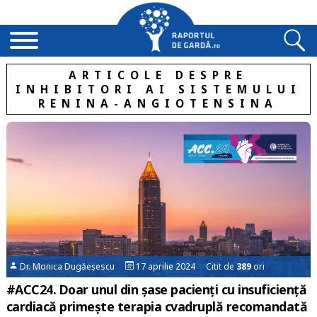
ARTICOLE DESPRE
INHIBITORI AI SISTEMULUI
RENINA-ANGIOTENSINA
Dr. Monica Dugăeșescu
17 aprilie 2024 Citit de
389
ori
#ACC24. Doar unul din şase pacienţi cu insuficienţă
cardiacă primeşte terapia cvadruplă recomandată