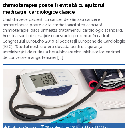
chimioterapiei poate fi evitată cu ajutorul
medicației cardiologice clasice
Unul din zece pacienți cu cancer de sân sau cancere
hematologice poate evita cardiotoxicitatea asociată
chimioterapiei dacă urmează tratamentul cardiologic standard.
Acestea sunt observațiile unui studiu prezentat în cadrul
Congresului EuroEcho 2019 al Societății Europene de Cardiologie
(ESC). “Studiul nostru oferă dovada pentru siguranța
administrării de rutină a beta-blocantelor, inhibitorilor enzimei
de conversie a angiotensinei […]
Dr. Amelia Voinea
09 septembrie 2018 Citit de
31693
ori