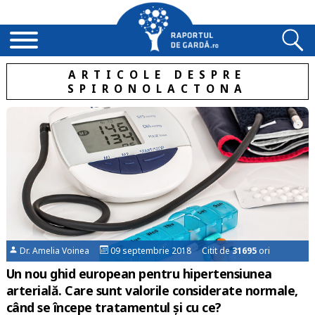
ARTICOLE DESPRE
SPIRONOLACTONA
Dr. Amelia Voinea
09 septembrie 2018 Citit de
31695
ori
Un nou ghid european pentru hipertensiunea
arterială. Care sunt valorile considerate normale,
când se începe tratamentul și cu ce?