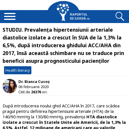
STUDIU. Prevalența hipertensiunii arteriale
diastolice izolate a crescut în SUA de la 1,3% la
6,5%, după introducerea ghidului ACC/AHA din
2017, însă această schimbare nu se traduce prin
beneficii asupra prognosticului pacienților
Health literacy
Dr. Bianca Cucoș
06 februarie 2020
Citit de
26376
ori.
După introducerea noului ghid ACC/AHA în 2017, care scădea
pragul pentru definirea hipertensiunii arteriale (HTA) de la
140/90 mmHg la 130/80 mmHg, prevalența
HTA diastolice
izolate a crescut în Statele Unite ale Americii, de la 1,3% la
6,5%
.
Astfel, 12 milioane de americani care au valorile