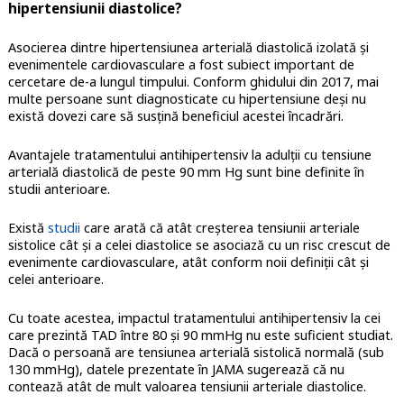
hipertensiunii diastolice?
Asocierea dintre hipertensiunea arterială diastolică izolată și
evenimentele cardiovasculare a fost subiect important de
cercetare de-a lungul timpului. Conform ghidului din 2017, mai
multe persoane sunt diagnosticate cu hipertensiune deși nu
există dovezi care să susțină beneficiul acestei încadrări.
Avantajele tratamentului antihipertensiv la adulții cu tensiune
arterială diastolică de peste 90 mm Hg sunt bine definite în
studii anterioare.
Există
studii
care arată că atât creșterea tensiunii arteriale
sistolice cât și a celei diastolice se asociază cu un risc crescut de
evenimente cardiovasculare, atât conform noii definiții cât și
celei anterioare.
Cu toate acestea, impactul tratamentului antihipertensiv la cei
care prezintă TAD între 80 și 90 mmHg nu este suficient studiat.
Dacă o persoană are tensiunea arterială sistolică normală (sub
130 mmHg), datele prezentate în JAMA sugerează că nu
contează atât de mult valoarea tensiunii arteriale diastolice.