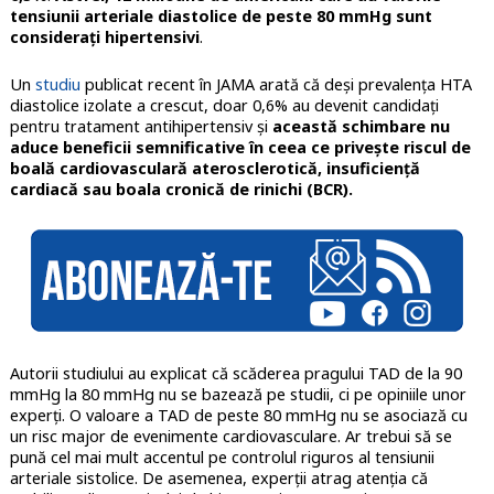
tensiunii arteriale diastolice de peste 80 mmHg sunt
considerați hipertensivi
.
Un
studiu
publicat recent în JAMA arată că deși prevalența HTA
diastolice izolate a crescut, doar 0,6% au devenit candidați
pentru tratament antihipertensiv și
această schimbare nu
aduce beneficii semnificative în ceea ce privește riscul de
boală cardiovasculară aterosclerotică, insuficiență
cardiacă sau boala cronică de rinichi (BCR).
Autorii studiului au explicat că scăderea pragului TAD de la 90
mmHg la 80 mmHg nu se bazează pe studii, ci pe opiniile unor
experți. O valoare a TAD de peste 80 mmHg nu se asociază cu
un risc major de evenimente cardiovasculare. Ar trebui să se
pună cel mai mult accentul pe controlul riguros al tensiunii
arteriale sistolice. De asemenea, experții atrag atenția că