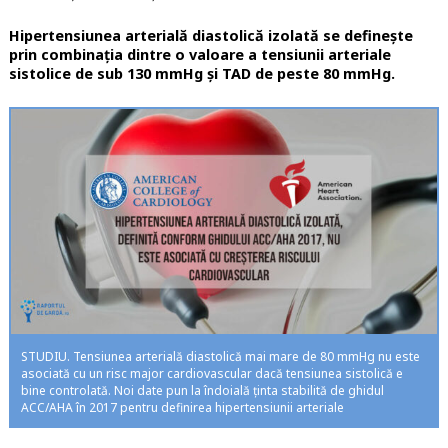
Hipertensiunea arterială diastolică izolată se definește
prin combinația dintre o valoare a tensiunii arteriale
sistolice de sub 130 mmHg și TAD de peste 80 mmHg.
STUDIU. Tensiunea arterială diastolică mai mare de 80 mmHg nu este
asociată cu un risc major cardiovascular dacă tensiunea sistolică e
bine controlată. Noi date pun la îndoială ținta stabilită de ghidul
ACC/AHA în 2017 pentru definirea hipertensiunii arteriale