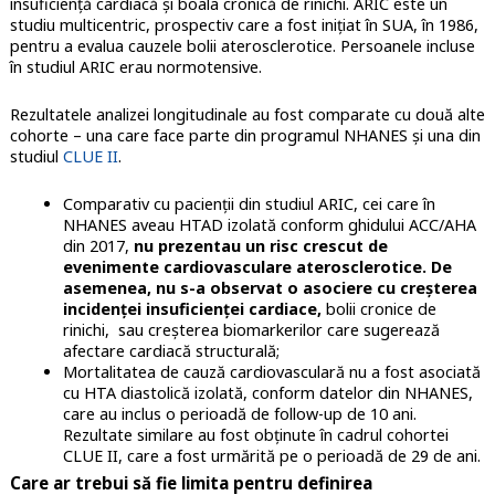
insuficiență cardiacă și boala cronică de rinichi. ARIC este un
studiu multicentric, prospectiv care a fost inițiat în SUA, în 1986,
pentru a evalua cauzele bolii aterosclerotice. Persoanele incluse
în studiul ARIC erau normotensive.
Rezultatele analizei longitudinale au fost comparate cu două alte
cohorte – una care face parte din programul NHANES și una din
studiul
CLUE II
.
Comparativ cu pacienții din studiul ARIC, cei care în
NHANES aveau HTAD izolată conform ghidului ACC/AHA
din 2017,
nu prezentau un risc crescut de
evenimente cardiovasculare aterosclerotice.
De
asemenea, nu s-a observat o asociere cu creșterea
incidenței insuficienței cardiace,
bolii cronice de
rinichi, sau creșterea biomarkerilor care sugerează
afectare cardiacă structurală;
Mortalitatea de cauză cardiovasculară nu a fost asociată
cu HTA diastolică izolată, conform datelor din NHANES,
care au inclus o perioadă de follow-up de 10 ani.
Rezultate similare au fost obținute în cadrul cohortei
CLUE II, care a fost urmărită pe o perioadă de 29 de ani.
Care ar trebui să fie limita pentru definirea