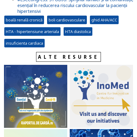
esențial în reducerea riscului cardiovascular la pacienții
hipertensivi
boală renală cronică
boli cardiovasculare
ghid AHA/ACC
HTA - hipertensiune arteriala
HTA diastolica
insuficienta cardiaca
ALTE RESURSE