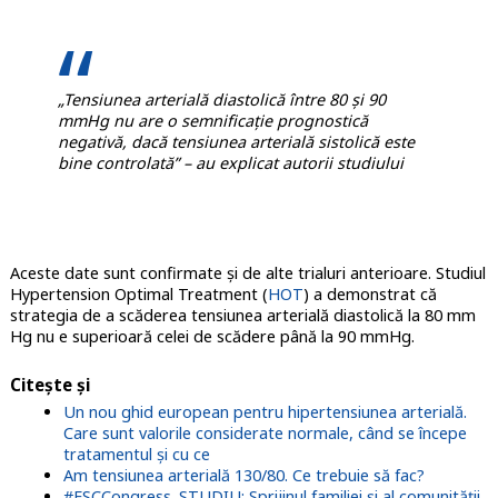
„Tensiunea arterială diastolică între 80 și 90
mmHg nu are o semnificație prognostică
negativă, dacă tensiunea arterială sistolică este
bine controlată” – au explicat autorii studiului
Aceste date sunt confirmate și de alte trialuri anterioare. Studiul
Hypertension Optimal Treatment (
HOT
) a demonstrat că
strategia de a scăderea tensiunea arterială diastolică la 80 mm
Hg nu e superioară celei de scădere până la 90 mmHg.
Citește și
Un nou ghid european pentru hipertensiunea arterială.
Care sunt valorile considerate normale, când se începe
trat
amentul
și cu ce
Am tensiunea arterială 130/80. Ce trebuie să fac?
#ESCCongress. STUDIU: Sprijinul familiei și al comunității,