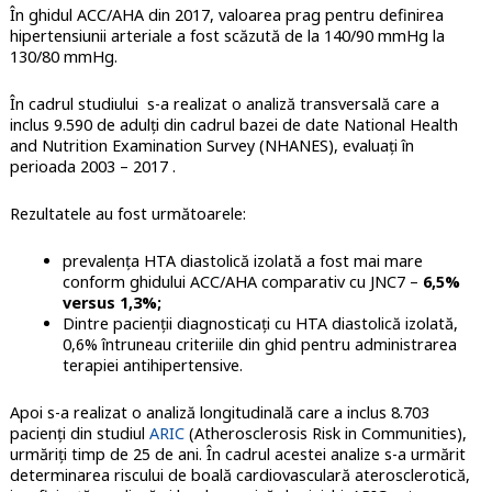
În ghidul ACC/AHA din 2017, valoarea prag pentru definirea
hipertensiunii arteriale a fost scăzută de la 140/90 mmHg la
130/80 mmHg.
În cadrul studiului s-a realizat o analiză transversală care a
inclus 9.590 de adulți din cadrul bazei de date National Health
and Nutrition Examination Survey (NHANES), evaluați în
perioada 2003 – 2017 .
Rezultatele au fost următoarele:
prevalența HTA diastolică izolată a fost mai mare
conform ghidului ACC/AHA comparativ cu JNC7 –
6,5%
versus 1,3%;
Dintre pacienții diagnosticați cu HTA diastolică izolată,
0,6% întruneau criteriile din ghid pentru administrarea
terapiei antihipertensive.
Apoi s-a realizat o analiză longitudinală care a inclus 8.703
pacienți din studiul
ARIC
(Atherosclerosis Risk in Communities),
urmăriți timp de 25 de ani. În cadrul acestei analize s-a urmărit
determinarea riscului de boală cardiovasculară aterosclerotică,