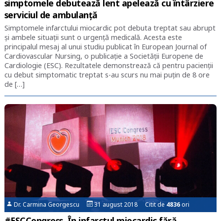
simptomele debutează lent apelează cu întârziere
serviciul de ambulanță
Simptomele infarctului miocardic pot debuta treptat sau abrupt
și ambele situații sunt o urgență medicală. Acesta este
principalul mesaj al unui studiu publicat în European Journal of
Cardiovascular Nursing, o publicație a Societății Europene de
Cardiologie (ESC). Rezultatele demonstrează că pentru pacienții
cu debut simptomatic treptat s-au scurs nu mai puțin de 8 ore
de […]
Dr. Carmina Georgescu
31 august 2018 Citit de
4836
ori
#ESCCongress. În infarctul miocardic fără