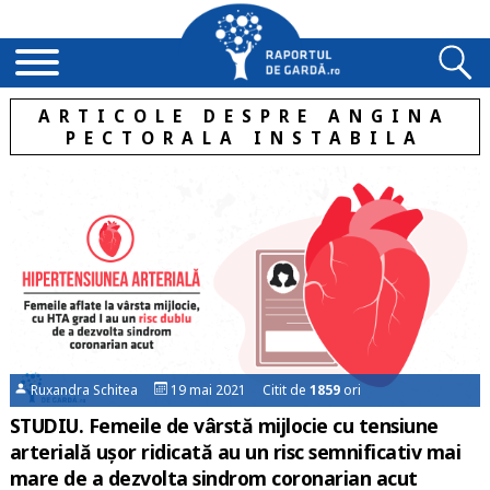
ARTICOLE DESPRE ANGINA
PECTORALA INSTABILA
Ruxandra Schitea
19 mai 2021 Citit de
1859
ori
STUDIU. Femeile de vârstă mijlocie cu tensiune
arterială ușor ridicată au un risc semnificativ mai
mare de a dezvolta sindrom coronarian acut