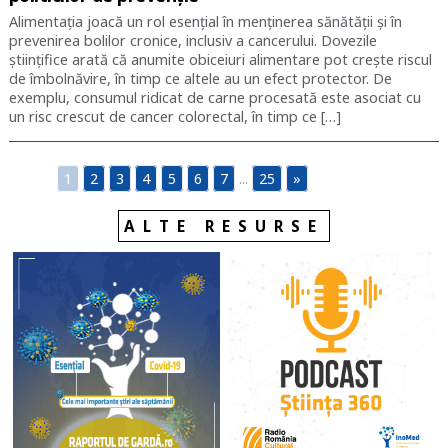
Alimentația joacă un rol esențial în menținerea sănătății și în
prevenirea bolilor cronice, inclusiv a cancerului. Dovezile
științifice arată că anumite obiceiuri alimentare pot crește riscul
de îmbolnăvire, în timp ce altele au un efect protector. De
exemplu, consumul ridicat de carne procesată este asociat cu
un risc crescut de cancer colorectal, în timp ce […]
1
2
3
4
5
6
7
...
25
»
ALTE RESURSE