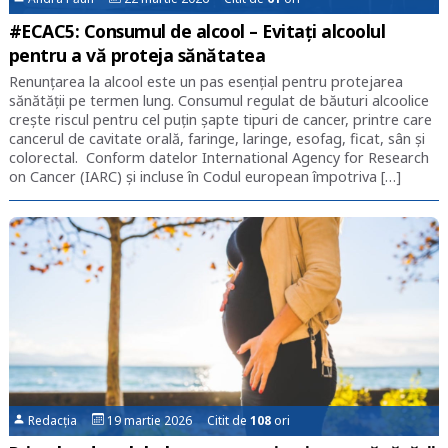
#ECAC5: Consumul de alcool – Evitați alcoolul
pentru a vă proteja sănătatea
Renunțarea la alcool este un pas esențial pentru protejarea
sănătății pe termen lung. Consumul regulat de băuturi alcoolice
crește riscul pentru cel puțin șapte tipuri de cancer, printre care
cancerul de cavitate orală, faringe, laringe, esofag, ficat, sân și
colorectal. Conform datelor International Agency for Research
on Cancer (IARC) și incluse în Codul european împotriva […]
Redacția
19 martie 2026 Citit de
108
ori