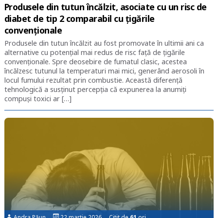
Produsele din tutun încălzit, asociate cu un risc de
diabet de tip 2 comparabil cu țigările
convenționale
Produsele din tutun încălzit au fost promovate în ultimii ani ca
alternative cu potențial mai redus de risc față de țigările
convenționale. Spre deosebire de fumatul clasic, acestea
încălzesc tutunul la temperaturi mai mici, generând aerosoli în
locul fumului rezultat prin combustie. Această diferență
tehnologică a susținut percepția că expunerea la anumiți
compuși toxici ar […]
Andra Păun
22 martie 2026 Citit de
61
ori