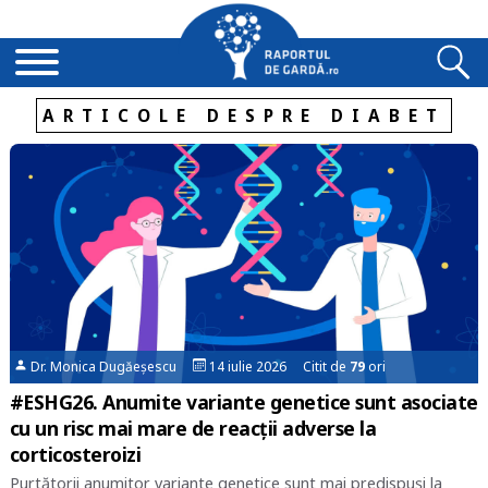
ARTICOLE DESPRE DIABET
Dr. Monica Dugăeșescu
14 iulie 2026 Citit de
79
ori
#ESHG26. Anumite variante genetice sunt asociate
cu un risc mai mare de reacții adverse la
corticosteroizi
Purtătorii anumitor variante genetice sunt mai predispuși la