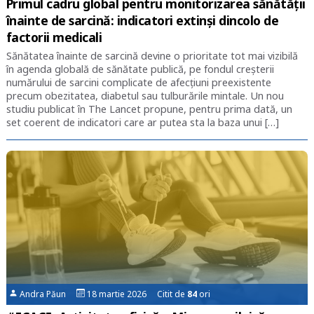
Primul cadru global pentru monitorizarea sănătății
înainte de sarcină: indicatori extinși dincolo de
factorii medicali
Sănătatea înainte de sarcină devine o prioritate tot mai vizibilă
în agenda globală de sănătate publică, pe fondul creșterii
numărului de sarcini complicate de afecțiuni preexistente
precum obezitatea, diabetul sau tulburările mintale. Un nou
studiu publicat în The Lancet propune, pentru prima dată, un
set coerent de indicatori care ar putea sta la baza unui […]
Andra Păun
18 martie 2026 Citit de
84
ori