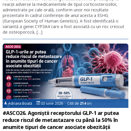
reacții adverse la medicamentele de tipul corticosteroizilor,
administrate pe cale orală, conform unor noi rezultate
prezentate în cadrul conferinței de anul acesta a ESHG
(European Society of Human Genetics). A fost identificată o
variantă a genei CYP3A4 care a fost asociată cu un risc crescut
de osteoporoză, […]
Adriana Boată
03 iunie 2026 Citit de
214
ori
#ASCO26. Agoniștii receptorului GLP-1 ar putea
reduce riscul de metastazare cu până la 50% în
anumite tipuri de cancer asociate obezității