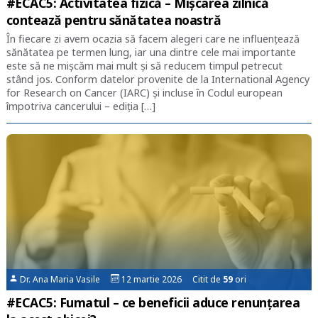
#ECAC5: Activitatea fizică – Mișcarea zilnică
contează pentru sănătatea noastră
În fiecare zi avem ocazia să facem alegeri care ne influențează
sănătatea pe termen lung, iar una dintre cele mai importante
este să ne mișcăm mai mult și să reducem timpul petrecut
stând jos. Conform datelor provenite de la International Agency
for Research on Cancer (IARC) și incluse în Codul european
împotriva cancerului – ediția […]
Dr. Ana Maria Vasile
12 martie 2026 Citit de
59
ori
#ECAC5: Fumatul – ce beneficii aduce renunțarea