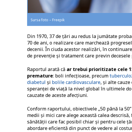
Sursa foto – Freepik
Din 1970, 37 de țări au redus la jumătate probab
70 de ani, o realizare care marchează progresel
decenii.
În ciuda acestor realizări, în continuar
de prevenție și tratament care previn decesele
Raportul arată că
ar trebui prioritizate cele
premature
: boli infecțioase, precum
tuberculo
diabetul
și
bolile cardiovasculare
, și alte cauz
speranței de viață la nivel global în ultimele d
cauzate de aceste afecțiuni.
Conform raportului, obiectivele „50 până la 50” 
medii și mici care alege această calea descrisă, f
sănătății care fac posibil chiar și pentru cele 
abordare eficientă din punct de vedere al costur