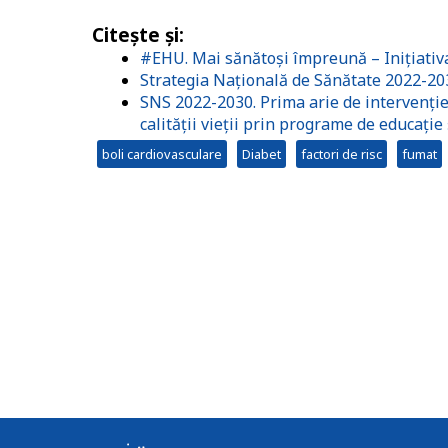
Citeşte şi
:
#EHU. Mai sănătoși împreună – Inițiativ
Strategia Națională de Sănătate 2022-20
SNS 2022-2030. Prima arie de intervenție
calității vieții prin programe de educație
boli cardiovasculare
Diabet
factori de risc
fumat