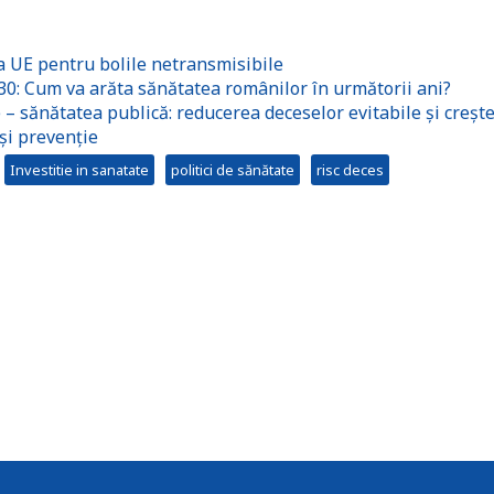
a UE pentru bolile netransmisibile
30: Cum va arăta sănătatea românilor în următorii ani?
 – sănătatea publică: reducerea deceselor evitabile și creșt
 și prevenție
Investitie in sanatate
politici de sănătate
risc deces