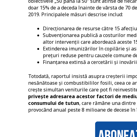
obiectivele „50 până la 50” sunt atinse de fieca
doar 15% de a deceda înainte de vârsta de 70 de
2019.
Principalele măsuri descrise includ:
Direcţionarea de resurse către 15 afecţi
Subvenționarea publică a costurilor med
altor intervenții care abordează aceste 1
Extinderea imunizărilor în copilărie şi a
prețuri reduse pentru cauzele comune d
Finanțarea extinsă a cercetării și inovări
Totodată, raportul insistă asupra creșterii imp
nesănătoase și combustibililor fosili, ceea ce ar
crește simultan veniturile care pot fi reinvesti
priveşte adresarea acestor factori de medi
consumului de tutun
, care rămâne una dintre
provocând anual peste 8 milioane de decese în 