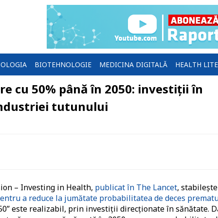
OLOGIA
BIOTEHNOLOGIE
MEDICINA DIGITALĂ
HEALTH LIT
 cu 50% până în 2050: investiții în
industriei tutunului
on – Investing in Health,
publicat în The Lancet
, stabilește
 pentru a reduce la jumătate probabilitatea de deces premat
0” este realizabil, prin investiții direcționate în sănătate. 