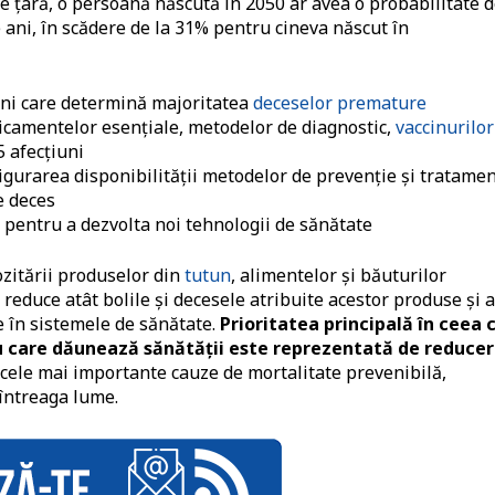
re țară, o persoană născută în 2050 ar avea o probabilitate 
 ani, în scădere de la 31% pentru cineva născut în
uni care determină majoritatea
deceselor premature
icamentelor esențiale, metodelor de diagnostic,
vaccinurilor
5 afecțiuni
sigurarea disponibilităţii metodelor de p
revenție și tratamen
e deces
i pentru a dezvolta noi tehnologii de sănătate
ozitării produselor din
tutun
, alimentelor și băuturilor
 reduce atât bolile și decesele atribuite acestor produse și a
te în sistemele de sănătate.
Prioritatea principală în ceea 
u care dăunează sănătăţii este reprezentată de reduce
 cele mai importante cauze de mortalitate prevenibilă,
întreaga lume.