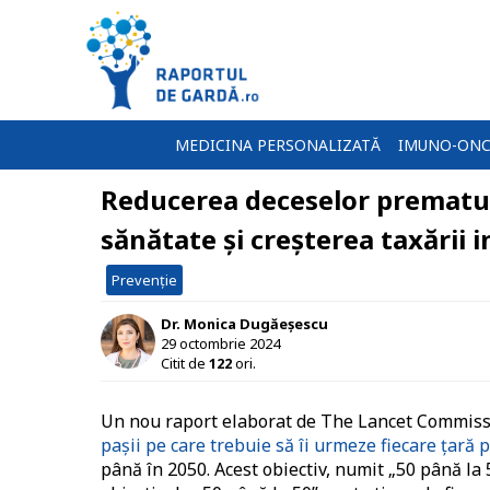
MEDICINA PERSONALIZATĂ
IMUNO-ONC
Reducerea deceselor premature
sănătate și creșterea taxării 
Prevenție
Dr. Monica Dugăeșescu
29 octombrie 2024
Citit de
122
ori.
Un nou raport elaborat de The Lancet Commissi
pașii pe care trebuie să îi urmeze fiecare țară
până în 2050. Acest obiectiv, numit „50 până la 5