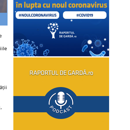
e
iile
ății
,