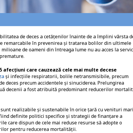
ilitatea de deces a cetăţenilor înainte de a împlini vârsta d
e remarcabile în prevenirea și tratarea bolilor din ultimele
e milioane de oameni din întreaga lume nu au acces la servic
 premature.
 15 afecțiuni care cauzează cele mai multe decese
za
și infecțiile respiratorii, bolile netransmisibile, precum
e de deces precum accidentele și sinuciderea. Prelungirea
ouă decenii a fost atribuită predominant reducerilor mortalit
sunt realizabile și sustenabile în orice țară cu venituri mari
iind definite politici specifice și strategii de finanțare a
țările care dispun de cele mai reduse resurse să adopte o
ilor pentru reducerea mortalității.