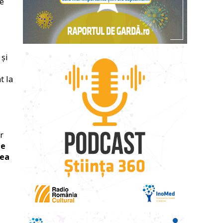
de
și
t la
r
ce
rea