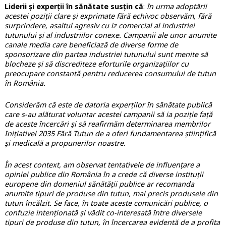
Liderii și experții în sănătate susțin că
:
în urma adoptării
acestei poziții clare și exprimate fără echivoc observăm, fără
surprindere, asaltul agresiv cu iz comercial al industriei
tutunului și al industriilor conexe. Campanii ale unor anumite
canale media care beneficiază de diverse forme de
sponsorizare din partea industriei tutunului sunt menite să
blocheze și să discrediteze eforturile organizațiilor cu
preocupare constantă pentru reducerea consumului de tutun
în România.
Considerăm că este de datoria experților în sănătate publică
care s-au alăturat voluntar acestei campanii să ia poziție față
de aceste încercări și să reafirmăm determinarea membrilor
Inițiativei 2035 Fără Tutun de a oferi fundamentarea științifică
și medicală a propunerilor noastre.
În acest context, am observat tentativele de influențare a
opiniei publice din România în a crede că diverse instituții
europene din domeniul sănătății publice ar recomanda
anumite tipuri de produse din tutun, mai precis produsele din
tutun încălzit. Se face, în toate aceste comunicări publice, o
confuzie intenționată și vădit co-interesată între diversele
tipuri de produse din tutun, în încercarea evidentă de a profita