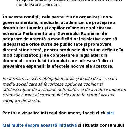
noi de livrare a nicotinei.
În aceste condiții, cele peste 350 de organizații non-
guvernamentale, medicale, academice, de protejare a
drepturilor tinerilor și copiilor reînnoiesc solicitarea
adresată Parlamentului și Guvernului României de
adoptare de urgență a modificărilor legislative care să
îndepărteze orice surse de publicitate și promovare,
directă și indirectă, pentru produsele din tutun definite în
mod cuprinzător, și de completare a legislației din
domeniul controlului tutunului care adresează direct
prevenirea expunerii la efectele nocive ale acestora.
Reafirmăm că avem obligația morală și legală de a crea un
mediu social care să favorizeze opțiunea copiilor și
adolescenților de a rămâne nefumători și de a reduce impactul
dramatic curent al consumului de tutun în rândul acestei
categorii de vârstă.
Pentru a vizualiza întregul document, faceți click
aici
.
Mai multe despre această inițiativă
și situația consumului