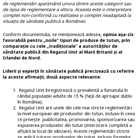
de reglementări aparținând unora dintre aceste categorii sau
de lipsa de reglementare a altora. Aceasta este o interpretare
complet non-conformă cu realitatea și complet neadaptată la
situația de sănătate publică a României.
Conform documentului, se menționează adesea,
opinia așa-zis
favorabilă pentru „noile” tipuri de produse de tutun, prin
comparație cu cele „tradiționale” a autorităților de
sănătate publică din Regatul Unit al Marii Britanii și al
Irlandei de Nord.
Liderii și experții în sănătate publică precizează cu referire
la aceste afirmații, două aspecte relevante:
Regatul Unit înregistrează o prevalență a fumatului în
rândul populației adulte de 15 % (față de aproape dublu
în România);
Regatul Unit are unele din cele mai stricte reglementări
la nivel european ale produselor din tutun, inclusiv în ceea
ce privește publicitatea, promovarea, sponsorizarea sau
expunerea produselor din tutun (interzicere completă a
afișării la locul de vânzare). Aceste reglementări stricte
se aplică tuturor produselor din tutun, inclusiv formelor