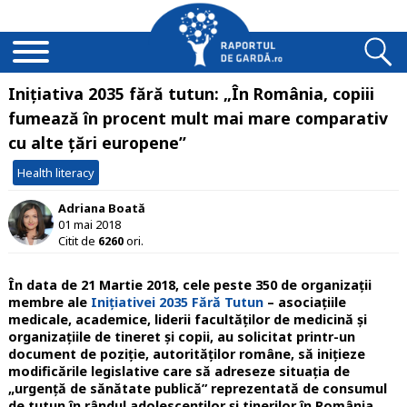
Inițiativa 2035 fără tutun: „În România, copiii
fumează în procent mult mai mare comparativ
cu alte țări europene”
Health literacy
Adriana Boată
01 mai 2018
Citit de
6260
ori.
În data de 21 Martie 2018, cele peste 350 de organizații
membre ale
Inițiativei 2035 Fără Tutun
– asociațiile
medicale, academice, liderii facultăților de medicină și
organizațiile de tineret și copii, au solicitat printr-un
document de poziție, autorităților române, să inițieze
modificările legislative care să adreseze situația de
„urgență de sănătate publică” reprezentată de consumul
de tutun în rândul adolescenților și tinerilor în România.