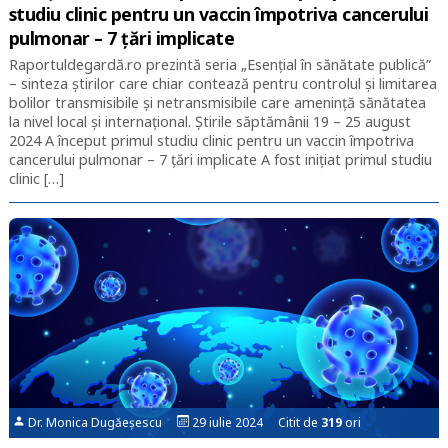
studiu clinic pentru un vaccin împotriva cancerului
pulmonar – 7 țări implicate
Raportuldegardă.ro prezintă seria „Esențial în sănătate publică”
– sinteza știrilor care chiar contează pentru controlul și limitarea
bolilor transmisibile și netransmisibile care amenință sănătatea
la nivel local și internațional. Știrile săptămânii 19 – 25 august
2024 A început primul studiu clinic pentru un vaccin împotriva
cancerului pulmonar – 7 țări implicate A fost inițiat primul studiu
clinic […]
Dr. Monica Dugăeșescu
29 iulie 2024 Citit de
319
ori