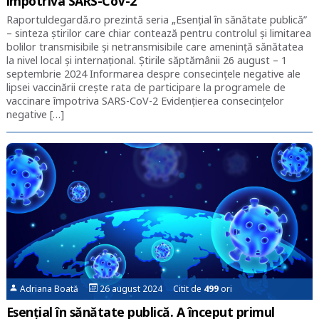
împotriva SARS-CoV-2
Raportuldegardă.ro prezintă seria „Esențial în sănătate publică”
– sinteza știrilor care chiar contează pentru controlul și limitarea
bolilor transmisibile și netransmisibile care amenință sănătatea
la nivel local și internațional. Știrile săptămânii 26 august – 1
septembrie 2024 Informarea despre consecinţele negative ale
lipsei vaccinării creşte rata de participare la programele de
vaccinare împotriva SARS-CoV-2 Evidențierea consecinţelor
negative […]
Adriana Boată
26 august 2024 Citit de
499
ori
Esențial în sănătate publică. A început primul