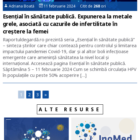
Adriana Boată
11 februarie 2024 Citit de
268
ori
Esențial în sănătate publică. Expunerea la metale
grele, asociată cu cazurile de infertilitate în
creștere la femei
Raportuldegardă.ro prezintă seria „Esențial în sănătate publică”
– sinteza știrilor care chiar contează pentru controlul și limitarea
impactului pandemiei Covid-19, dar și al altor boli infecțioase
emergente care amenință sănătatea la nivel local și
internațional. Accesează pagina Esențial în sănătate publică.
Săptămâna 5 – 11 februarie 2024 Cum se schimbă circulația HPV
în populațiile cu peste 50% acoperire […]
1
2
3
»
ALTE RESURSE