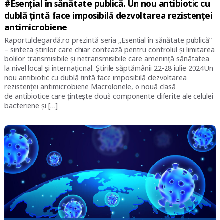
#Esențial în sănătate publică. Un nou antibiotic cu
dublă țintă face imposibilă dezvoltarea rezistenţei
antimicrobiene
Raportuldegardă.ro prezintă seria „Esențial în sănătate publică”
– sinteza știrilor care chiar contează pentru controlul și limitarea
bolilor transmisibile și netransmisibile care amenință sănătatea
la nivel local și internațional. Știrile săptămânii 22-28 iulie 2024Un
nou antibiotic cu dublă țintă face imposibilă dezvoltarea
rezistenţei antimicrobiene Macrolonele, o nouă clasă
de antibiotice care ţinteşte două componente diferite ale celulei
bacteriene și […]