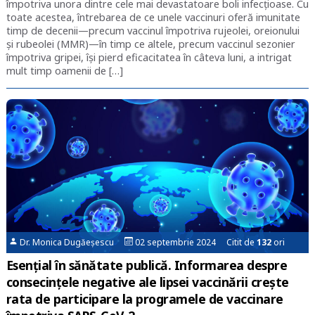
împotriva unora dintre cele mai devastatoare boli infecțioase. Cu
toate acestea, întrebarea de ce unele vaccinuri oferă imunitate
timp de decenii—precum vaccinul împotriva rujeolei, oreionului
și rubeolei (MMR)—în timp ce altele, precum vaccinul sezonier
împotriva gripei, își pierd eficacitatea în câteva luni, a intrigat
mult timp oamenii de […]
Dr. Monica Dugăeșescu
02 septembrie 2024 Citit de
132
ori
Esențial în sănătate publică. Informarea despre
consecinţele negative ale lipsei vaccinării creşte
rata de participare la programele de vaccinare