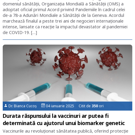
domeniul sănătății, Organizația Mondială a Sănătății (OMS) a
adoptat oficial primul Acord privind Pandemiile în cadrul celei
de-a 78-a Adunări Mondiale a Sănătății de la Geneva. Acordul
marchează finalul a peste trei ani de negocieri internaționale
intense, lansate ca reacție la impactul devastator al pandemiei
de COVID-19. […]
Dr. Bianca Cucoș
04 ianuarie 2025 Citit de
350
ori
Durata răspunsului la vaccinuri ar putea fi
determinată cu ajutorul unui biomarker genetic
Vaccinurile au revoluționat sănătatea publică, oferind protecție