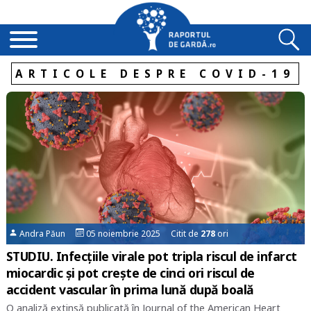
ARTICOLE DESPRE COVID-19
Andra Păun
05 noiembrie 2025 Citit de
278
ori
STUDIU. Infecțiile virale pot tripla riscul de infarct
miocardic și pot crește de cinci ori riscul de
accident vascular în prima lună după boală
O analiză extinsă publicată în Journal of the American Heart