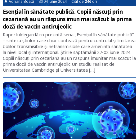
Adriana Boată
04 iunie 2024 Citit de
246
ori
Esențial în sănătate publică. Copiii născuți prin
cezariană au un răspuns imun mai scăzut la prima
doză de vaccin antirujeolic
Raportuldegardă.ro prezintă seria „Esențial în sănătate publică”
– sinteza știrilor care chiar contează pentru controlul și limitarea
bolilor transmisibile și netransmisibile care amenință sănătatea
la nivel local și internațional. Știrile săptămânii 27-02 iunie 2024
Copiii născuți prin cezariană au un răspuns imunitar mai scăzut la
prima doză de vaccin antirujeolic Un studiu realizat de
Universitatea Cambridge și Universitatea […]