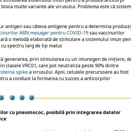
e stimularea sistemului imun pentru a produce anticorpi
t bloca multe variante ale virusului. Problema este că siste
ngur antigen sau câteva antigene pentru a determina producţ
cinurilor ARN mesager pentru COVID-19
sau vaccinurilor
cesară o metodă elaborată de stimulare a sistemului imun pe
 cu spectru larg de tip matur.
tă generarea, prin stimularea cu un imunogen de iniţiere, d
in clasele VRC01, care pot neutraliza peste 90% dintre
roteina spike
a virusului. Apoi, celulele precursoare au fost
ntru a conduce la formarea cu succes a anticorpilor
țiilor cu pneumococ, posibilă prin integrarea datelor
ice