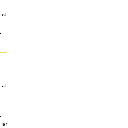
fost
ă
e
ătat
ă
 iar