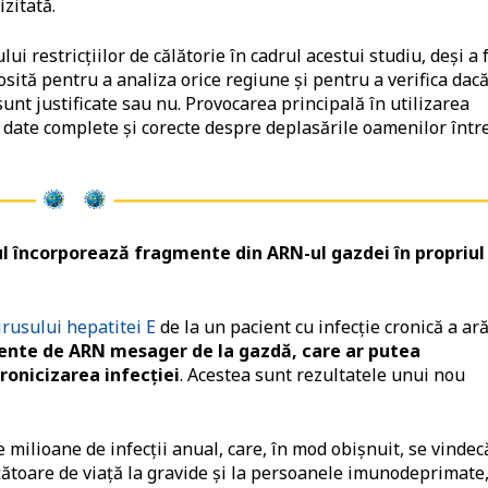
izitată.
 restricţiilor de călătorie în cadrul acestui studiu, deşi a 
olosită pentru a analiza orice regiune şi pentru a verifica dac
t justificate sau nu. Provocarea principală în utilizarea
date complete şi corecte despre deplasările oamenilor într
ul încorporează fragmente din ARN-ul gazdei în propriul
irusului hepatitei E
de la un pacient cu infecţie cronică a ar
ente de ARN mesager de la gazdă, care ar putea
ronicizarea infecţiei
. Acestea sunt rezultatele unui nou
 milioane de infecţii anual, care, în mod obişnuit, se vindec
ţătoare de viaţă la gravide şi la persoanele imunodeprimate,