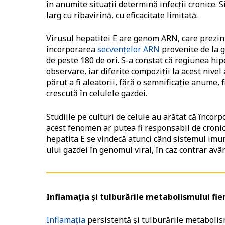
în anumite situaţii determină infecţii cronice. 
larg cu ribavirină, cu eficacitate limitată.
Virusul hepatitei E are genom ARN, care prezint
încorporarea
secvenţelor ARN
provenite de la ga
de peste 180 de ori. S-a constat că regiunea hi
observare, iar diferite compoziţii la acest nive
părut a fi aleatorii, fără o semnificaţie anume, 
crescută în celulele gazdei.
Studiile pe culturi de celule au arătat că încor
acest fenomen ar putea fi responsabil de cronici
hepatita E se vindecă atunci când sistemul imu
ului gazdei în genomul viral, în caz contrar avân
Inflamaţia şi tulburările metabolismului fi
Inflamaţia
persistentă şi tulburările metabolis