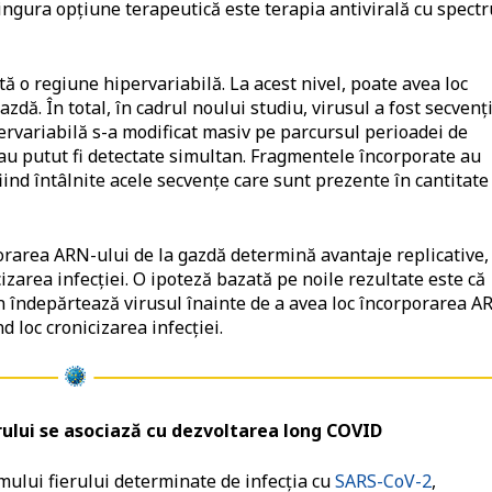
Singura opţiune terapeutică este terapia antivirală cu spectr
ă o regiune hipervariabilă. La acest n
ivel, poate avea loc
zdă. În total, în cadrul noului studiu, virusul a fost secvenţ
pervariabilă s-a modificat masiv pe parcursul perioadei de
l au putut fi detectate simultan. Fragmentele încorporate au
fiind întâlnite acele secvenţe care sunt prezente în cantitate
porarea ARN-ului de la gazdă determină avantaje replicative, 
zarea infecţiei. O ipoteză bazată pe noile rezultate este că
n îndepărtează virusul înainte de a avea loc încorporarea A
d loc cronicizarea infecţiei.
erului se asociază cu dezvoltarea long COVID
mului fierului determinate de infecţia cu
SARS-CoV-2
,