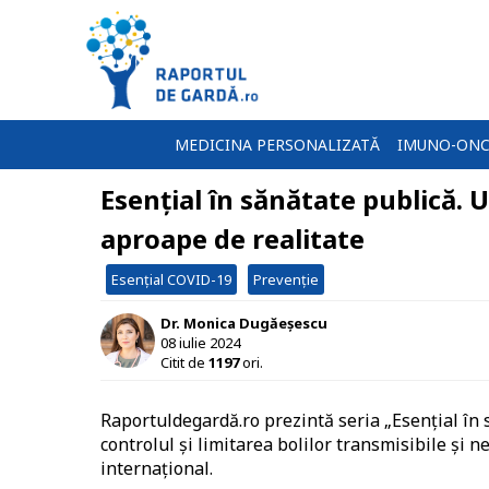
MEDICINA PERSONALIZATĂ
IMUNO-ONC
Esențial în sănătate publică. 
aproape de realitate
Esențial COVID-19
Prevenție
Dr. Monica Dugăeșescu
08 iulie 2024
Citit de
1197
ori.
Raportuldegardă.ro prezintă seria „Esențial în 
controlul și limitarea bolilor transmisibile și 
internațional.