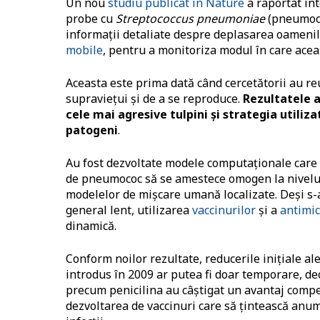
Un nou
studiu publicat în Nature
a raportat in
probe cu
Streptococcus pneumoniae
(pneumococ
informaţii detaliate despre deplasarea oamenil
mobile
, pentru a monitoriza modul în care acea
Aceasta este prima dată când cercetătorii au re
supraviețui și de a se reproduce.
Rezultatele a
cele mai agresive tulpini și strategia utili
patogeni
.
Au fost dezvoltate modele computaționale care 
de pneumococ să se amestece omogen la nivelul î
modelelor de mișcare umană localizate. Deși s-
general lent, utilizarea
vaccinurilor
și a
antimic
dinamică.
Conform noilor rezultate, reducerile inițiale ale
introdus în 2009 ar putea fi doar temporare, deo
precum penicilina au câștigat un avantaj compet
dezvoltarea de vaccinuri care să ţintească anumi