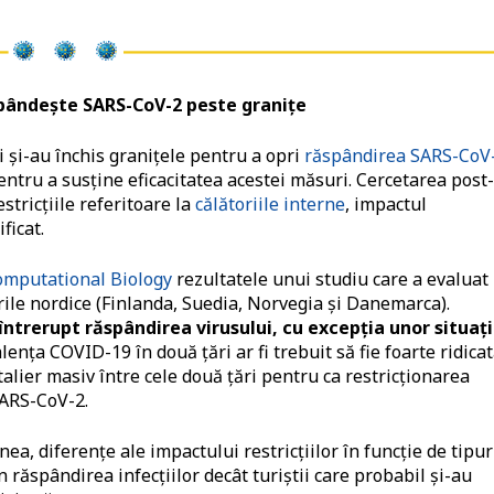
pândeşte SARS-CoV-2 peste graniţe
 şi-au închis graniţele pentru a opri
răspândirea SARS-CoV
pentru a susţine eficacitatea acestei măsuri. Cercetarea post-
tricţiile referitoare la
călătoriile interne
, impactul
ificat.
omputational Biology
rezultatele unui studiu care a evaluat
ile nordice (Finlanda, Suedia, Norvegia şi Danemarca).
întrerupt răspândirea virusului, cu excepţia unor situaţi
enţa COVID-19 în două ţări ar fi trebuit să fie foarte ridicat
ntalier masiv între cele două ţări pentru ca restricţionarea
 SARS-CoV-2.
ea, diferențe ale impactului restricţiilor în funcţie de tipur
în răspândirea infecțiilor decât turiștii care probabil și-au