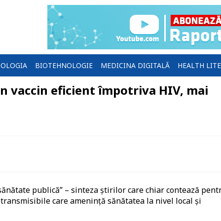
OLOGIA
BIOTEHNOLOGIE
MEDICINA DIGITALĂ
HEALTH LIT
Un vaccin eficient împotriva HIV, mai
sănătate publică” – sinteza știrilor care chiar contează pent
netransmisibile care amenință sănătatea la nivel local și