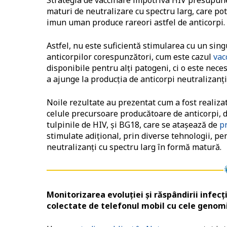
Strategia de vaccinare împotriva HIV presupun
maturi de neutralizare cu spectru larg, care po
imun uman produce rareori astfel de anticorpi.
Astfel, nu este suficientă stimularea cu un si
anticorpilor corespunzători, cum este cazul
vac
disponibile pentru alţi patogeni, ci o este ne
a ajunge la producţia de anticorpi neutralizanţi
Noile rezultate au prezentat cum a fost realiza
celule precursoare producătoare de anticorpi, d
tulpinile de HIV, şi BG18, care se ataşează de
p
stimulate adiţional, prin diverse tehnologii, pe
neutralizanţi cu spectru larg în formă matură.
Monitorizarea evoluţiei şi răspândirii infec
colectate de telefonul mobil cu cele genom