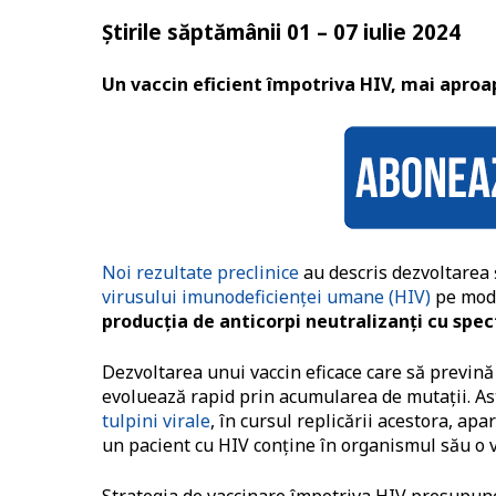
Știrile săptămânii 01 – 07 iulie 2024
Un vaccin eficient împotriva HIV, mai aproa
Noi rezultate preclinice
au descris dezvoltarea 
virusului imunodeficienţei umane (HIV)
pe mode
producţia de anticorpi neutralizanţi cu spect
Dezvoltarea unui vaccin eficace care să prevină i
evoluează rapid prin acumularea de mutaţii. Astf
tulpini virale
, în cursul replicării acestora, ap
un pacient cu HIV conţine în organismul său o v