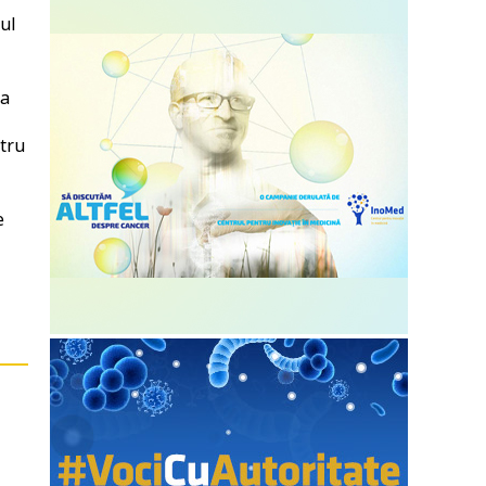
mul
ia
ntru
e