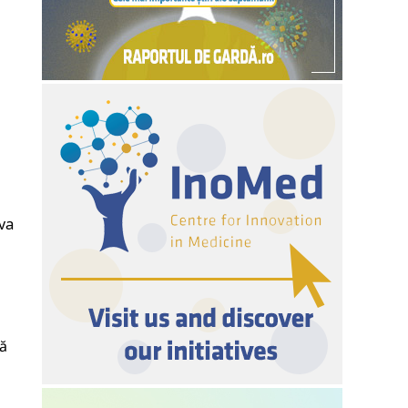
iva
că