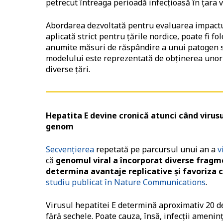
petrecut întreaga perioadă infecțioasă în țara v
Abordarea dezvoltată pentru evaluarea impactului
aplicată strict pentru ţările nordice, poate fi f
anumite măsuri de răspândire a unui patogen sun
modelului este reprezentată de obţinerea unor 
diverse ţări.
Hepatita E devine cronică atunci când virus
genom
Secvenţierea
repetată pe parcursul unui an a
v
că
genomul viral a încorporat diverse fragm
determina avantaje replicative şi favoriza c
studiu publicat în Nature Communications
.
Virusul hepatitei E determină aproximativ 20 de
fără sechele. Poate cauza, însă, infecţii amenin