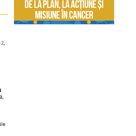
-2
,
i
ă,
ile