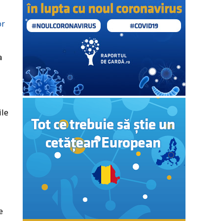
or
a
ile
e