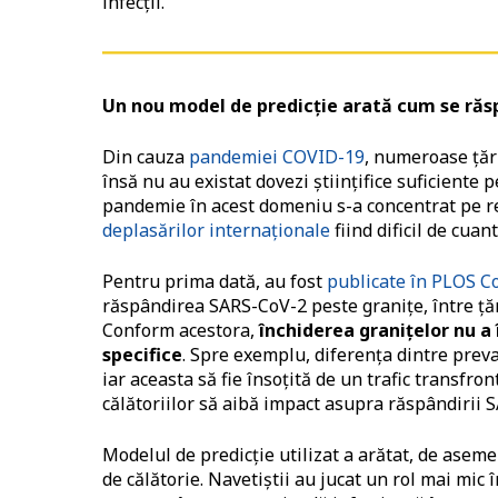
infecţii.
Un nou model de predicţie arată cum se răs
Din cauza
pandemiei COVID-19
, numeroase ţări
însă nu au existat dovezi ştiinţifice suficiente 
pandemie în acest domeniu s-a concentrat pe res
deplasărilor internaţionale
fiind dificil de cuant
Pentru prima dată, au fost
publicate în PLOS C
răspândirea SARS-CoV-2 peste graniţe, între ţăr
Conform acestora,
închiderea graniţelor nu a 
specifice
. Spre exemplu, diferenţa dintre preval
iar aceasta să fie însoţită de un trafic transfro
călătoriilor să aibă impact asupra răspândirii
Modelul de predicţie utilizat a arătat, de asemen
de călătorie. Navetiștii au jucat un rol mai mic 