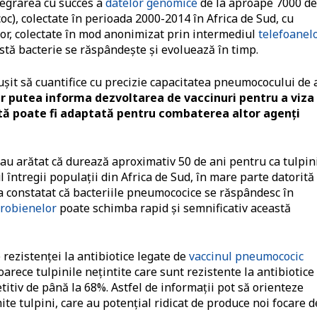
tegrarea cu succes a
datelor genomice
de la aproape 7000 de
), colectate în perioada 2000-2014 în Africa de Sud, cu
or, colectate în mod anonimizat prin intermediul
telefoanel
stă bacterie se răspândeşte şi evoluează în timp.
ușit să cuantifice cu precizie capacitatea pneumococului de 
r putea informa dezvoltarea de vaccinuri pentru a viza
zată poate fi adaptată pentru combaterea altor agenți
au arătat că durează aproximativ 50 de ani pentru ca tulpin
ntregii populații din Africa de Sud, în mare parte datorită
a constatat că bacteriile pneumococice se răspândesc în
robienelor
poate schimba rapid și semnificativ această
 rezistenței la antibiotice legate de
vaccinul pneumococic
arece tulpinile nețintite care sunt rezistente la antibiotice
itiv de până la 68%. Astfel de informaţii pot să orienteze
te tulpini, care au potenţial ridicat de produce noi focare d