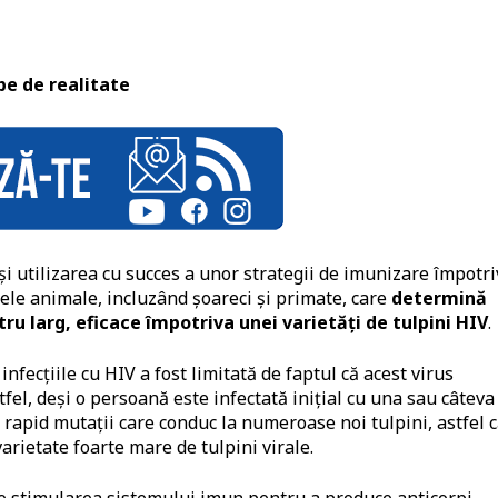
pe de realitate
şi utilizarea cu succes a unor strategii de imunizare împotr
le animale, incluzând şoareci şi primate, care
determină
ru larg, eficace împotriva unei varietăţi de tulpini HIV
.
nfecţiile cu HIV a fost limitată de faptul că acest virus
el, deşi o persoană este infectată iniţial cu una sau câteva
ar rapid mutaţii care conduc la numeroase noi tulpini, astfel 
arietate foarte mare de tulpini virale.