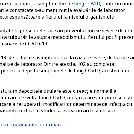
sociază cu apariţia simptomelor de
long COVID
, conform unui
ările constatate s-au menţinut la evaluările de laborator
necorespunzătoare a fierului la nivelul organismului.
ţate la persoanele care au prezentat forme severe de infe
t că tulburările asupra metabolismului fierului pot fi preze
me uşoare de COVID-19.
-19, de la forme asimptomatice la cazuri severe, de la care a
nalize de laborator. Dintre aceştia, 102 au completat
ie pentru a depista simptomele de long COVID, acestea fiind
stuia în depozitele tisulare este o reacţie normală a
ilor care dezvoltă long COVID, reglarea acestor procese este
rcare a recuperării modificărilor determinate de infecţia cu
ienţii incluşi în studiu, acestea nu au fost eficace.
ă din săptămânile anterioare
.