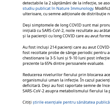
detectabile la 2 săptămâni de la infecţie, se a
studiu publicat în Nature Immunology
. Modific
ulterioare, cu semne adiţionale de distribuţie 
Deşi simptomele de long COVID sunt mai pronun
iniţială cu SARS-CoV-2, noile rezultate au arăta
şi la pacienții cu long COVID care au avut for
Au fost incluşi 214 pacienţi care au avut COVID
fost recoltate probe de sânge periodic pentru a
chestionare la 3-5 luni şi 9-10 luni post infecţ
prezente la 65% dintre persoanele evaluate.
Reducerea nivelurilor fierului prin blocarea ace
organismului uman la infecţie. În cazul pacienţ
deficitară. Deşi au fost raportate semne de înce
SARS-CoV-2 asupra metabolismului fierului la pac
Citiți
știrile esențiale pentru sănătatea public