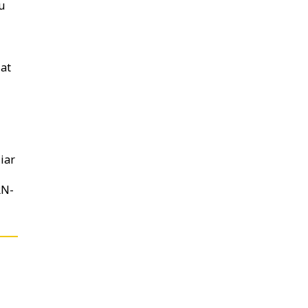
u
iat
iar
RN-