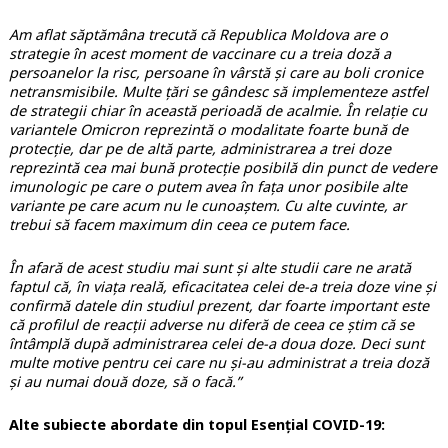
Am aflat săptămâna trecută că Republica Moldova are o
strategie în acest moment de vaccinare cu a treia doză a
persoanelor la risc, persoane în vârstă și care au boli cronice
netransmisibile. Multe țări se gândesc să implementeze astfel
de strategii chiar în această perioadă de acalmie. În relație cu
variantele Omicron reprezintă o modalitate foarte bună de
protecție, dar pe de altă parte, administrarea a trei doze
reprezintă cea mai bună protecție posibilă din punct de vedere
imunologic pe care o putem avea în fața unor posibile alte
variante pe care acum nu le cunoaștem. Cu alte cuvinte, ar
trebui să facem maximum din ceea ce putem face.
În afară de acest studiu mai sunt și alte studii care ne arată
faptul că, în viața reală, eficacitatea celei de-a treia doze vine și
confirmă datele din studiul prezent, dar foarte important este
că profilul de reacții adverse nu diferă de ceea ce știm că se
întâmplă după administrarea celei de-a doua doze. Deci sunt
multe motive pentru cei care nu și-au administrat a treia doză
și au numai două doze, să o facă.”
Alte subiecte abordate din topul Esențial COVID-19: