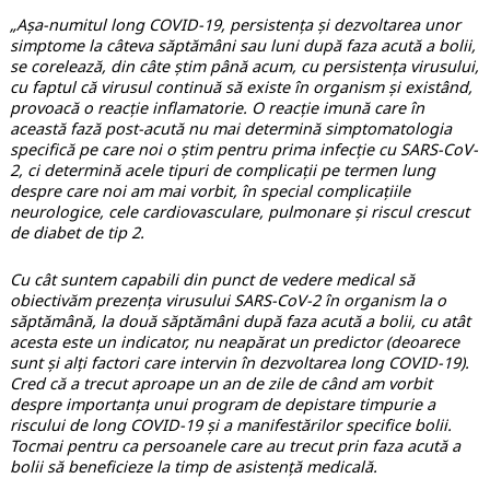
„Așa-numitul long COVID-19, persistența și dezvoltarea unor
simptome la câteva săptămâni sau luni după faza acută a bolii,
se corelează, din câte știm până acum, cu persistența virusului,
cu faptul că virusul continuă să existe în organism și existând,
provoacă o reacție inflamatorie. O reacție imună care în
această fază post-acută nu mai determină simptomatologia
specifică pe care noi o știm pentru prima infecție cu SARS-CoV-
2, ci determină acele tipuri de complicații pe termen lung
despre care noi am mai vorbit, în special complicațiile
neurologice, cele cardiovasculare, pulmonare și riscul crescut
de diabet de tip 2.
Cu cât suntem capabili din punct de vedere medical să
obiectivăm prezența virusului SARS-CoV-2 în organism la o
săptămână, la două săptămâni după faza acută a bolii, cu atât
acesta este un indicator, nu neapărat un predictor (deoarece
sunt și alți factori care intervin în dezvoltarea long COVID-19).
Cred că a trecut aproape un an de zile de când am vorbit
despre importanța unui program de depistare timpurie a
riscului de long COVID-19 și a manifestărilor specifice bolii.
Tocmai pentru ca persoanele care au trecut prin faza acută a
bolii să beneficieze la timp de asistență medicală.