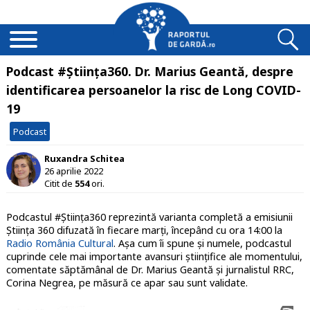
Podcast #Știința360. Dr. Marius Geantă, despre
identificarea persoanelor la risc de Long COVID-
19
Podcast
Ruxandra Schitea
26 aprilie 2022
Citit de
554
ori.
Podcastul #Știința360 reprezintă varianta completă a emisiunii
Știința 360 difuzată în fiecare marți, începând cu ora 14:00 la
Radio România Cultural
. Așa cum îi spune și numele, podcastul
cuprinde cele mai importante avansuri științifice ale momentului,
comentate săptămânal de Dr. Marius Geantă și jurnalistul RRC,
Corina Negrea, pe măsură ce apar sau sunt validate.