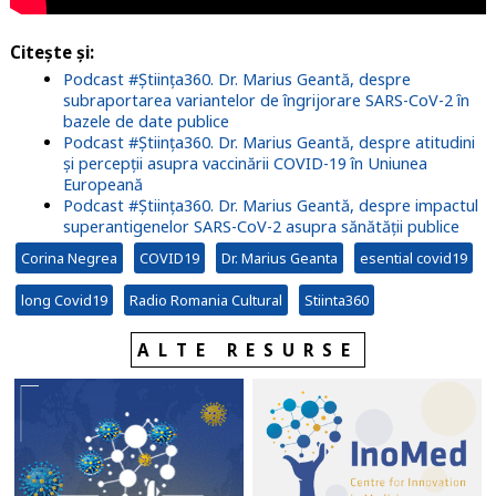
Citește și:
Podcast #Știința360. Dr. Marius Geantă, despre
subraportarea variantelor de îngrijorare SARS-CoV-2 în
bazele de date publice
Podcast #Știința360. Dr. Marius Geantă, despre atitudini
și percepții asupra vaccinării COVID-19 în Uniunea
Europeană
Podcast #Știința360. Dr. Marius Geantă, despre impactul
superantigenelor SARS-CoV-2 asupra sănătății publice
Corina Negrea
COVID19
Dr. Marius Geanta
esential covid19
long Covid19
Radio Romania Cultural
Stiinta360
ALTE RESURSE