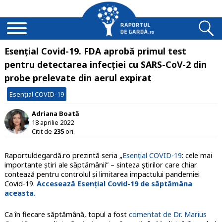
Esențial Covid-19. FDA aprobă primul test
pentru detectarea infecției cu SARS-CoV-2 din
probe prelevate din aerul expirat
Esențial COVID-19
Adriana Boată
18 aprilie 2022
Citit de
235
ori.
Raportuldegardă.ro prezintă seria „
Esențial COVID-19
: cele mai
importante știri ale săptămânii” – sinteza știrilor care chiar
contează pentru controlul și limitarea impactului pandemiei
Covid-19.
Accesează Esențial Covid-19 de săptămâna
aceasta.
Ca în fiecare săptămână, topul a fost
comentat de Dr. Marius