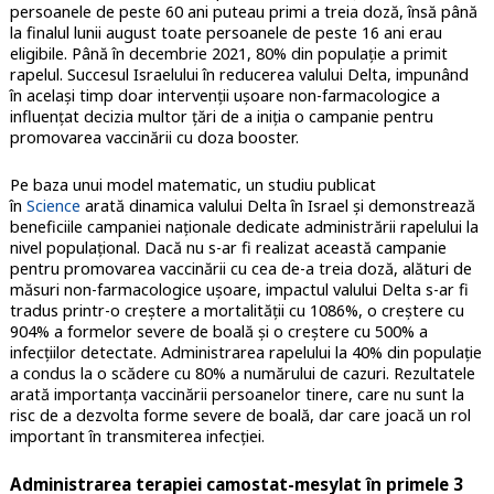
persoanele de peste 60 ani puteau primi a treia doză, însă până
la finalul lunii august toate persoanele de peste 16 ani erau
eligibile. Până în decembrie 2021, 80% din populație a primit
rapelul. Succesul Israelului în reducerea valului Delta, impunând
în același timp doar intervenții ușoare non-farmacologice a
influențat decizia multor țări de a iniția o campanie pentru
promovarea vaccinării cu doza booster.
Pe baza unui model matematic, un studiu publicat
în
Science
arată dinamica valului Delta în Israel și demonstrează
beneficiile campaniei naționale dedicate administrării rapelului la
nivel populațional. Dacă nu s-ar fi realizat această campanie
pentru promovarea vaccinării cu cea de-a treia doză, alături de
măsuri non-farmacologice ușoare, impactul valului Delta s-ar fi
tradus printr-o creștere a mortalității cu 1086%, o creștere cu
904% a formelor severe de boală și o creștere cu 500% a
infecțiilor detectate. Administrarea rapelului la 40% din populație
a condus la o scădere cu 80% a numărului de cazuri. Rezultatele
arată importanța vaccinării persoanelor tinere, care nu sunt la
risc de a dezvolta forme severe de boală, dar care joacă un rol
important în transmiterea infecției.
Administrarea terapiei camostat-mesylat în primele 3