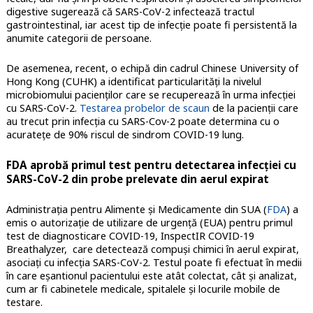
digestive sugerează că SARS-CoV-2 infectează tractul
gastrointestinal, iar acest tip de infecție poate fi persistentă la
anumite categorii de persoane.
De asemenea, recent, o echipă din cadrul Chinese University of
Hong Kong (CUHK) a identificat particularități la nivelul
microbiomului pacienților care se recuperează în urma infecției
cu SARS-CoV-2.
Testarea probelor de scaun
de la pacienții care
au trecut prin infecția cu SARS-Cov-2 poate determina cu o
acuratețe de 90% riscul de sindrom COVID-19 lung.
FDA aprobă primul test pentru detectarea infecției cu
SARS-CoV-2 din probe prelevate din aerul expirat
Administrația pentru Alimente și Medicamente din SUA (
FDA
) a
emis o autorizație de utilizare de urgență (EUA) pentru primul
test de diagnosticare COVID-19, InspectIR COVID-19
Breathalyzer, care detectează compuși chimici în aerul expirat,
asociați cu infecția SARS-CoV-2. Testul poate fi efectuat în medii
în care eșantionul pacientului este atât colectat, cât și analizat,
cum ar fi cabinetele medicale, spitalele și locurile mobile de
testare.