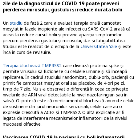
zile de la diagnosticul de COVID-19 poate preveni
pierderea mirosului, gustului și reduce durata bolii
Un
studiu
de fază 2 care a evaluat terapia orală camostat
mesylat în fazele incipiente ale infecției cu SARS-CoV-2 arată că
aceasta reduce cursul bolii și previne apariția simptomelor
precum pierderea gustului și mirosului, dar și fatigabilitatea.
Studiul este realizat de o echipă de la
Universitatea Yale
și este
încă în curs de revizuire.
Terapia blochează TMPRSS2
care clivează proteina spike și
permite virusului să fuzioneze cu celulele umane și să înceapă
replicarea. În cadrul studiului randomizat, dublu-orb, pacienții cu
primit fie camostat mesylat oral sau placebo, de 4 ori pe zi,
timp de 7 zile. Nu s-a observat o diferență în ceea ce privește
nivelurile de ARN viral detectabile la nivel nazofaringian sau în
salivă. O ipoteză este că medicamentul blochează anumite celule
de susținere din jurul neuronilor senzoriali, celule care au o
expresie crescută a ACE2 și TMPRSS2. O altă explicație ar fi
legată de interferarea mecanismelor inflamatorii de la nivelul
mucoasei olfactive.
Vaccinarea COVID-19 la pacienții cu boli inflamatorii