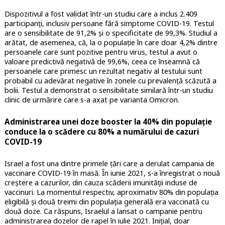
Dispozitivul a fost validat într-un studiu care a inclus 2.409
participanți, inclusiv persoane fără simptome COVID-19. Testul
are o sensibilitate de 91,2% și o specificitate de 99,3%. Studiul a
arătat, de asemenea, că, la o populație în care doar 4,2% dintre
persoanele care sunt pozitive pentru virus, testul a avut o
valoare predictivă negativă de 99,6%, ceea ce înseamnă că
persoanele care primesc un rezultat negativ al testului sunt
probabil cu adevărat negative în zonele cu prevalență scăzută a
bolii. Testul a demonstrat o sensibilitate similară într-un studiu
clinic de urmărire care s-a axat pe varianta Omicron.
Administrarea unei doze booster la 40% din populație
conduce la o scădere cu 80% a numărului de cazuri
COVID-19
Israel a fost una dintre primele țări care a derulat campania de
vaccinare COVID-19 în masă. În iunie 2021, s-a înregistrat o nouă
creștere a cazurilor, din cauza scăderii imunității induse de
vaccinuri. La momentul respectiv, aproximativ 80% din populația
eligibilă și două treimi din populația generală era vaccinată cu
două doze. Ca răspuns, Israelul a lansat o campanie pentru
administrarea dozelor de rapel în iulie 2021. Inițial, doar