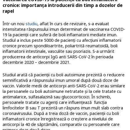
cronice: importanța introducerii din timp a dozelor de
rapel
Într-un nou
studiu
, aflat în curs de revizuire, s-a evaluat
intensitatea răspunsului imun determinat de vaccinarea COVID-
19 la pacienții care suferă de boli inflamatorii mediate imun.
Studiul a inclus peste 5000 de pacienți cu afecțiuni inflamatorii
cronice precum spondiloartrite, poliartrită reumatoidă, boli
inflamatorii intestinale, vasculite sau psoriazis. S-a urmărit
producerea de anticorpi IgG anti SARS-CoV-2 în perioada
decembrie 2020 – decembrie 2021.
Studiul arată că pacienții cu boli autoimune prezintă o reducere
semnificativă a răspunsului imun umoral după două doze de
vaccin. Valorile medii de anticorpi anti-SARS-CoV-2 erau similare
la persoanele cu boli autoimune netratate și la cele tratate cu
antimalarice, sulfasalazină sau glucocorticoizi. În schimb,
persoanele tratate cu agenți care influențează funcția
limfocitelor B sau T prezintă un răspuns imun mult slab contra
coronavirusului. După a treia doză de vaccin, pacienții cu boli
inflamatorii cronice înregistrează o creștere a nivelului de
anticorpi la 40 de săptămâni, comparativ cu persoanele care
primesc doar două doze.