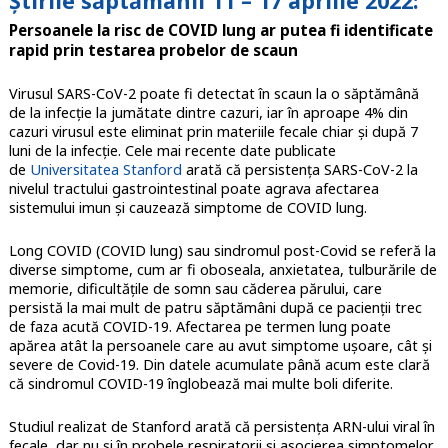
Știrile săptămânii 11 – 17 aprilie 2022:
Persoanele la risc de COVID lung ar putea fi identificate
rapid prin testarea probelor de scaun
Virusul SARS-CoV-2 poate fi detectat în scaun la o săptămână
de la infecție la jumătate dintre cazuri, iar în aproape 4% din
cazuri virusul este eliminat prin materiile fecale chiar și după 7
luni de la infecție. Cele mai recente date publicate
de
Universitatea Stanford
arată că persistența SARS-CoV-2 la
nivelul tractului gastrointestinal poate agrava afectarea
sistemului imun și cauzează simptome de COVID lung.
Long COVID (COVID lung) sau sindromul post-Covid se referă la
diverse simptome, cum ar fi oboseala, anxietatea, tulburările de
memorie, dificultățile de somn sau căderea părului, care
persistă la mai mult de patru săptămâni după ce pacienții trec
de faza acută COVID-19. Afectarea pe termen lung poate
apărea atât la persoanele care au avut simptome ușoare, cât și
severe de Covid-19. Din datele acumulate până acum este clară
că sindromul COVID-19 înglobează mai multe boli diferite.
Studiul realizat de Stanford arată că persistența ARN-ului viral în
fecale, dar nu și în probele respiratorii și asocierea simptomelor