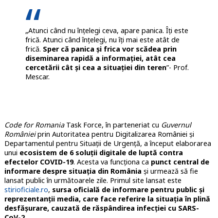
„Atunci când nu înțelegi ceva, apare panica. Îți este
frică. Atunci când înțelegi, nu îți mai este atât de
frică.
Sper că panica și frica vor scădea prin
diseminarea rapidă a informației, atât cea
cercetării cât și cea a situației din teren
”- Prof.
Mescar.
Code for Romania
Task Force, în parteneriat cu
Guvernul
României
prin Autoritatea pentru Digitalizarea României și
Departamentul pentru Situații de Urgență, a început elaborarea
unui
ecosistem de 6 soluții digitale de luptă contra
efectelor COVID-19
. Acesta va funcționa ca
punct central de
informare despre situația din România
și urmează să fie
lansat public în următoarele zile.
Primul site lansat este
stirioficiale.ro
,
sursa oficială de informare pentru public și
reprezentanții media, care face referire la situația în plină
desfășurare, cauzată de răspândirea infecției cu SARS-
CoV-2
.