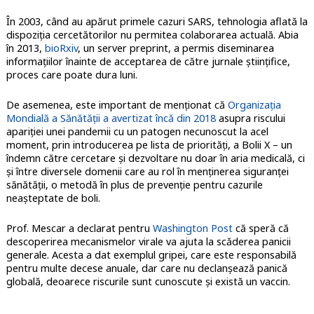
În 2003, când au apărut primele cazuri SARS, tehnologia aflată la
dispoziția cercetătorilor nu permitea colaborarea actuală. Abia
în 2013,
bioRxiv
, un server preprint, a permis diseminarea
informațiilor înainte de acceptarea de către jurnale științifice,
proces care poate dura luni.
De asemenea, este important de menționat că
Organizația
Mondială a Sănătății a avertizat încă din 2018
asupra riscului
apariției unei pandemii cu un patogen necunoscut la acel
moment, prin introducerea pe lista de priorități, a Bolii X – un
îndemn către cercetare și dezvoltare nu doar în aria medicală, ci
și între diversele domenii care au rol în menținerea siguranței
sănătății, o metodă în plus de prevenție pentru cazurile
neașteptate de boli.
Prof. Mescar a declarat pentru
Washington Post
că speră că
descoperirea mecanismelor virale va ajuta la scăderea panicii
generale. Acesta a dat exemplul gripei, care este responsabilă
pentru multe decese anuale, dar care nu declanșează panică
globală, deoarece riscurile sunt cunoscute și există un vaccin.