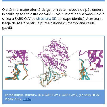
O altă informație oferită de genom este metoda de pătrundere
în celula gazdă folosită de SARS-CoV-2. Proteina S a SARS-CoV-2
și cea a SARS-CoV au
structura 3D
aproape identică. Acestea se
leagă de ACE2 pentru a putea fuziona cu membrana celulei
gazdă.
Reconstrucție structură 3D a SARS-CoV și SARS-CoV-2, și a situsului de
legare ACE2.
Sursă
.