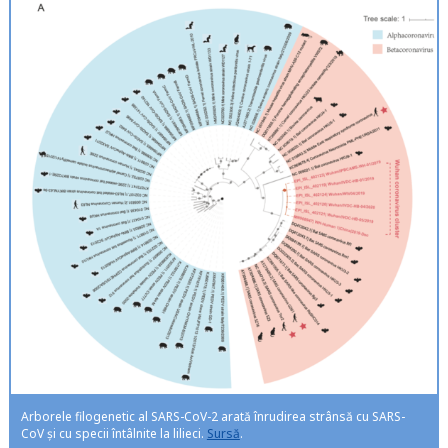
Arborele filogenetic al SARS-CoV-2 arată înrudirea strânsă cu SARS-
CoV și cu specii întâlnite la lilieci.
Sursă
.