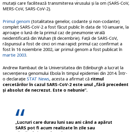
mutații care facilitează transmiterea virusului și la om (SARS-CoV,
MERS-CoV, SARS-CoV-2).
Primul genom
(totalitatea genelor, codante și non-codante)
complet SARS-CoV-2 a fost făcut public în data de 10 ianuarie, la
aproape o lună de la primul caz de pneumonie virală
neidentificată din Wuhan (8 decembrie). Față de SARS-CoV,
răspunsul a fost de cinci ori mai rapid: primul caz confirmat a
fost în 16 noiembrie 2002, iar primul genom a fost publicat în
martie 2003
.
Andrew Rambaut de la Universitatea din Edinburgh a lucrat la
secvențierea genomului Ebola în timpul epidemiei din 2014. Într-
o declarație
STAT News
, acesta a afirmat că
ritmul
cercetărilor în cazul SARS-CoV-2 este unul „fără precedent
și absolut de necrezut. Este o nebunie”.
„
Lucruri care durau luni sau ani când a apărut
SARS pot fi acum realizate în zile sau