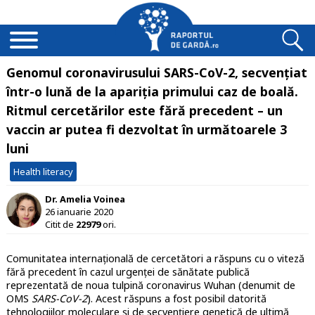
Genomul coronavirusului SARS-CoV-2, secvențiat
într-o lună de la apariția primului caz de boală.
Ritmul cercetărilor este fără precedent – un
vaccin ar putea fi dezvoltat în următoarele 3
luni
Health literacy
Dr. Amelia Voinea
26 ianuarie 2020
Citit de
22979
ori.
Comunitatea internațională de cercetători a răspuns cu o viteză
fără precedent în cazul urgenței de sănătate publică
reprezentată de noua tulpină coronavirus Wuhan (denumit de
OMS
SARS-CoV-2
). Acest răspuns a fost posibil datorită
tehnologiilor moleculare și de secvențiere genetică de ultimă