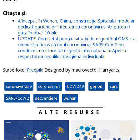
Citește și:
A început în Wuhan, China, construcția Spitalului modular
dedicat pacienților infectați cu coronavirus. Ar putea fi
gata în doar 10 zile
UPDATE. Comitetul pentru situații de urgență al OMS s-a
reunit și a decis că noul coronavirus SARS-CoV-2 nu
conduce la o stare de urgență internațională. Apel la
respectarea regulilor de igienă individuală
Surse foto:
Freepik
: Designed by macrovecto, Harryarts.
coronaviridae
coronavirus
COVID19
genom
sars
SARS-CoV-2
secventiere
wuhan
ALTE RESURSE