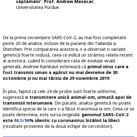
săptămâni
”-
Prof. Andrew Mesecar
,
Universitatea Purdue.
De la prima secvențiere SARS-CoV-2, au mai fost completate
peste 20 de analize, inclusiv de la pacienți din Tailanda și
Shenzhen. Prin compararea acestora, s-a observat o variație
genetică foarte redusă, ceea ce indică un strămoș relativ recent
al acestora. Luând în considerare rata de evoluție virală
generală, Andrew Rambaut estimează că
primul virus care a
fost transmis uman a apărut nu mai devreme de 30
octombrie și nu mai târziu de 29 noiembrie 2019
.
În plus, faptul că cele 24 de probe sunt foarte uniforme,
sugerează
o transmitere unică animal-om, urmată apoi de
transmisii interumane
. Din păcate, analiza genetică nu poate
identifica specia de la care s-a făcut transmisia la om. Ceea ce se
poate determina, este sursa originală:
genomul SARS-CoV-2
este
86.5/
96
% identic cu coronavirus întâlnit la lilieci
(rezultate provenite de la două echipe de cercetători).