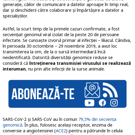
generație, căilor de comunicare a datelor aproape în timp real,
dar și deschiderii către colaborare și împărtășire a datelor a
specialiștilor.
Astfel, la scurt timp de la primele cazuri confirmate, a fost
secvențiat genomul viral izolat de la peste 20 de persoane
infectate. Se cunoaște izvorul primar al infecției – liliacul. Cândva,
în perioada 30 octombrie – 29 noiembrie 2019, a avut loc
transmiterea la om, de la o sursă intermediară încă
neidentificată. Datorită diversității genomice reduse se
consideră că
întreținerea transmisiei virusului se realizează
interuman
, nu prin alte infecții de la surse animale.
SARS-CoV-2 și SARS-CoV au în comun
79,5% din secvența
genomică
. În plus, folosesc același receptor, enzima de
conversie a angiotensinei (
ACE2
) pentru a pătrunde în celula