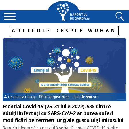
ARTICOLE DESPRE WUHAN
Dr. Bianca Cucoș
01 august 2022 Citit de
596
ori
Esențial Covid-19 (25-31 iulie 2022). 5% dintre
adulții infectați cu SARS-CoV-2 ar putea suferi
modificări pe termen lung ale gustului și mirosului
Raportuldegardă.ro prezintă seria „Esențial COVID-19 și alte