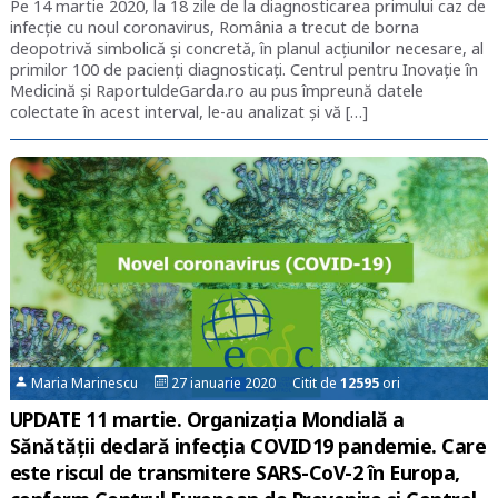
Pe 14 martie 2020, la 18 zile de la diagnosticarea primului caz de
infecție cu noul coronavirus, România a trecut de borna
deopotrivă simbolică și concretă, în planul acțiunilor necesare, al
primilor 100 de pacienți diagnosticați. Centrul pentru Inovație în
Medicină și RaportuldeGarda.ro au pus împreună datele
colectate în acest interval, le-au analizat și vă […]
Maria Marinescu
27 ianuarie 2020 Citit de
12595
ori
UPDATE 11 martie. Organizația Mondială a
Sănătății declară infecția COVID19 pandemie. Care
este riscul de transmitere SARS-CoV-2 în Europa,