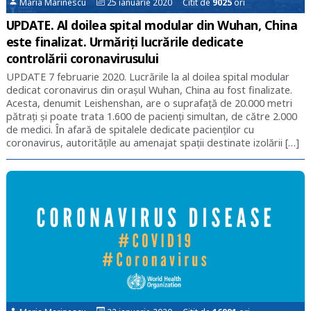
Maria Marinescu
25 ianuarie 2020 Citit de
9025
ori
UPDATE. Al doilea spital modular din Wuhan, China
este finalizat. Urmăriți lucrările dedicate
controlării coronavirusului
UPDATE 7 februarie 2020. Lucrările la al doilea spital modular
dedicat coronavirus din orașul Wuhan, China au fost finalizate.
Acesta, denumit Leishenshan, are o suprafață de 20.000 metri
pătrați și poate trata 1.600 de pacienți simultan, de către 2.000
de medici. În afară de spitalele dedicate pacienților cu
coronavirus, autoritățile au amenajat spații destinate izolării […]