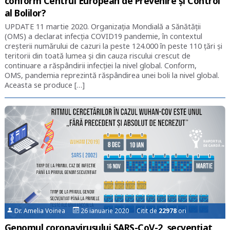
conform Centrul European de Prevenire și Control
al Bolilor?
UPDATE 11 martie 2020. Organizația Mondială a Sănătății
(OMS) a declarat infecția COVID19 pandemie, în contextul
creșterii numărului de cazuri la peste 124.000 în peste 110 țări și
teritorii din toată lumea și din cauza riscului crescut de
continuare a răspândirii infecției la nivel global. Conform,
OMS, pandemia reprezintă răspândirea unei boli la nivel global.
Aceasta se produce […]
Dr. Amelia Voinea
26 ianuarie 2020 Citit de
22978
ori
Genomul coronavirusului SARS-CoV-2, secvențiat