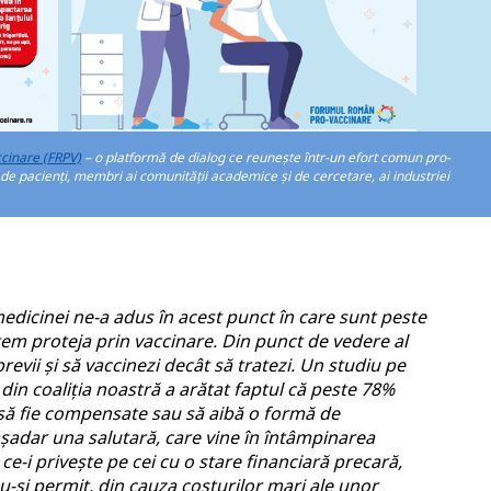
cinare (FRPV)
– o platformă de dialog ce reunește într-un efort comun pro-
r de pacienți, membri ai comunității academice și de cercetare, ai industriei
a medicinei ne-a adus în acest punct în care sunt peste
tem proteja prin vaccinare. Din punct de vedere al
previi şi să vaccinezi decât să tratezi. Un studiu pe
 din coaliția noastră a arătat faptul că peste 78%
 să fie compensate sau să aibă o formă de
adar una salutară, care vine în întâmpinarea
 ce-i privește pe cei cu o stare financiară precară,
nu-și permit, din cauza costurilor mari ale unor