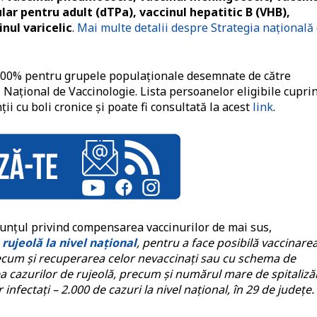
lar pentru adult (dTPa), vaccinul hepatitic B (VHB),
nul varicelic
.
Mai multe detalii despre Strategia națională
 100% pentru grupele populaționale desemnate de către
Național de Vaccinologie. Lista persoanelor eligibile cupri
ții cu boli cronice și poate fi consultată la acest
link
.
nunțul privind compensarea vaccinurilor de mai sus,
rujeolă la nivel național
, pentru a face posibilă vaccinare
 precum și recuperarea celor nevaccinați sau cu schema de
 cazurilor de rujeolă, precum și numărul mare de spitalizăr
or infectați – 2.000 de cazuri la nivel național, în 29 de județe.