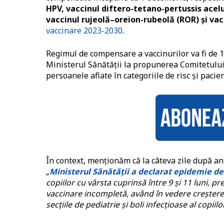
HPV, vaccinul diftero-tetano-pertussis acelu
vaccinul rujeolă–oreion-rubeolă (ROR) și vaci
vaccinare 2023-2030
.
Regimul de compensare a vaccinurilor va fi de
Ministerul Sănătății la propunerea Comitetului 
persoanele aflate în categoriile de risc și pacien
În context, menționăm că la câteva zile după a
„
Ministerul Sănătății a declarat epidemie de 
copiilor cu vârsta cuprinsă între 9 și 11 luni,
vaccinare incompletă, având în vedere creșterea
secțiile de pediatrie și boli infecțioase al copiil