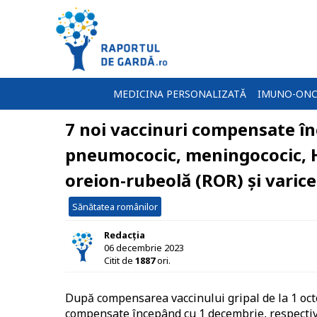
MEDICINA PERSONALIZATĂ
IMUNO-ONC
7 noi vaccinuri compensate î
pneumococic, meningococic, HP
oreion-rubeolă (ROR) și varice
Sănătatea românilor
Redacția
06 decembrie 2023
Citit de
1887
ori.
După compensarea vaccinului gripal de la 1 octo
compensate începând cu 1 decembrie, respectiv