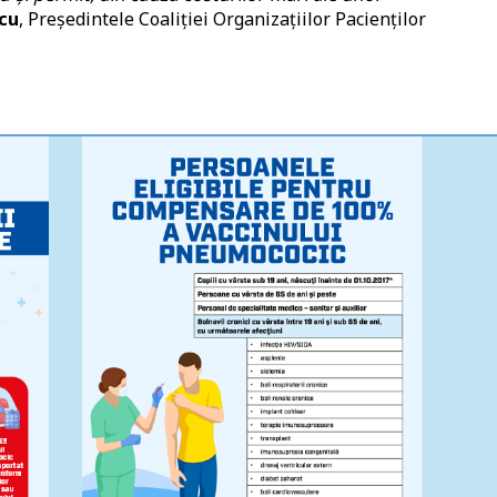
cu
, Președintele Coaliției Organizațiilor Pacienților