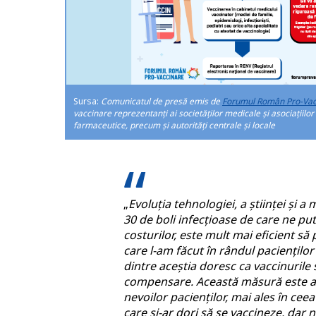
Sursa:
Comunicatul de presă emis de
Forumul Român Pro-Vac
vaccinare reprezentanți ai societăților medicale și asociațiilo
farmaceutice, precum și autorități centrale și locale
„
Evoluția tehnologiei, a științei și 
30 de boli infecţioase de care ne pu
costurilor, este mult mai eficient să 
care l-am făcut în rândul pacienților
dintre aceștia doresc ca vaccinurile
compensare. Această măsură este aș
nevoilor pacienților, mai ales în ceea
care și-ar dori să se vaccineze, dar 