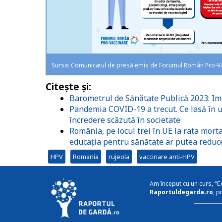
Sursa: Comunicatul de presă emis de Forumul Român Pro-Va
Citește și:
Barometrul de Sănătate Publică 2023: Imp
Pandemia COVID-19 a trecut. Ce lasă în u
încredere scăzută în societate
România, pe locul trei în UE la rata morta
educația pentru sănătate ar putea reduc
HPV
Romania
rujeola
vaccinare anti-HPV
Am început cu un curs, “C
Raportuldegarda.ro
, p