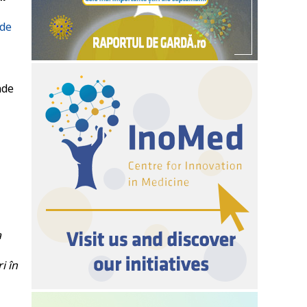
 de
nde
a
i în