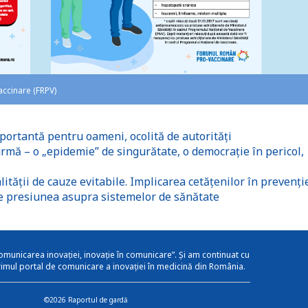
ccinare (FRPV)
ortantă pentru oameni, ocolită de autorități
rmă – o „epidemie” de singurătate, o democrație în pericol,
lității de cauze evitabile. Implicarea cetățenilor în prevenție
e presiunea asupra sistemelor de sănătate
omunicarea inovației, inovație în comunicare”. Și am continuat cu
rimul portal de comunicare a inovației în medicină din România.
©2026 Raportul de gardă