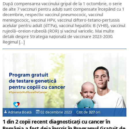
După compensarea vaccinului gripal de la 1 octombrie, o serie
de alte 7 vaccinuri pentru adulți sunt compensate începând cu 1
decembrie, respectiv: vaccinul pneumococic, vaccinul
meningococic, vaccinul HPV, vaccinul diftero-tetano-pertussis
acelular pentru adult (dTPa), vaccinul hepatitic B (VHB), vaccinul
rujeolă–oreion-rubeolă (ROR) și vacinul varicelic. Mai multe
detalii despre Strategia națională de vaccinare 2023-2030.
Regimul […]
Adriana Boată
02 decembrie 2023 Citit de
327
ori
1 din 2 copii recent diagnosticați cu cancer în
România a fost deja înscris în Programul Gratuit de