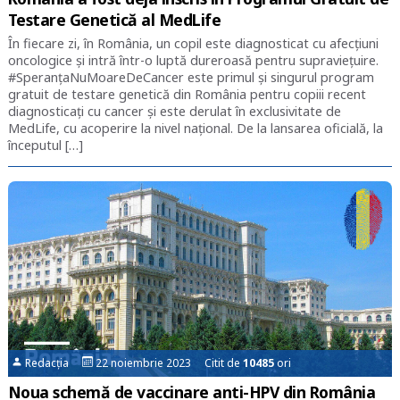
Testare Genetică al MedLife
În fiecare zi, în România, un copil este diagnosticat cu afecțiuni
oncologice și intră într-o luptă dureroasă pentru supraviețuire.
#SperanțaNuMoareDeCancer este primul și singurul program
gratuit de testare genetică din România pentru copiii recent
diagnosticați cu cancer și este derulat în exclusivitate de
MedLife, cu acoperire la nivel național. De la lansarea oficială, la
începutul […]
Redacția
22 noiembrie 2023 Citit de
10485
ori
Noua schemă de vaccinare anti-HPV din România