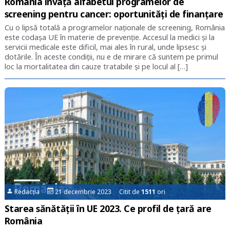
România învață alfabetul programelor de
screening pentru cancer: oportunități de finanțare
Cu o lipsă totală a programelor naționale de screening, România
este codașa UE în materie de prevenție. Accesul la medici și la
servicii medicale este dificil, mai ales în rural, unde lipsesc și
dotările. În aceste condiții, nu e de mirare că suntem pe primul
loc la mortalitatea din cauze tratabile și pe locul al […]
Redacția
21 decembrie 2023 Citit de
1511
ori
Starea sănătății în UE 2023. Ce profil de țară are
România