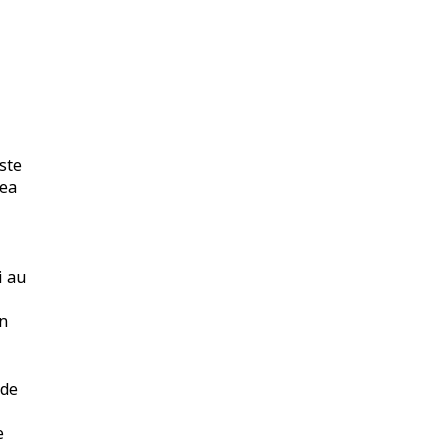
ste
tea
i au
in
 de
e