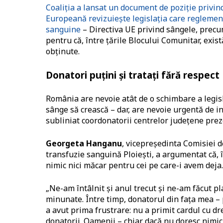
Coaliția a lansat un document de poziție privin
Europeană revizuiește legislația care reglemen
sanguine
– Directiva UE privind sângele, precum 
pentru că, între țările Blocului Comunitar, exis
obținute.
Donatori puțini și tratați fără respect
România are nevoie atât de o schimbare a legisl
sânge să crească – dar, are nevoie urgentă de inv
subliniat coordonatorii centrelor județene preze
Georgeta Hanganu
, vicepreședinta Comisiei d
transfuzie sanguină Ploiești, a argumentat că, 
nimic nici măcar pentru cei pe care-i avem deja.
„Ne-am întâlnit și anul trecut și ne-am făcut pl
minunate. Între timp, donatorul din fața mea – 
a avut prima frustrare: nu a primit cardul cu dr
donatorii. Oamenii – chiar dacă nu doresc nimic