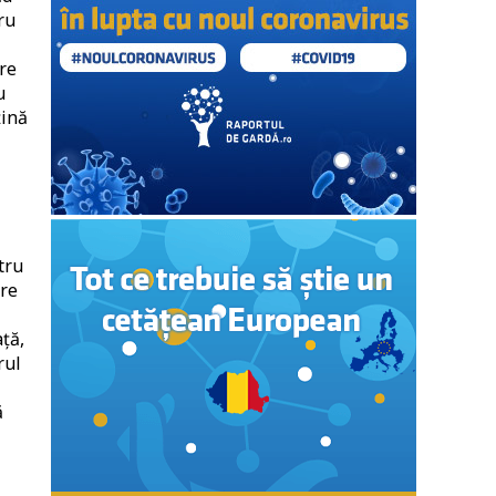
ru
are
u
țină
tru
are
ță,
rul
ă