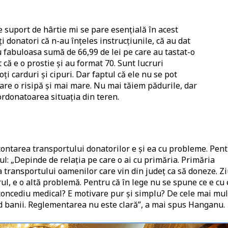
e suport de hârtie mi se pare esențială în acest
 donatori că n-au înțeles instrucțiunile, că au dat
u fabuloasa sumă de 66,99 de lei pe care au tastat-o
 că e o prostie și au format 70. Sunt lucruri
i carduri și cipuri. Dar faptul că ele nu se pot
pare o risipă și mai mare. Nu mai tăiem pădurile, dar
ordonatoarea situația din teren.
contarea transportului donatorilor e și ea cu probleme. Pen
l: „Depinde de relația pe care o ai cu primăria. Primăria
 transportului oamenilor care vin din județ ca să doneze. Z
ul, e o altă problemă. Pentru că în lege nu se spune ce e cu 
e concediu medical? E motivare pur și simplu? De cele mai mu
erd banii. Reglementarea nu este clară”, a mai spus Hanganu.