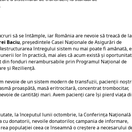
.
ucruri să se întâmple, iar România are nevoie să treacă de la
ei Baciu
, președintele Casei Naționale de Asigurări de
. Restructurarea întregului sistem nu mai poate fi amânată, e
unerii lor în practică, mai ales că acum există și oportunita
ât din fonduri nerambursabile prin Programul Național de
re și Reziliență.
em nevoie de un sistem modern de transfuzii, pacienții noștr
asmă proaspătă, masă eritrocitară, concentrat trombocitar,
evoie de cantități mari. Avem pacienți care își pierd viața d
utate, la începutul lunii octombrie, la Conferința Națională
 cu donatorii, nevoile donatorilor, campania de informare,
rea populației ceea ce înseamnă o creștere a necesarului d