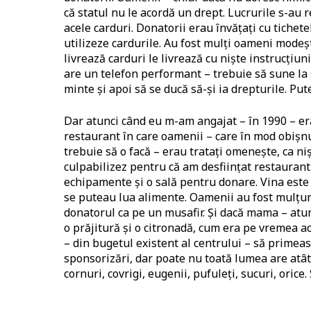
că statul nu le acordă un drept. Lucrurile s-au 
acele carduri. Donatorii erau învățați cu tichet
utilizeze cardurile. Au fost mulți oameni modeșt
livrează carduri le livrează cu niște instrucțiun
are un telefon performant – trebuie să sune la s
minte și apoi să se ducă să-și ia drepturile. Pu
Dar atunci când eu m-am angajat – în 1990 – era
restaurant în care oamenii – care în mod obiș
trebuie să o facă – erau tratați omenește, ca n
culpabilizez pentru că am desființat restaurant
echipamente și o sală pentru donare. Vina este 
se puteau lua alimente. Oamenii au fost mulțum
donatorul ca pe un musafir. Și dacă mama – atun
o prăjitură și o citronadă, cum era pe vremea a
– din bugetul existent al centrului – să primeas
sponsorizări, dar poate nu toată lumea are atâ
cornuri, covrigi, eugenii, pufuleți, sucuri, orice