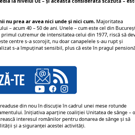
edia la nivelul UE – și aceasta considerată scăzută – es
ii nu prea ar avea nici unde și nici cum.
Majoritatea
ui – acum 40 – 50 de ani. Unele – cum este cel din Bucureșt
a primul cutremur de intensitatea celui din 1977, riscă să de
e centre s-a scorojit, nu doar canapelele s-au rupt și
lizat s-a împuținat sensibil, plus că este în pragul pensionă
 readuse din nou în discuție în cadrul unei mese rotunde
amentului. Inițiativa aparține coaliției Unitatea de sânge – 
ă crească interesul românilor pentru donarea de sânge și să
ității și a siguranței acestei activități.