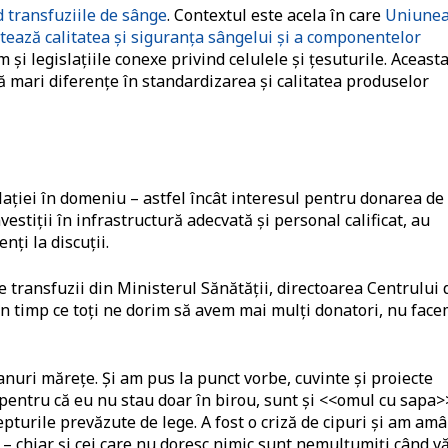
d transfuziile de sânge
. Contextul este acela în care
Uniune
tează calitatea și siguranța sângelui și a componentelor
și legislațiile conexe privind celulele și țesuturile. Aceast
tă mari diferențe în standardizarea și calitatea produselor
ației în domeniu – astfel încât interesul pentru donarea de
estiții în infrastructură adecvată și personal calificat, au
nți la discuții.
e transfuzii din Ministerul Sănătății, directoarea Centrului 
în timp ce toți ne dorim să avem mai mulți donatori, nu fac
anuri mărețe. Și am pus la punct vorbe, cuvinte și proiecte
pentru că eu nu stau doar în birou, sunt și <<omul cu sapa>
epturile prevăzute de lege. A fost o criză de cipuri și am am
 – chiar și cei care nu doresc nimic sunt nemulțumiți când v