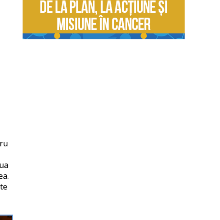
tru
iua
ea.
lte