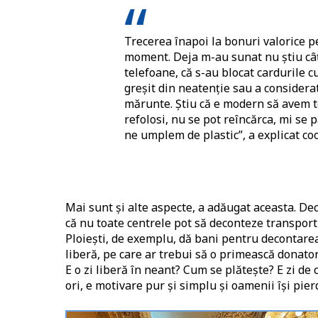
Trecerea înapoi la bonuri valorice p
moment. Deja m-au sunat nu știu câți
telefoane, că s-au blocat cardurile c
greșit din neatenție sau a considerat
mărunte. Știu că e modern să avem toț
refolosi, nu se pot reîncărca, mi se 
ne umplem de plastic”, a explicat co
Mai sunt și alte aspecte, a adăugat aceasta. De
că nu toate centrele pot să deconteze transportu
Ploiești, de exemplu, dă bani pentru decontarea
liberă, pe care ar trebui să o primească donator
E o zi liberă în neant? Cum se plătește? E zi d
ori, e motivare pur și simplu și oamenii își pi