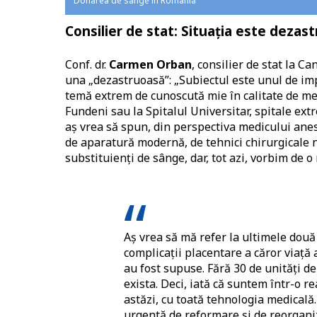
Donarea de sânge în România
Consilier de stat: Situația este dezas
Conf. dr.
Carmen Orban
, consilier de stat la Ca
una „dezastruoasă”: „Subiectul este unul de im
temă extrem de cunoscută mie în calitate de medic
Fundeni sau la Spitalul Universitar, spitale e
aș vrea să spun, din perspectiva medicului anes
de aparatură modernă, de tehnici chirurgicale n
substituienți de sânge, dar, tot azi, vorbim de o
Aș vrea să mă refer la ultimele două
complicații placentare a căror viață 
au fost supuse. Fără 30 de unități de
exista. Deci, iată că suntem într-o r
astăzi, cu toată tehnologia medical
urgentă de reformare și de reorganiz