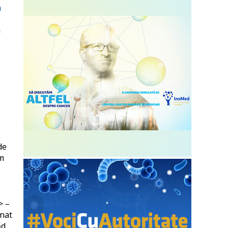
a
a
de
em
> –
ânat
ăd