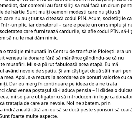
remediat, dar oamenii au fost siliți să mai facă un drum pent
ele de hârtie. Sunt mulți oameni modești care nu știu să
i care nu au știut să citească codul PIN. Acum, societățile c
i într-un plic, iar donatorul – care e poate un om simplu și n
ocietatea care furnizează cardurile, să afle codul PIN, să-l 
tem să nu le mai dăm nimic.
 o tradiție minunată în Centru de tranfuzie Ploiești: era un
nuit veneau la donare fără să mânânce gândindu-se că nu
iște musafiri. Mi s-a părut fabuloasă acea etapă. Eu mă
ul având nevoie de spațiu. Și am câștigat două săli mari pen
a mea. Apoi, s-a recurs la acordarea de bonuri valorice cu c
iți. Dar eu merg în continuare pe ideea de a ne trata
ci când venea poștașul să-i aducă pensia – îi dădea o dulcea
ceea, mi se pare obligatoriu să introducem în lege ca donato
că tratația de care are nevoie. Noi ne zbatem, prin
ta îndrăzneală câtă am eu să se ducă peste sponsori să cear
. Sunt foarte multe aspecte.