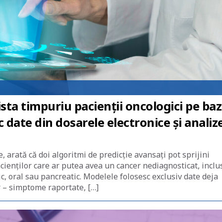
ista timpuriu pacienții oncologici pe ba
 date din dosarele electronice și analiz
 arată că doi algoritmi de predicție avansați pot sprijini
acienților care ar putea avea un cancer nediagnosticat, inclu
, oral sau pancreatic. Modelele folosesc exclusiv date deja
r – simptome raportate, […]