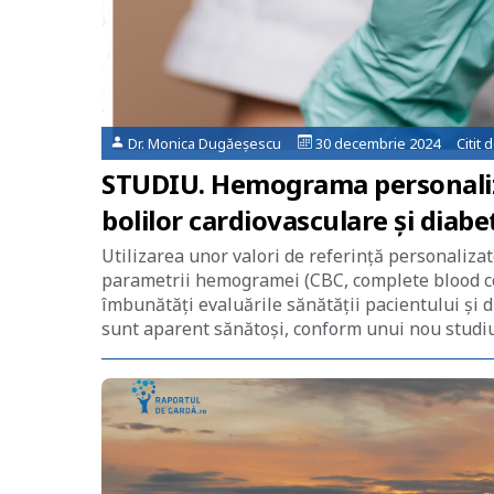
Dr. Monica Dugăeșescu
30 decembrie 2024 Citit 
STUDIU. Hemograma personaliza
bolilor cardiovasculare și diabe
Utilizarea unor valori de referință personalizat
parametrii hemogramei (CBC, complete blood cou
îmbunătăți evaluările sănătății pacientului și d
sunt aparent sănătoși, conform unui nou studiu 