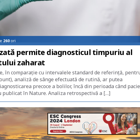
de
260
ori
tă permite diagnosticul timpuriu al
tului zaharat
e, în comparaţie cu intervalele standard de referinţă, pentr
nt), analiză de sânge efectuată de rutină, ar putea
iagnosticarea precoce a bolilor, încă din perioada când pacie
publicat în Nature. Analiza retrospectivă a […]