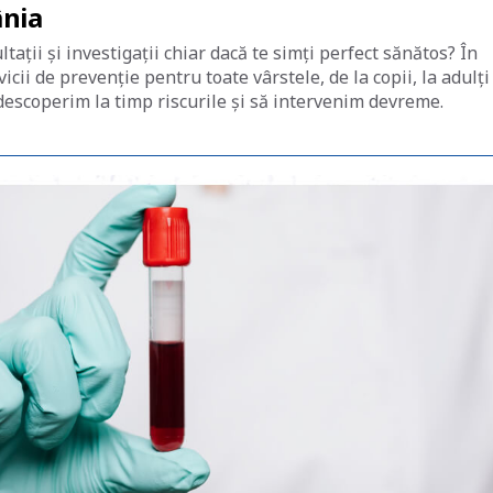
ânia
ltații și investigații chiar dacă te simți perfect sănătos? În
cii de prevenție pentru toate vârstele, de la copii, la adulți
ă descoperim la timp riscurile și să intervenim devreme.