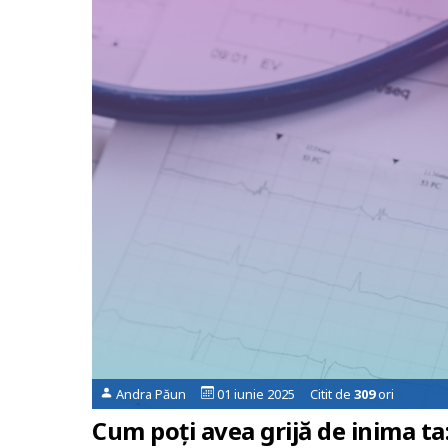
Andra Păun
01 iunie 2025 Citit de
309
ori
Cum poți avea grijă de inima ta