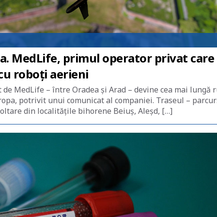
a. MedLife, primul operator privat care
u roboți aerieni
at de MedLife – între Oradea și Arad – devine cea mai lungă 
opa, potrivit unui comunicat al companiei. Traseul – parcur
ltare din localitățile bihorene Beiuș, Aleșd, […]