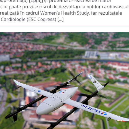
oproteina(a) [Lp(a)] și proteina C-reactivă de înaltă
ocie poate prezice riscul de dezvoltare a bolilor cardiovascu
 realizată în cadrul Women’s Health Study, iar rezultatele
 Cardiologie (ESC Cogress) […]