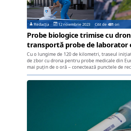
Redacția
12 noiembrie 2023 Citit de
481
ori
Probe biologice trimise cu dron
transportă probe de laborator c
Cu o lungime de 120 de kilometri, traseul iniți
de zbor cu drona pentru probe medicale din Eur
mai puțin de o oră – conectează punctele de reco