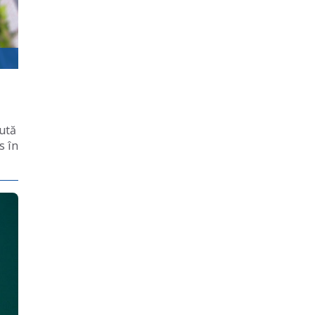
rută
s în