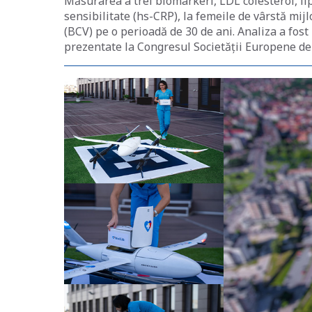
Măsurarea a trei biomarkeri, LDL colesterol, lip
sensibilitate (hs-CRP), la femeile de vârstă mijl
(BCV) pe o perioadă de 30 de ani. Analiza a fost
prezentate la Congresul Societății Europene de