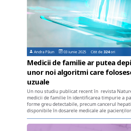
Andra Păun
03 iunie 2025 Citit de
324
ori
Medicii de familie ar putea dep
unor noi algoritmi care folosesc
uzuale
Un nou studiu publicat recent în revista Nature,
medicii de familie în identificarea timpurie a p
forme greu detectabile, precum cancerul hepatic
disponibile în dosarele medicale ale paciențilo