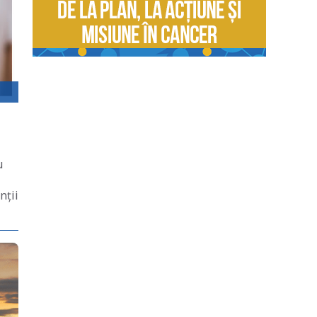
u
nții