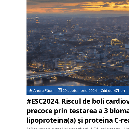
Andra Păun
29 septembrie 2024 Citit de
471
ori
#ESC2024. Riscul de boli cardiov
precoce prin testarea a 3 biomar
lipoproteina(a) și proteina C-re