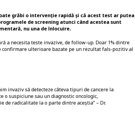
ate grăbi o intervenție rapidă și că acest test ar putea 
a programele de screening atunci când acestea sunt
entară, nu una de înlocuire.
 fără a necesita teste invazive, de follow-up. Doar 1% dintre
e confirmare ulterioare bazate pe un rezultat fals-pozitiv al
nim invaziv să detecteze câteva tipuri de cancere la
te o suspiciune sau un diagnostic oncologic,
 de radicalitate la o parte dintre aceștia” – Dr.