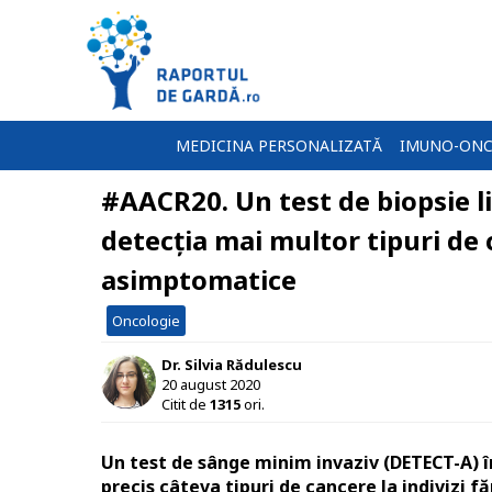
MEDICINA PERSONALIZATĂ
IMUNO-ONC
#AACR20. Un test de biopsie l
detecția mai multor tipuri de 
asimptomatice
Oncologie
Dr. Silvia Rădulescu
20 august 2020
Citit de
1315
ori.
Un test de sânge minim invaziv (DETECT-A) î
precis câteva tipuri de cancere la indivizi f