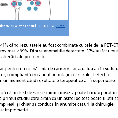
tificate cu ajutorul testului DETECT-A.
Sursa
e 41% când rezultatele au fost combinate cu cele de la PET-CT
aproximativ 99%. Dintre anomaliile detectate, 57% au fost mut
alterări ale proteinelor.
ar pentru un număr mic de cancere, iar acestea au în veder
re și complianță în rândul populației generale. Detecția
tr-un moment când rezultatele terapeutice ar fi superioare.
ă că un test de sânge minim invaziv poate fi încorporat în
e primul studiu care arată că un astfel de test poate fi utiliz
 real, și chiar să conducă în anumite cazuri la chirurgie
i asimptomatici.