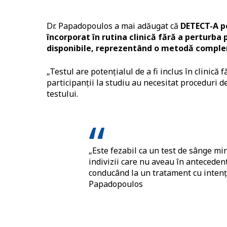
Dr. Papadopoulos a mai adăugat că
DETECT-A po
încorporat în rutina clinică fără a perturb
disponibile, reprezentând o metodă complem
„Testul are potențialul de a fi inclus în clinică
participanții la studiu au necesitat proceduri d
testului.
„Este fezabil ca un test de sânge mi
indivizii care nu aveau în anteceden
conducând la un tratament cu intenție
Papadopoulos