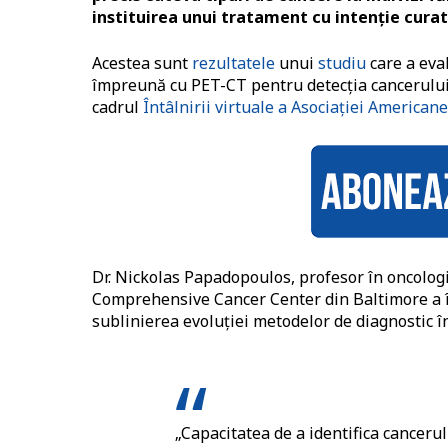
instituirea unui tratament cu intenție curat
Acestea sunt
rezultatele
unui
studiu
care a eval
împreună cu PET-CT pentru detecția cancerului,
cadrul
Întâlnirii virtuale a Asociației American
Dr. Nickolas Papadopoulos, profesor în oncolog
Comprehensive Cancer Center din Baltimore a î
sublinierea evoluției metodelor de diagnostic î
„Capacitatea de a identifica canceru