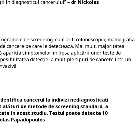
ii în diagnosticul cancerului” –
dr. Nickolas
programele de screening, cum ar fi colonoscopia, mamografia
de cancere pe care le detectează. Mai mult, majoritatea
 apariția simptomelor, în lipsa aplicării unor teste de
posibilitatea detecției a multiple tipuri de cancere într-un
nvazivă.
entifica cancerul la indivizi nediagnosticați
at alături de metode de screening standard, a
ate în acest studiu. Testul poate detecta 10
ckolas Papadopoulos