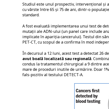
Studiul este unul prospectiv, intervențional și 
cu vârste între 65 și 75 de ani, dintr-o populaț
standard.
A fost evaluată implementarea unui test de det
mutații ale ADN-ului (un panel care include ana
implicate în apariția cancerului). Testul din sâ
PET-CT, cu scopul de a confirma în mod independe
În decursul a 12 luni, acest test a detectat 26 d
avut boală localizată sau regională
. Combina
condus la tratamentul chirurgical a 9 dintre ac
mare de proceduri inutile de urmărire. Doar 1%
fals-pozitiv al testului DETECT-A.