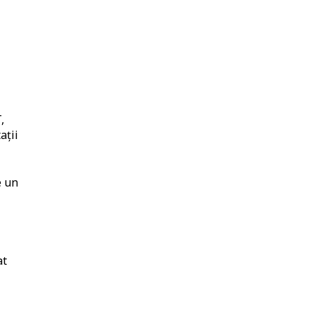
,
ații
e un
at