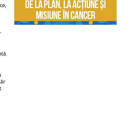
ce,
r
tă.
a
măr
t