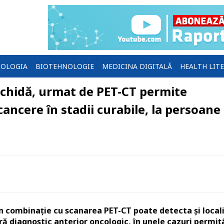
OLOGIA
BIOTEHNOLOGIE
MEDICINA DIGITALĂ
HEALTH LIT
ichidă, urmat de PET-CT permite
cancere în stadii curabile, la persoane
n combinație cu scanarea PET-CT poate detecta și local
ără diagnostic anterior oncologic, în unele cazuri permi