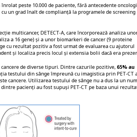
a înrolat peste 10.000 de paciente, fără antecedente oncologi
ie cu un grad înalt de complianță la programele de screening
ecție multicancer, DETECT-A, care încorporează analiza uno
liza a 16 gene) și a unor biomarkeri de cancer (9 proteine
nge cu rezultat pozitiv a fost urmat de evaluarea cu ajutorul
nt și localiza precis locul și extensia bolii dacă era prezen
e cancere de diverse tipuri. Dintre cazurile pozitive,
65% au
ția testului din sânge împreună cu imagistica prin PET-CT 
este cancere. Utilizarea testului de sânge nu a dus la un nu
 dintre pacienți au fost supuși PET-CT pe baza unui rezulta