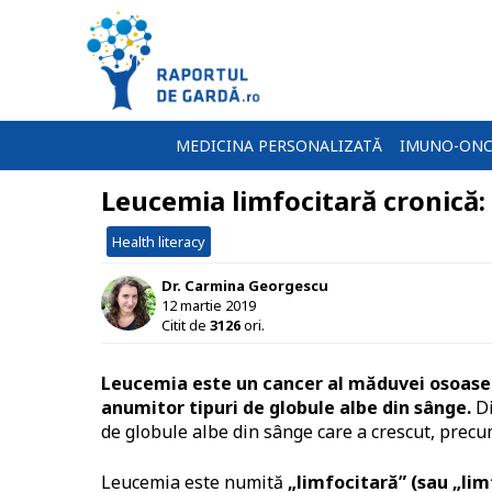
MEDICINA PERSONALIZATĂ
IMUNO-ONC
Leucemia limfocitară cronică:
Health literacy
Dr. Carmina Georgescu
12 martie 2019
Citit de
3126
ori.
Leucemia este un cancer al măduvei osoase ș
anumitor tipuri de globule albe din sânge.
Di
de globule albe din sânge care a crescut, precu
Leucemia este numită
„limfocitară” (sau „lim