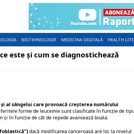
OLOGIA
BIOTEHNOLOGIE
MEDICINA DIGITALĂ
HEALTH LIT
 ce este și cum se diagnostichează
i al sângelui
care provoacă creșterea numărului
feritele forme de leucemie sunt clasificate în funcție de tip
m și în funcție de cât de repede avansează boala.
foblastică”)
dacă modificarea canceroasă are loc la nivelul