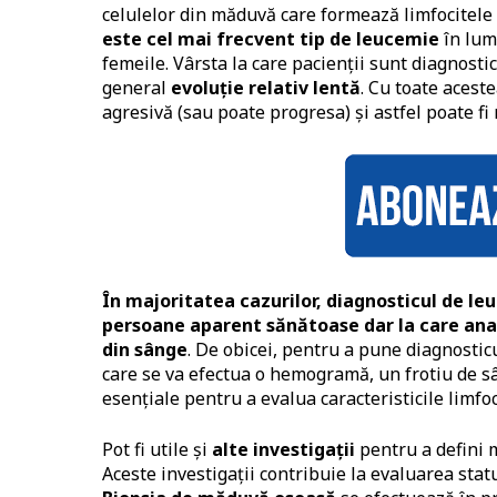
celulelor din măduvă care formează limfocitele 
este cel mai frecvent tip de leucemie
în lum
femeile. Vârsta la care pacienții sunt diagnostic
general
evoluție relativ lentă
. Cu toate acest
agresivă (sau poate progresa) și astfel poate fi 
În majoritatea cazurilor, diagnosticul de le
persoane aparent sănătoase dar la care anal
din sânge
. De obicei, pentru a pune diagnostic
care se va efectua o hemogramă, un frotiu de s
esențiale pentru a evalua caracteristicile limfoc
Pot fi utile și
alte investigații
pentru a defini m
Aceste investigații contribuie la evaluarea statu