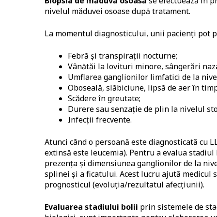
Biopsia de măduvă osoasă
se efectuează în p
nivelul măduvei osoase după tratament.
La momentul diagnosticului, unii pacienți pot
Febră și transpirații nocturne;
Vânătăi la lovituri minore, sângerări naz
Umflarea ganglionilor limfatici de la nive
Oboseală, slăbiciune, lipsă de aer în timpu
Scădere în greutate;
Durere sau senzație de plin la nivelul st
Infecții frecvente.
Atunci când o persoană este diagnosticată cu L
extinsă este leucemia). Pentru a evalua stadiul 
prezența și dimensiunea ganglionilor de la nive
splinei și a ficatului. Acest lucru ajută medicul
prognosticul (evoluția/rezultatul afecțiunii).
Evaluarea stadiului bolii
prin sistemele de sta