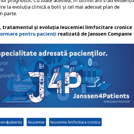
i prognostic. Cu toate acestea, în ultimii ani s-au evidenți
ire la evoluția clinică a bolii și cel mai adecvat plan de
n parte.
 tratamentul și evoluția leucemiei limfocitare cronice
formare pentru pacienți
realizată de Janssen Companie
sen4patients
leucemie
leucemie limfocitara cronica