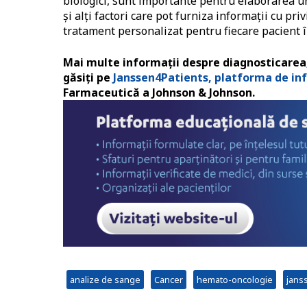
biologici, sunt importante pentru elaborarea unu
și alți factori care pot furniza informații cu priv
tratament personalizat pentru fiecare pacient î
Mai multe informații despre diagnosticarea,
găsiți pe
Janssen4Patients, platforma de in
Farmaceutică a Johnson & Johnson.
analize de sange
Cancer
hemato-oncologie
jans