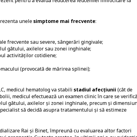
rezent pentru a evalua reducerea leucemiei limfocitare la
 prezenta unele
simptome mai frecvente
:
ale frecvente sau severe, sângerări gingivale;
lul gâtului, axilelor sau zonei inghinale;
l activităților cotidiene;
omacului (provocată de mărirea splinei);
LC, medicul hematolog va stabili
stadiul afecțiunii
(cât de
bolii, medicul efectuează un examen clinic în care se verific
lul gâtului, axilelor și zonei inghinale, precum și dimensiu
 specialist să decidă asupra tratamentului și să estimeze
dializare Rai și Binet, împreună cu evaluarea altor factori