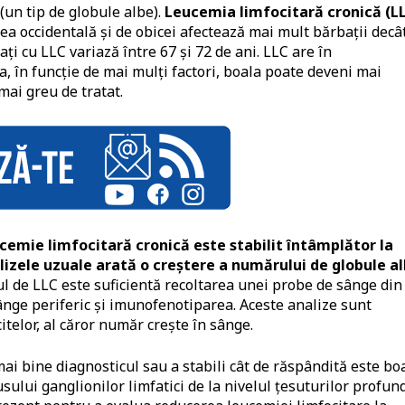
(un tip de globule albe).
Leucemia limfocitară cronică (L
ea occidentală și de obicei afectează mai mult bărbații decâ
ați cu LLC variază între 67 și 72 de ani. LLC are în
ea, în funcţie de mai mulţi factori, boala poate deveni mai
mai greu de tratat.
ucemie limfocitară cronică este stabilit întâmplător la
izele uzuale arată o creștere a numărului de globule a
ul de LLC este suficientă recoltarea unei probe de sânge din
ânge periferic şi imunofenotiparea. Aceste analize sunt
itelor, al căror număr crește în sânge.
ai bine diagnosticul sau a stabili cât de răspândită este boa
sului ganglionilor limfatici de la nivelul țesuturilor profun