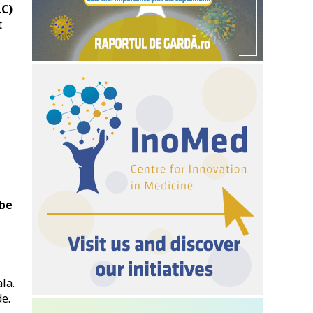
LC)
t
lbe
la.
de.