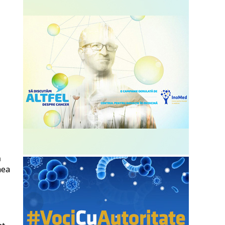
ă
nea