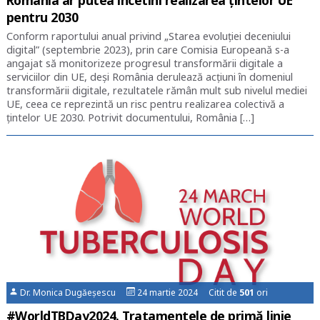
România ar putea încetini realizarea țintelor UE
pentru 2030
Conform raportului anual privind „Starea evoluției deceniului
digital” (septembrie 2023), prin care Comisia Europeană s-a
angajat să monitorizeze progresul transformării digitale a
serviciilor din UE, deși România derulează acțiuni în domeniul
transformării digitale, rezultatele rămân mult sub nivelul mediei
UE, ceea ce reprezintă un risc pentru realizarea colectivă a
țintelor UE 2030. Potrivit documentului, România […]
Dr. Monica Dugăeșescu
24 martie 2024 Citit de
501
ori
#WorldTBDay2024. Tratamentele de primă linie