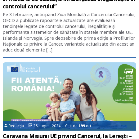
controlul cancerului”
Pe 3 februarie, anticipând Ziua Mondială a Cancerului Cancerului,
OECD a publicate rapoartele actualizate are evaluează
tendințele legate de controlul cancerului, inegalitățile și
performanța sistemelor de sănătate în statele membre ale UE,
Islanda și Norvegia. Spre deosebire de prima ediție a Profilurilor
Naționale cu privire la Cancer, variantele actualizate din acest an
aduc două elemente […]
Redacția
26 august 2024 Citit de
199
ori
Caravana Misiunii UE privind Cancerul, la Lerești –