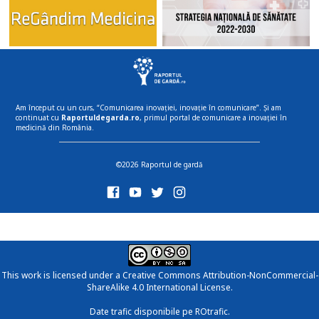
Am început cu un curs, “Comunicarea inovației, inovație în comunicare”. Și am
continuat cu
Raportuldegarda.ro
, primul portal de comunicare a inovației în
medicină din România.
©2026 Raportul de gardă
This work is licensed under a
Creative Commons Attribution-NonCommercial-
ShareAlike 4.0 International License
.
Date trafic disponibile pe ROtrafic.