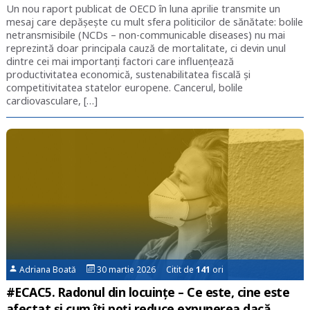
Un nou raport publicat de OECD în luna aprilie transmite un
mesaj care depășește cu mult sfera politicilor de sănătate: bolile
netransmisibile (NCDs – non-communicable diseases) nu mai
reprezintă doar principala cauză de mortalitate, ci devin unul
dintre cei mai importanți factori care influențează
productivitatea economică, sustenabilitatea fiscală și
competitivitatea statelor europene. Cancerul, bolile
cardiovasculare, […]
Adriana Boată
30 martie 2026 Citit de
141
ori
#ECAC5. Radonul din locuințe – Ce este, cine este
afectat și cum îți poți reduce expunerea dacă