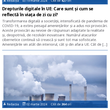
Redacția
19 martie 2024 Citit de
427
ori
Drepturile digitale în UE: Care sunt și cum se
reflectă în viața de zi cu zi?
Transformarea digitală a societății, intensificată de pandemia de
COVID-19, a extins peisajul amenințărilor și a adus noi provocări.
Aceste provocări au nevoie de răspunsuri adaptate la realitate
și, deopotrivă, de rezolvări inovatoare. Numărul atacurilor
cibernetice continuă să crească și sunt tot mai sofisticate.
Amenințările vin atât din interiorul, cât și din afara UE. Cât de […]
Redacția
02 martie 2024 Citit de
364
ori