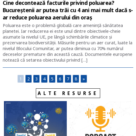
Cine decontează facturile privind poluarea?
Bucureștenii ar putea trăi cu 4 ani mai mult dacă s-
ar reduce poluarea aerului din oraș
Poluarea este o problemă globală care amenință sănătatea
planetei. Iar reducerea ei este unul dintre obiectivele-cheie
asumate la nivelul UE, pe lângă schimbările climatice și
prezervarea biodiversității. Măsurile pentru un aer curat, luate la
nivelul Blocului Comunitar, ar putea diminua cu 70% numărul
deceselor premature din această cauză. Documentele europene
notează că setarea obiectivului privind […]
1
2
3
4
5
6
7
8
»
ALTE RESURSE