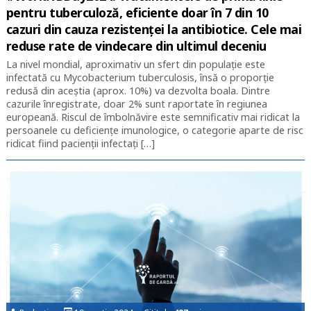
pentru tuberculoză, eficiente doar în 7 din 10
cazuri din cauza rezistenței la antibiotice. Cele mai
reduse rate de vindecare din ultimul deceniu
La nivel mondial, aproximativ un sfert din populaţie este
infectată cu Mycobacterium tuberculosis, însă o proporţie
redusă din aceştia (aprox. 10%) va dezvolta boala. Dintre
cazurile înregistrate, doar 2% sunt raportate în regiunea
europeană. Riscul de îmbolnăvire este semnificativ mai ridicat la
persoanele cu deficienţe imunologice, o categorie aparte de risc
ridicat fiind pacienţii infectaţi […]