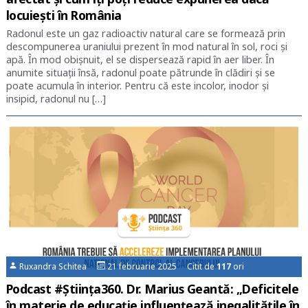
locuiești în România
Radonul este un gaz radioactiv natural care se formează prin
descompunerea uraniului prezent în mod natural în sol, roci și
apă. În mod obișnuit, el se dispersează rapid în aer liber. În
anumite situații însă, radonul poate pătrunde în clădiri și se
poate acumula în interior. Pentru că este incolor, inodor și
insipid, radonul nu […]
Ruxandra Schitea
21 februarie 2025 Citit de
117
ori
Podcast #Știința360. Dr. Marius Geantă: „Deficitele
în materie de educație influențează inegalitățile în