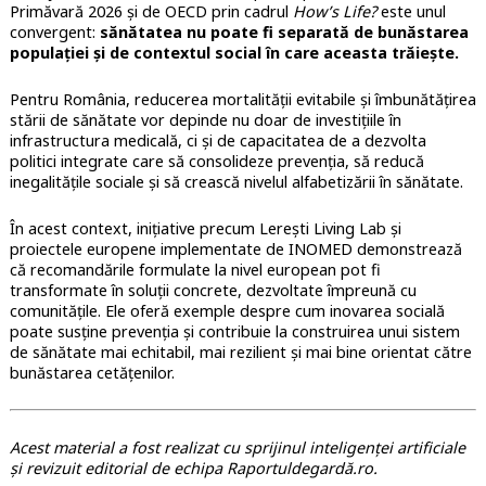
Primăvară 2026 și de OECD prin cadrul
How’s Life?
este unul
convergent:
sănătatea nu poate fi separată de bunăstarea
populației și de contextul social în care aceasta trăiește.
Pentru România, reducerea mortalității evitabile și îmbunătățirea
stării de sănătate vor depinde nu doar de investițiile în
infrastructura medicală, ci și de capacitatea de a dezvolta
politici integrate care să consolideze prevenția, să reducă
inegalitățile sociale și să crească nivelul alfabetizării în sănătate.
În acest context, inițiative precum Lerești Living Lab și
proiectele europene implementate de INOMED demonstrează
că recomandările formulate la nivel european pot fi
transformate în soluții concrete, dezvoltate împreună cu
comunitățile. Ele oferă exemple despre cum inovarea socială
poate susține prevenția și contribuie la construirea unui sistem
de sănătate mai echitabil, mai rezilient și mai bine orientat către
bunăstarea cetățenilor.
Acest material a fost realizat cu sprijinul inteligenței artificiale
și revizuit editorial de echipa Raportuldegardă.ro.