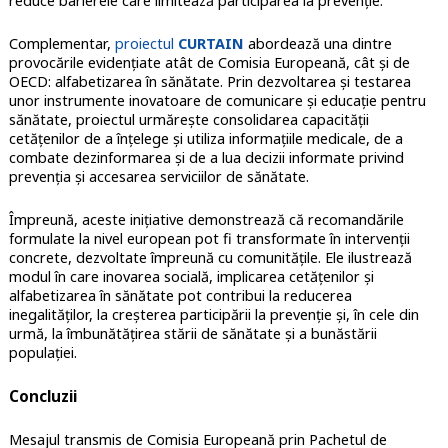
reduce barierele care limitează participarea la prevenție.
Complementar,
proiectul
CURTAIN
abordează una dintre
provocările evidențiate atât de Comisia Europeană, cât și de
OECD: alfabetizarea în sănătate. Prin dezvoltarea și testarea
unor instrumente inovatoare de comunicare și educație pentru
sănătate, proiectul urmărește consolidarea capacității
cetățenilor de a înțelege și utiliza informațiile medicale, de a
combate dezinformarea și de a lua decizii informate privind
prevenția și accesarea serviciilor de sănătate.
Împreună, aceste inițiative demonstrează că recomandările
formulate la nivel european pot fi transformate în intervenții
concrete, dezvoltate împreună cu comunitățile. Ele ilustrează
modul în care inovarea socială, implicarea cetățenilor și
alfabetizarea în sănătate pot contribui la reducerea
inegalităților, la creșterea participării la prevenție și, în cele din
urmă, la îmbunătățirea stării de sănătate și a bunăstării
populației.
Concluzii
Mesajul transmis de Comisia Europeană prin Pachetul de