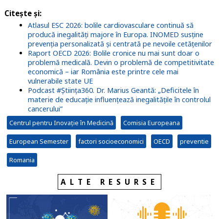
Citește și:
Atlasul ESC 2026: bolile cardiovasculare continuă să
producă inegalități majore în Europa. INOMED susține
prevenția personalizată și centrată pe nevoile cetățenilor
Raport OECD 2026: Bolile cronice nu mai sunt doar o
problemă medicală. Devin o problemă de competitivitate
economică – iar România este printre cele mai
vulnerabile state UE
Podcast #Știința360. Dr. Marius Geantă: „Deficitele în
materie de educație influențează inegalitățile în controlul
cancerului”
Centrul pentru Inovație în Medicină
Comisia Europeana
European Semester
factori socioeconomici
OECD
preventie
Romania
ALTE RESURSE