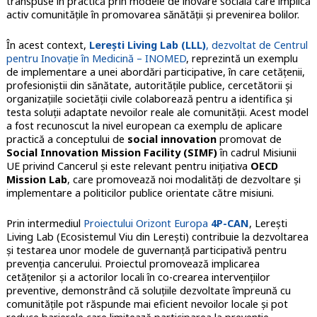
transpuse în practică prin modele de inovare socială care implică
activ comunitățile în promovarea sănătății și prevenirea bolilor.
În acest context,
Lerești Living Lab (LLL)
, dezvoltat de Centrul
pentru Inovație în Medicină – INOMED
, reprezintă un exemplu
de implementare a unei abordări participative, în care cetățenii,
profesioniștii din sănătate, autoritățile publice, cercetătorii și
organizațiile societății civile colaborează pentru a identifica și
testa soluții adaptate nevoilor reale ale comunității. Acest model
a fost recunoscut la nivel european ca exemplu de aplicare
practică a conceptului de
social innovation
promovat de
Social Innovation Mission Facility (SIMF)
în cadrul Misiunii
UE privind Cancerul și este relevant pentru inițiativa
OECD
Mission Lab
, care promovează noi modalități de dezvoltare și
implementare a politicilor publice orientate către misiuni.
Prin intermediul
Proiectului Orizont Europa
4P-CAN
, Lerești
Living Lab (Ecosistemul Viu din Lerești) contribuie la dezvoltarea
și testarea unor modele de guvernanță participativă pentru
prevenția cancerului. Proiectul promovează implicarea
cetățenilor și a actorilor locali în co-crearea intervențiilor
preventive, demonstrând că soluțiile dezvoltate împreună cu
comunitățile pot răspunde mai eficient nevoilor locale și pot