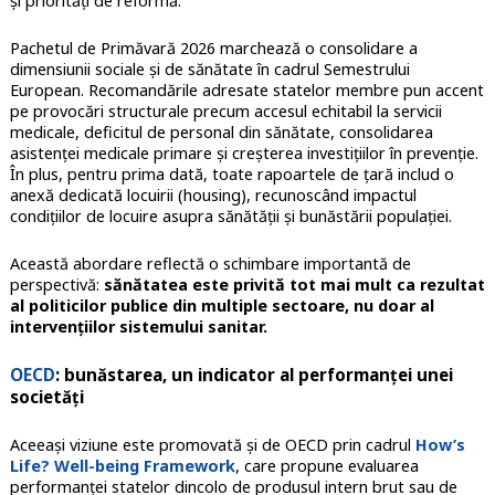
și priorități de reformă.
Pachetul de Primăvară 2026 marchează o consolidare a
dimensiunii sociale și de sănătate în cadrul Semestrului
European. Recomandările adresate statelor membre pun accent
pe provocări structurale precum accesul echitabil la servicii
medicale, deficitul de personal din sănătate, consolidarea
asistenței medicale primare și creșterea investițiilor în prevenție.
În plus, pentru prima dată, toate rapoartele de țară includ o
anexă dedicată locuirii (housing), recunoscând impactul
condițiilor de locuire asupra sănătății și bunăstării populației.
Această abordare reflectă o schimbare importantă de
perspectivă:
sănătatea este privită tot mai mult ca rezultat
al politicilor publice din multiple sectoare, nu doar al
intervențiilor sistemului sanitar.
OECD
: bunăstarea, un indicator al performanței unei
societăți
Aceeași viziune este promovată și de OECD prin cadrul
How’s
Life?
Well-being Framework
, care propune evaluarea
performanței statelor dincolo de produsul intern brut sau de