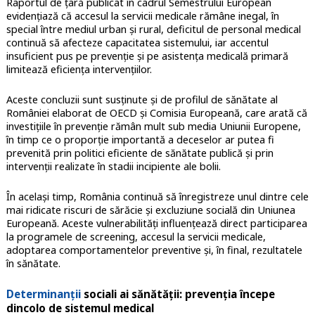
Raportul de țară publicat în cadrul Semestrului European
evidențiază că accesul la servicii medicale rămâne inegal, în
special între mediul urban și rural, deficitul de personal medical
continuă să afecteze capacitatea sistemului, iar accentul
insuficient pus pe prevenție și pe asistența medicală primară
limitează eficiența intervențiilor.
Aceste concluzii sunt susținute și de profilul de sănătate al
României elaborat de OECD și Comisia Europeană, care arată că
investițiile în prevenție rămân mult sub media Uniunii Europene,
în timp ce o proporție importantă a deceselor ar putea fi
prevenită prin politici eficiente de sănătate publică și prin
intervenții realizate în stadii incipiente ale bolii.
În același timp, România continuă să înregistreze unul dintre cele
mai ridicate riscuri de sărăcie și excluziune socială din Uniunea
Europeană. Aceste vulnerabilități influențează direct participarea
la programele de screening, accesul la servicii medicale,
adoptarea comportamentelor preventive și, în final, rezultatele
în sănătate.
Determinanții
sociali ai sănătății: prevenția începe
dincolo de sistemul medical