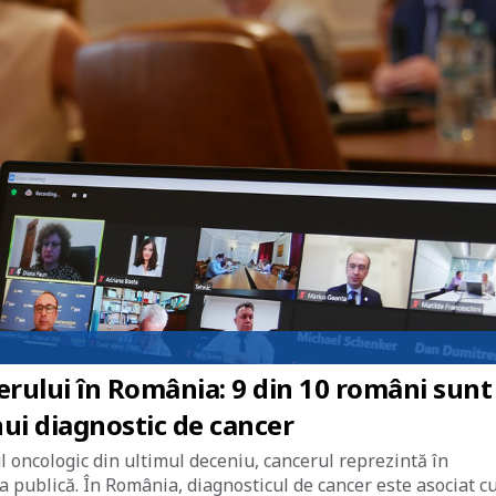
rului în România: 9 din 10 români sunt
nui diagnostic de cancer
 oncologic din ultimul deceniu, cancerul reprezintă în
publică. În România, diagnosticul de cancer este asociat cu