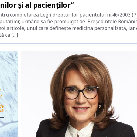
ilor și al pacienților”
entru completarea Legii drepturilor pacientului nr.46/2003 (P
eputaților, urmând să fie promulgat de Preşedintele Românie
i articole, unul care definește medicina personalizată, iar 
ă ca […]