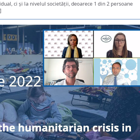
ual, ci și la nivelul societății, deoarece 1 din 2 persoane
]