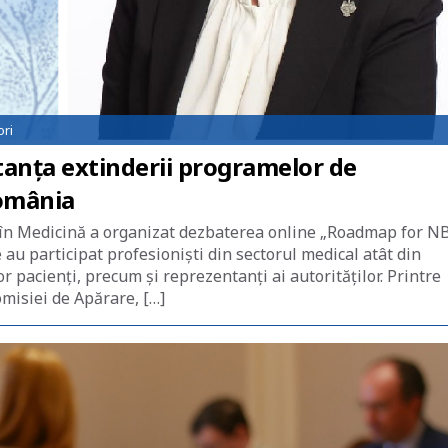
ori
tanța extinderii programelor de
România
 în Medicină a organizat dezbaterea online „Roadmap for N
u participat profesioniști din sectorul medical atât din
r pacienți, precum și reprezentanți ai autorităților. Printre
omisiei de Apărare, […]