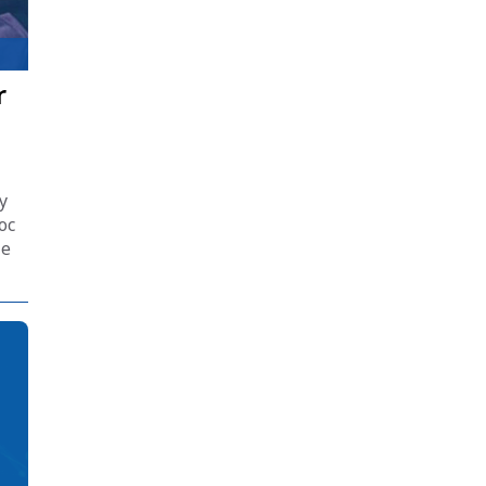
r
y
oc
le