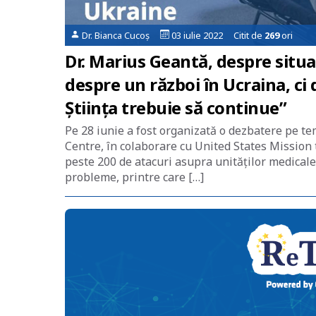
Dr. Bianca Cucoș
03 iulie 2022 Citit de
269
ori
Dr. Marius Geantă, despre situa
despre un război în Ucraina, ci 
Știința trebuie să continue”
Pe 28 iunie a fost organizată o dezbatere pe te
Centre, în colaborare cu United States Mission 
peste 200 de atacuri asupra unităților medicale
probleme, printre care […]