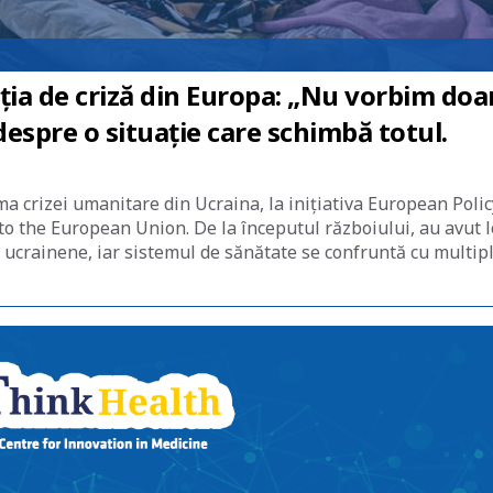
ția de criză din Europa: „Nu vorbim doa
despre o situație care schimbă totul.
ma crizei umanitare din Ucraina, la inițiativa European Polic
to the European Union. De la începutul războiului, au avut l
 ucrainene, iar sistemul de sănătate se confruntă cu multip