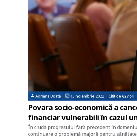
Adriana Boată
13 noiembrie 2022 Citit de
627
ori
Povara socio-economică a cance
financiar vulnerabili în cazul u
În ciuda progresului fără precedent în domeniul
continuare o problemă majoră pentru sănătatea 