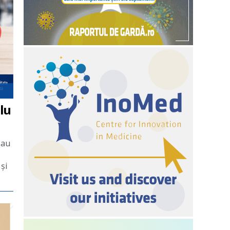
lu
sau
 și