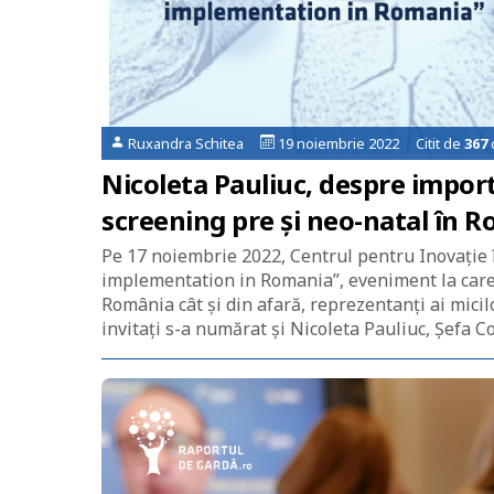
Ruxandra Schitea
19 noiembrie 2022 Citit de
367
Nicoleta Pauliuc, despre impor
screening pre și neo-natal în 
Pe 17 noiembrie 2022, Centrul pentru Inovație
implementation in Romania”, eveniment la care a
România cât și din afară, reprezentanți ai micilo
invitați s-a numărat și Nicoleta Pauliuc, Şefa C