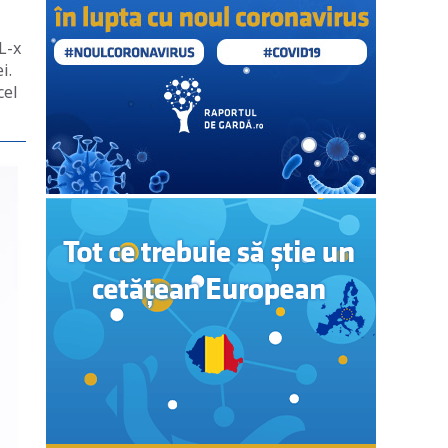
L-x
i.
cel