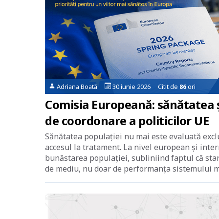
Adriana Boată
30 iunie 2026 Citit de
86
ori
Comisia Europeană: sănătatea și
de coordonare a politicilor UE
Sănătatea populației nu mai este evaluată exclu
accesul la tratament. La nivel european și inte
bunăstarea populației, subliniind faptul că star
de mediu, nu doar de performanța sistemului me