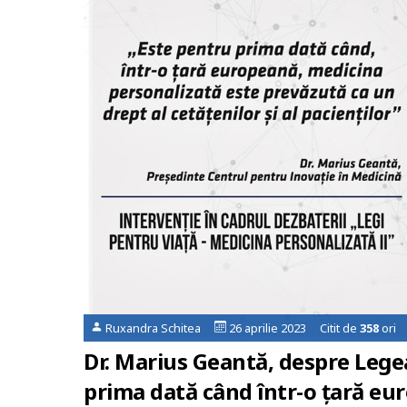
Ruxandra Schitea
26 aprilie 2023 Citit de
358
ori
Dr. Marius Geantă, despre Lege
prima dată când într-o țară eu