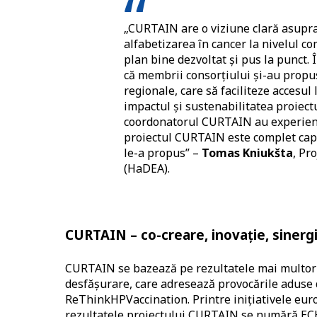
„CURTAIN are o viziune clară asupra
alfabetizarea în cancer la nivelul co
plan bine dezvoltat și pus la punct. Î
că membrii consorțiului și-au propus 
regionale, care să faciliteze accesul 
impactul și sustenabilitatea proiectu
coordonatorul CURTAIN au experienț
proiectul CURTAIN este complet capab
le-a propus” –
Tomas Kniukšta
, Pr
(HaDEA).
CURTAIN – co-creare, inovație, sinergi
CURTAIN se bazează pe rezultatele mai multor in
desfășurare, care adresează provocările aduse 
ReThinkHPVaccination. Printre inițiativele europ
rezultatele proiectului CURTAIN se numără ECH