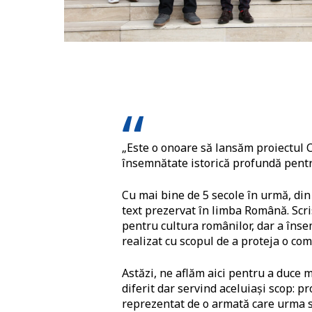
„Este o onoare să lansăm proiectul C
însemnătate istorică profundă pent
Cu mai bine de 5 secole în urmă, di
text prezervat în limba Română. Scr
pentru cultura românilor, dar a înse
realizat cu scopul de a proteja o co
Astăzi, ne aflăm aici pentru a duce 
diferit dar servind aceluiași scop: p
reprezentat de o armată care urma s