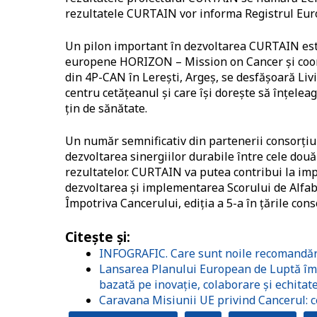
rezultatele CURTAIN vor informa Registrul Euro
Un pilon important în dezvoltarea CURTAIN este
europene HORIZON – Mission on Cancer și coord
din 4P-CAN în Lerești, Argeș, se desfășoară Liv
centru cetățeanul și care își dorește să înțelea
țin de sănătate.
Un număr semnificativ din partenerii consorțiu
dezvoltarea sinergiilor durabile între cele două 
rezultatelor. CURTAIN va putea contribui la imp
dezvoltarea și implementarea Scorului de Alfa
Împotriva Cancerului, ediția a 5-a în țările conso
Citește și:
INFOGRAFIC. Care sunt noile recomandări
Lansarea Planului European de Luptă împ
bazată pe inovație, colaborare și echitat
Caravana Misiunii UE privind Cancerul: c