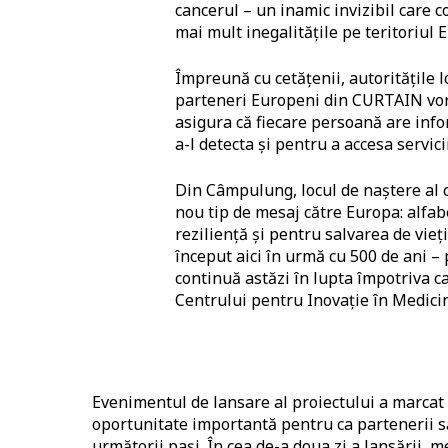
cancerul – un inamic invizibil care 
mai mult inegalitățile pe teritoriul 
Împreună cu cetățenii, autoritățile l
parteneri Europeni din CURTAIN vor 
asigura că fiecare persoană are info
a-l detecta și pentru a accesa servicii
Din Câmpulung, locul de naștere al 
nou tip de mesaj către Europa: alfab
reziliență și pentru salvarea de vie
început aici în urmă cu 500 de ani –
continuă astăzi în lupta împotriva c
Centrului pentru Inovație în Medici
Evenimentul de lansare al proiectului a marcat 
oportunitate importantă pentru ca partenerii să
următorii pași. În cea de-a doua zi a lansării,