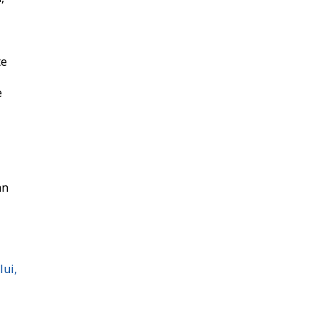
te
e
an
lui,