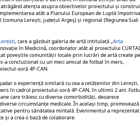
e, atrăgând atenția asupra obiectivelor proiectului și constru
în implementarea atât a Planului European de Luptă împotriv
cal (comuna Lerești, județul Argeș) și regional (Regiunea Sud-
Lerești
, care a găzduit galeria de artă intitulată „
Arta
 Inovație în Medicină, coordonator atât al proiectului CURTA
tat poveștile comunității locale prin lucrări de artă create p
a s-a concluzionat cu un meci amical de fotbal în mers,
roiectul-soră 4P-CAN.
dar o experiență similară cu cea a cetățenilor din Lerești,
mers în cadrul proiectului-soră 4P-CAN, în ultimii 2 ani. Fotb
ne care trăiesc cu diverse comorbidități, deoarece
n diverse circumstanțe medicale. În același timp, promovează
icative pentru sănătatea mintală. Evenimentul a reprezentat
 și a crea o bază de colaborare.