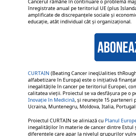
Cancerul rămâne în continuare o problemă major
înregistrate anual pe teritoriul UE (plus Island
amplificate de discrepanțele sociale și economice
educație, atât individual cât și organizațional.
CURTAIN
(Beating Cancer ineqUalities thRough 
alfabetizare în Europa) este o inițiativă finan
inegalitățile în cancer pe teritoriul Europei, c
calitatea vieții. Proiectul se va desfășura pe o 
Inovație în Medicină
, și reunește 15 parteneri 
Ucraina, Muntenegru, Moldova, Italia, Portugalia
Proiectul CURTAIN se aliniază cu
Planul Europ
inegalităților în materie de cancer dintre Estul
diferențele care apar la nivelul grupurilor vuln