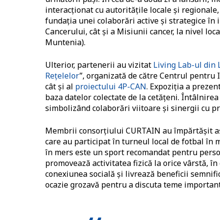
interacționat cu autoritățile locale și regional
fundația unei colaborări active și strategice 
Cancerului, cât și a Misiunii cancer, la nivel lo
Muntenia).
Ulterior, partenerii au vizitat
Living Lab-ul din 
Rețelelor
”, organizată de către Centrul pentru
cât și al
proiectului 4P-CAN
. Expoziția a prezen
baza datelor colectate de la cetățeni. Întâlnire
simbolizând colaborări viitoare și sinergii cu p
Membrii consorțiului CURTAIN au împărtășit așa
care au participat în turneul local de fotbal în 
în mers este un sport recomandat pentru persoa
promovează activitatea fizică la orice vârstă, î
conexiunea socială și livrează beneficii semnif
ocazie grozavă pentru a discuta teme importante