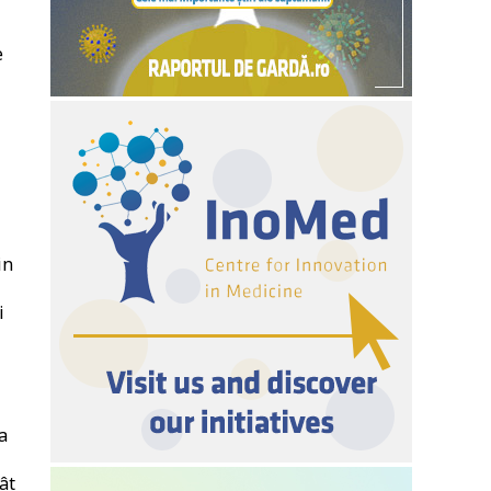
e
in
i
a
ât