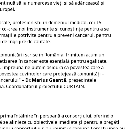
continuă să ia numeroase vieți și să adâncească și
Europei.
ocale, profesioniștii în domeniul medical, cei 15
co-crea noi instrumente și cunoștințe pentru a se
rmațiile potrivite pentru a preveni cancerul, pentru
 de îngrijire de calitate.
comunicării scrise în România, trimitem acum un
etizarea în cancer este esențială pentru egalitate,
ți. Împreună ne putem asigura că povestea care a
 povestea cuvintelor care protejează comunități –
ancerului” –
Dr. Marius Geantă
, președintele
nă, Coordonatorul proiectului CURTAIN.
prima întâlnire în persoană a consorțiului, oferind o
 se alinieze cu obiectivele imediate și pentru a pregăti
 membrii consorțiului s-au reunit în comuna Lerești unde au