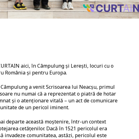
URTAIN aici, în Câmpulung și Lerești, locuri cu o
ru România și pentru Europa.
n Câmpulung a venit Scrisoarea lui Neacșu, primul
isoare nu numai că a reprezentat o piatră de hotar
mnat și o atenționare vitală – un act de comunicare
munitate de un pericol iminent.
mai departe această moștenire, într-un context
rotejarea cetățenilor. Dacă în 1521 pericolul era
ă invadeze comunitatea, astăzi, pericolul este