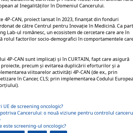
pean al Inegalităților în Domeniul Cancerului.
 4P-CAN, proiect lansat în 2023, finanțat din fonduri
onat de către Centrul pentru Inovație în Medicină. Ca par
ing Lab-ul românesc, un ecosistem de cercetare care are în
gă rolul factorilor socio-demografici în comportamentele car
lui 4P-CAN sunt implicați și în CURTAIN, fapt care asigură
proiecte, precum și evitarea duplicării eforturilor și a
lementarea viitoarelor activități 4P-CAN (de ex., prin
betizare în Cancer, CLS; prin implementarea Codului Europe
rțiului).
 UE de screening oncologic?
otriva Cancerului: o nouă viziune pentru controlul canceru
e
e este screening-ul oncologic?