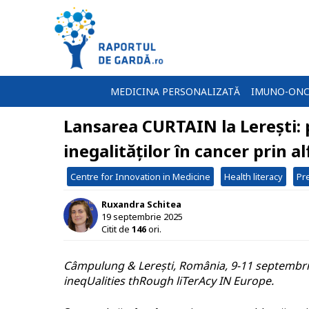
MEDICINA PERSONALIZATĂ
IMUNO-ONC
Lansarea CURTAIN la Lerești: 
inegalităților în cancer prin a
Centre for Innovation in Medicine
Health literacy
Pr
Ruxandra Schitea
19 septembrie 2025
Citit de
146
ori.
Câmpulung & Lerești, România, 9-11 septembrie
ineqUalities thRough liTerAcy IN Europe.