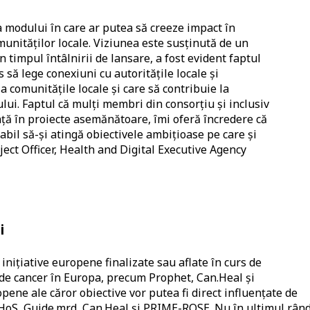
 modului în care ar putea să creeze impact în
munităților locale. Viziunea este susținută de un
n timpul întâlnirii de lansare, a fost evident faptul
să lege conexiuni cu autoritățile locale și
la comunitățile locale și care să contribuie la
lui. Faptul că mulți membri din consorțiu și inclusiv
ă în proiecte asemănătoare, îmi oferă încredere că
il să-și atingă obiectivele ambițioase pe care și
oject Officer, Health and Digital Executive Agency
i
ițiative europene finalizate sau aflate în curs de
de cancer în Europa, precum Prophet, Can.Heal și
ene ale căror obiective vor putea fi direct influențate de
oS, Guide.mrd, Can.Heal și PRIME-ROSE. Nu în ultimul rând