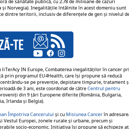
ă de sănătate publică, cu 2.78 de milioane de cazuri
a și Norvegia). Inegalitățile întâlnite în acest domeniu sunt
 dintre teritorii, inclusiv de diferențele de gen și nivelul d
liTerAcy IN Europe, Combaterea inegalităților în cancer pr
țată prin programul EU4Health, care își propune să reducă
oncentrându-se pe prevenție, depistare timpurie, tratament ș
perioadă de 3 ani, este coordonat de către
Centrul pentru
proveniți din 9 țări Europene diferite (România, Bulgaria,
, Irlanda și Belgia).
ean Împotriva Cancerului
și cu
Misiunea Cancer
în adresare
 și Vestul Europei, zonele rurale și urbane, precum și
erabile socio-economic. Inițiativa își propune să echipeze at