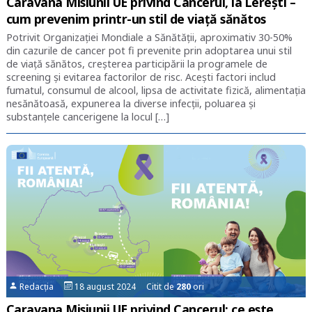
Caravana Misiunii UE privind Cancerul, la Lerești –
cum prevenim printr-un stil de viață sănătos
Potrivit Organizației Mondiale a Sănătății, aproximativ 30-50%
din cazurile de cancer pot fi prevenite prin adoptarea unui stil
de viață sănătos, creșterea participării la programele de
screening și evitarea factorilor de risc. Acești factori includ
fumatul, consumul de alcool, lipsa de activitate fizică, alimentația
nesănătoasă, expunerea la diverse infecții, poluarea și
substanțele cancerigene la locul […]
Redacția
18 august 2024 Citit de
280
ori
Caravana Misiunii UE privind Cancerul: ce este