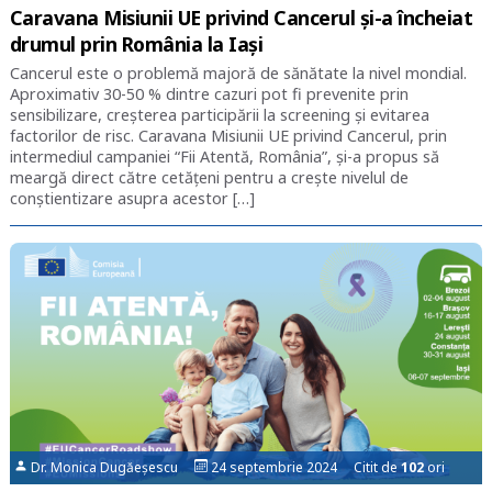
Caravana Misiunii UE privind Cancerul şi-a încheiat
drumul prin România la Iaşi
Cancerul este o problemă majoră de sănătate la nivel mondial.
Aproximativ 30-50 % dintre cazuri pot fi prevenite prin
sensibilizare, creșterea participării la screening și evitarea
factorilor de risc. Caravana Misiunii UE privind Cancerul, prin
intermediul campaniei “Fii Atentă, România”, şi-a propus să
meargă direct către cetăţeni pentru a creşte nivelul de
conştientizare asupra acestor […]
Dr. Monica Dugăeșescu
24 septembrie 2024 Citit de
102
ori