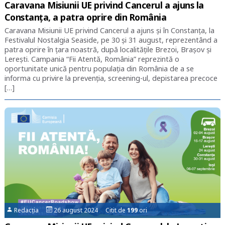
Caravana Misiunii UE privind Cancerul a ajuns la
Constanţa, a patra oprire din România
Caravana Misiunii UE privind Cancerul a ajuns şi în Constanţa, la
Festivalul Nostalgia Seaside, pe 30 şi 31 august, reprezentând a
patra oprire în ţara noastră, după localităţile Brezoi, Braşov şi
Lereşti. Campania “Fii Atentă, România” reprezintă o
oportunitate unică pentru populaţia din România de a se
informa cu privire la prevenția, screening-ul, depistarea precoce
[…]
Redacția
26 august 2024 Citit de
199
ori