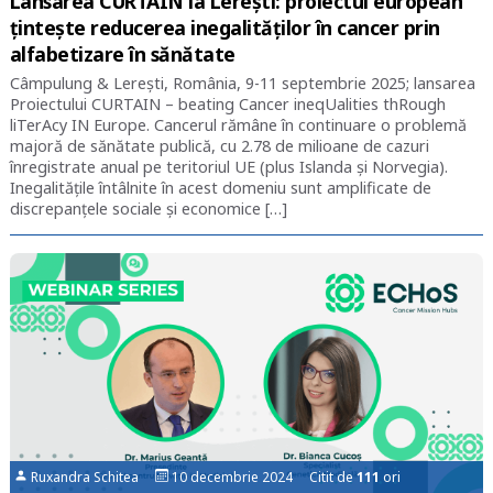
Lansarea CURTAIN la Lerești: proiectul european
țintește reducerea inegalităților în cancer prin
alfabetizare în sănătate
Câmpulung & Lerești, România, 9-11 septembrie 2025; lansarea
Proiectului CURTAIN – beating Cancer ineqUalities thRough
liTerAcy IN Europe. Cancerul rămâne în continuare o problemă
majoră de sănătate publică, cu 2.78 de milioane de cazuri
înregistrate anual pe teritoriul UE (plus Islanda și Norvegia).
Inegalitățile întâlnite în acest domeniu sunt amplificate de
discrepanțele sociale și economice […]
Ruxandra Schitea
10 decembrie 2024 Citit de
111
ori