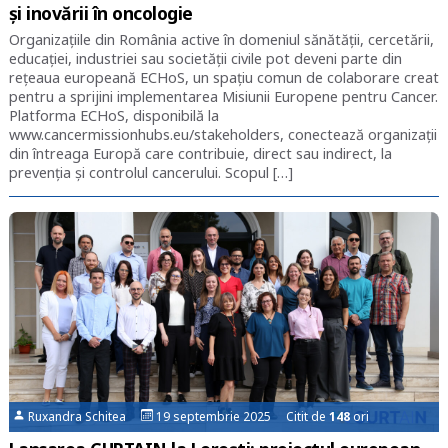
și inovării în oncologie
Organizațiile din România active în domeniul sănătății, cercetării,
educației, industriei sau societății civile pot deveni parte din
rețeaua europeană ECHoS, un spațiu comun de colaborare creat
pentru a sprijini implementarea Misiunii Europene pentru Cancer.
Platforma ECHoS, disponibilă la
www.cancermissionhubs.eu/stakeholders, conectează organizații
din întreaga Europă care contribuie, direct sau indirect, la
prevenția și controlul cancerului. Scopul […]
Ruxandra Schitea
19 septembrie 2025 Citit de
148
ori