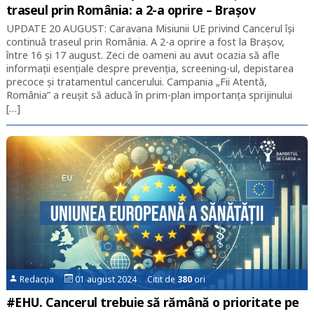
traseul prin România: a 2-a oprire – Brașov
UPDATE 20 AUGUST: Caravana Misiunii UE privind Cancerul își
continuă traseul prin România. A 2-a oprire a fost la Brașov,
între 16 și 17 august. Zeci de oameni au avut ocazia să afle
informații esențiale despre prevenția, screening-ul, depistarea
precoce și tratamentul cancerului. Campania „Fii Atentă,
România” a reușit să aducă în prim-plan importanța sprijinului
[…]
Redacția
01 august 2024 Citit de
380
ori
#EHU. Cancerul trebuie să rămână o prioritate pe