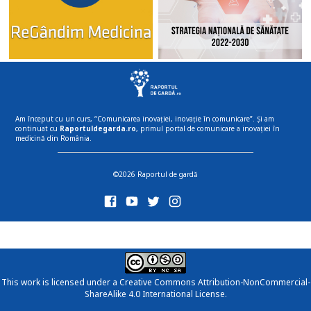
Am început cu un curs, “Comunicarea inovației, inovație în comunicare”. Și am
continuat cu
Raportuldegarda.ro
, primul portal de comunicare a inovației în
medicină din România.
©2026 Raportul de gardă
This work is licensed under a
Creative Commons Attribution-NonCommercial-
ShareAlike 4.0 International License
.