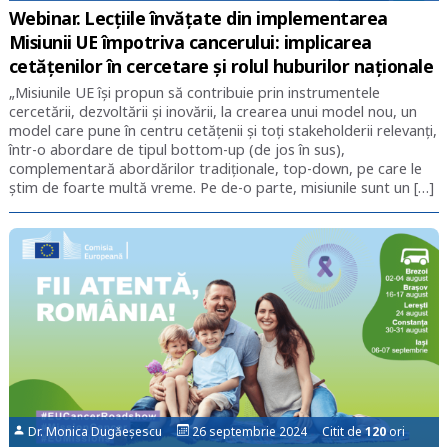
Webinar. Lecțiile învățate din implementarea
Misiunii UE împotriva cancerului: implicarea
cetățenilor în cercetare și rolul huburilor naționale
„Misiunile UE își propun să contribuie prin instrumentele
cercetării, dezvoltării și inovării, la crearea unui model nou, un
model care pune în centru cetățenii și toți stakeholderii relevanți,
într-o abordare de tipul bottom-up (de jos în sus),
complementară abordărilor tradiționale, top-down, pe care le
știm de foarte multă vreme. Pe de-o parte, misiunile sunt un […]
Dr. Monica Dugăeșescu
26 septembrie 2024 Citit de
120
ori