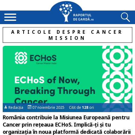
ARTICOLE DESPRE CANCER
MISSION
Redacția
07 noiembrie 2025 Citit de
128
ori
România contribuie la Misiunea Europeană pentru
Cancer prin rețeaua ECHoS. Implică-ți și tu
organizația în noua platformă dedicată colaborării