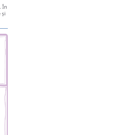
. În
 și