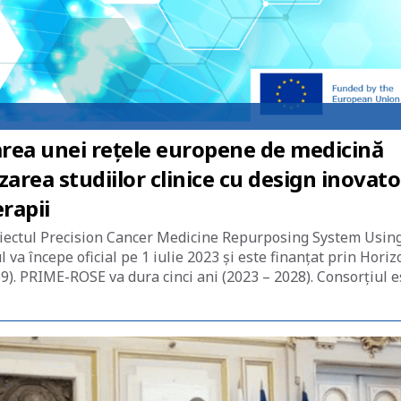
area unei rețele europene de medicină
izarea studiilor clinice cu design inovato
rapii
roiectul Precision Cancer Medicine Repurposing System Usin
 va începe oficial pe 1 iulie 2023 și este finanțat prin Horiz
). PRIME-ROSE va dura cinci ani (2023 – 2028). Consorțiul e