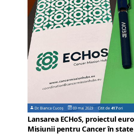
Dr. Bianca Cucoș
03 mai 2023 Citit de
417
ori
Lansarea ECHoS, proiectul eur
Misiunii pentru Cancer în stat