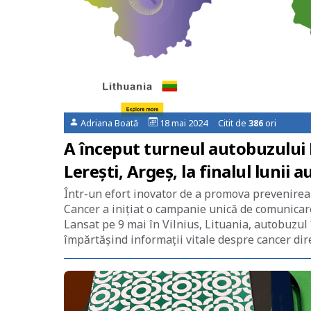
Adriana Boată
18 mai 2024 Citit de
386
ori
A început turneul autobuzului 
Lerești, Argeș, la finalul lunii 
Într-un efort inovator de a promova prevenirea
Cancer a inițiat o campanie unică de comunicar
Lansat pe 9 mai în Vilnius, Lituania, autobuzul
împărtășind informații vitale despre cancer dire