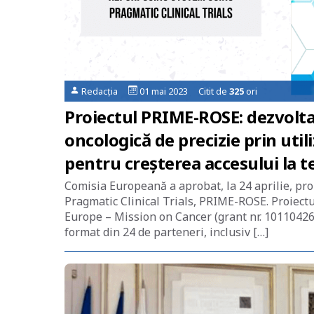
Redacția
01 mai 2023 Citit de
325
ori
Proiectul PRIME-ROSE: dezvolt
oncologică de precizie prin util
pentru creșterea accesului la te
Comisia Europeană a aprobat, la 24 aprilie, p
Pragmatic Clinical Trials, PRIME-ROSE. Proiectul
Europe – Mission on Cancer (grant nr. 101104269
format din 24 de parteneri, inclusiv […]