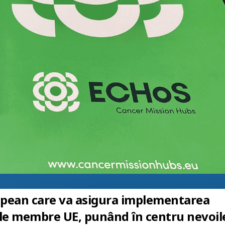
opean care va asigura implementarea
ele membre UE, punând în centru nevoil