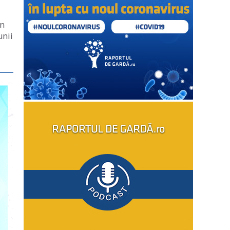
on
unii