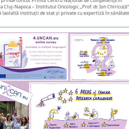
prinde contur. Primul Centru Național de Competență în
Cluj-Napoca – Institutul Oncologic ,,Prof. dr. Ion Chiricuţă”
aolaltă instituții de stat și private cu expertiză în sănătate