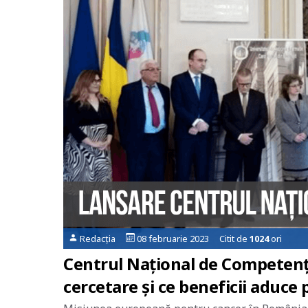
Redacția
08 februarie 2023 Citit de
1024
ori
Centrul Național de Competență
cercetare și ce beneficii aduce