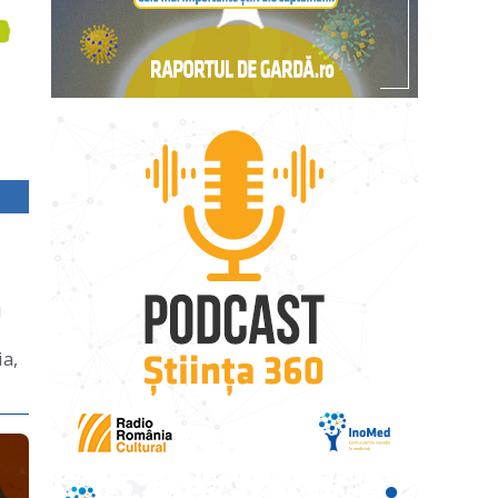
u
ia,