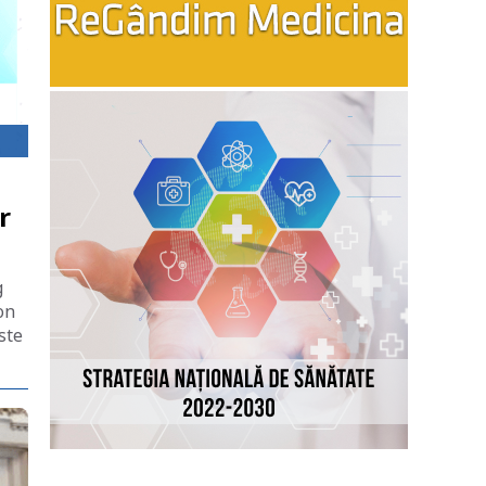
r
g
on
ste