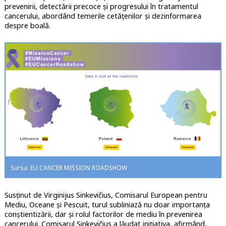
prevenirii, detectării precoce și progresului în tratamentul
cancerului, abordând temerile cetățenilor și dezinformarea
despre boală.
Sursa: EU CANCER MISSION ROADSHOW
Susținut de Virginijus Sinkevičius, Comisarul European pentru
Mediu, Oceane și Pescuit, turul subliniază nu doar importanța
conștientizării, dar și rolul factorilor de mediu în prevenirea
cancerului. Comisarul Sinkevičius a lăudat inițiativa, afirmând,