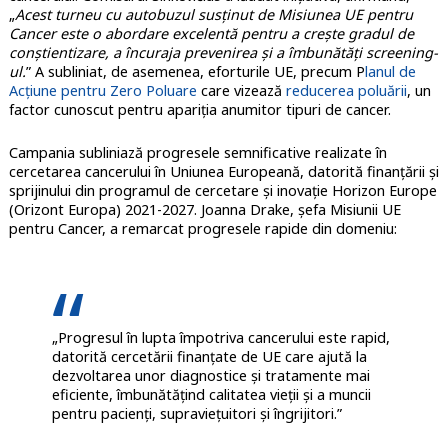
„
Acest turneu cu autobuzul susținut de Misiunea UE pentru
Cancer este o abordare excelentă pentru a crește gradul de
conștientizare, a încuraja prevenirea și a îmbunătăți screening-
ul.
” A subliniat, de asemenea, eforturile UE, precum P
lanul de
Acțiune pentru Zero Poluare
care vizează
reducerea poluării
, un
factor cunoscut pentru apariția anumitor tipuri de cancer.
Campania subliniază progresele semnificative realizate în
cercetarea cancerului în Uniunea Europeană, datorită finanțării și
sprijinului din programul de cercetare și inovație Horizon Europe
(Orizont Europa) 2021-2027. Joanna Drake, șefa Misiunii UE
pentru Cancer, a remarcat progresele rapide din domeniu:
„Progresul în lupta împotriva cancerului este rapid,
datorită cercetării finanțate de UE care ajută la
dezvoltarea unor diagnostice și tratamente mai
eficiente, îmbunătățind calitatea vieții și a muncii
pentru pacienți, supraviețuitori și îngrijitori.”