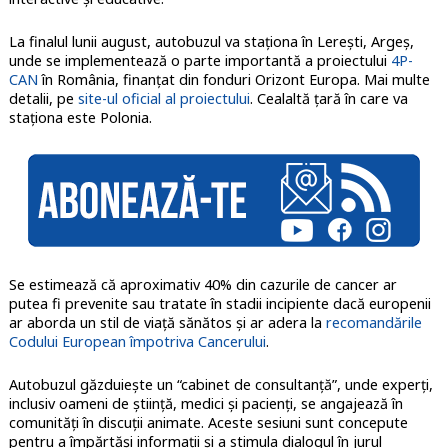
La finalul lunii august, autobuzul va staționa în Lerești, Argeș,
unde se implementează o parte importantă a proiectului
4P-
CAN
în România, finanțat din fonduri Orizont Europa. Mai multe
detalii, pe
site-ul oficial al proiectului
. Cealaltă țară în care va
staționa este Polonia.
Se estimează că aproximativ 40% din cazurile de cancer ar
putea fi prevenite sau tratate în stadii incipiente dacă europenii
ar aborda un stil de viață sănătos și ar adera la
recomandările
Codului European împotriva Cancerului
.
Autobuzul găzduiește un “cabinet de consultanță”, unde experți,
inclusiv oameni de știință, medici și pacienți, se angajează în
comunități în discuții animate. Aceste sesiuni sunt concepute
pentru a împărtăși informații și a stimula dialogul în jurul