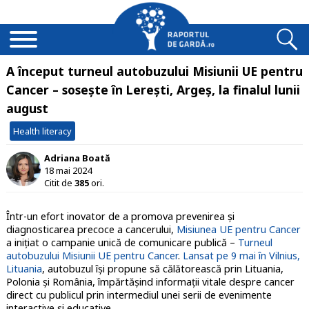
A început turneul autobuzului Misiunii UE pentru
Cancer – sosește în Lerești, Argeș, la finalul lunii
august
Health literacy
Adriana Boată
18 mai 2024
Citit de
385
ori.
Într-un efort inovator de a promova prevenirea și
diagnosticarea precoce a cancerului,
Misiunea UE pentru Cancer
a inițiat o campanie unică de comunicare publică –
Turneul
autobuzului Misiunii UE pentru Cancer
.
Lansat pe 9 mai în Vilnius,
Lituania
, autobuzul își propune să călătorească prin Lituania,
Polonia și România, împărtășind informații vitale despre cancer
direct cu publicul prin intermediul unei serii de evenimente
interactive și educative.