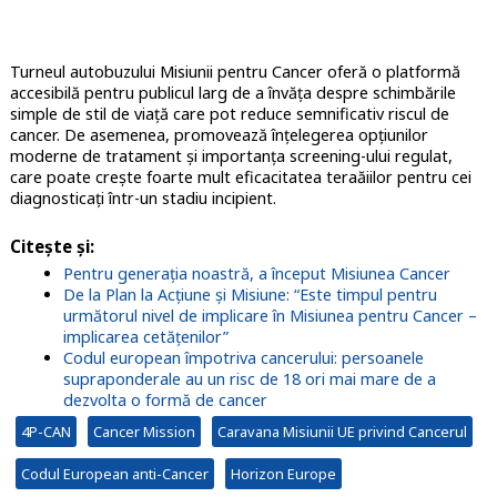
Turneul autobuzului Misiunii pentru Cancer oferă o platformă
accesibilă pentru publicul larg de a învăța despre schimbările
simple de stil de viață care pot reduce semnificativ riscul de
cancer. De asemenea, promovează înțelegerea opțiunilor
moderne de tratament și importanța screening-ului regulat,
care poate crește foarte mult eficacitatea teraăiilor pentru cei
diagnosticați într-un stadiu incipient.
Citește și:
Pentru generația noastră, a început Misiunea Cancer
De la Plan la Acțiune și Misiune: “Este timpul pentru
următorul nivel de implicare în Misiunea pentru Cancer –
implicarea cetățenilor”
Codul european împotriva cancerului: persoanele
supraponderale au un risc de 18 ori mai mare de a
dezvolta o formă de cancer
4P-CAN
Cancer Mission
Caravana Misiunii UE privind Cancerul
Codul European anti-Cancer
Horizon Europe