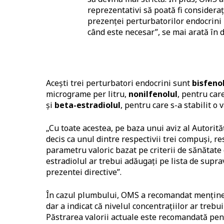
reprezentativi să poată fi consideraț
prezenței perturbatorilor endocrini re
când este necesar”, se mai arată în
Acești trei perturbatori endocrini sunt
bisfeno
micrograme per litru,
nonilfenolul
, pentru car
și
beta-estradiolul
, pentru care s-a stabilit o
„Cu toate acestea, pe baza unui aviz al Autorit
decis ca unul dintre respectivii trei compuși, re
parametru valoric bazat pe criterii de sănătate 
estradiolul ar trebui adăugați pe lista de supr
prezentei directive”.
În cazul plumbului, OMS a recomandat menținer
dar a indicat că nivelul concentrațiilor ar trebui
Păstrarea valorii actuale este recomandată pentr