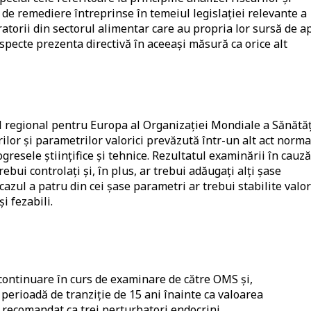
 de remediere întreprinse în temeiul legislației relevante a
torii din sectorul alimentar care au propria lor sursă de a
especte prezenta directivă în aceeași măsură ca orice alt
ul regional pentru Europa al Organizației Mondiale a Sănătăț
ilor și parametrilor valorici prevăzută într-un alt act norma
gresele științifice și tehnice. Rezultatul examinării în cauză
rebui controlați și, în plus, ar trebui adăugați alți șase
azul a patru din cei șase parametri ar trebui stabilite valor
i fezabili.
 continuare în curs de examinare de către OMS și,
 perioadă de tranziție de 15 ani înainte ca valoarea
a recomandat ca trei perturbatori endocrini