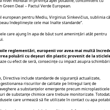
a nivel mondial în privința apei potabile, concomitent cu
an Green Deal – Pactul Verde European.
ul european pentru Mediu, Virginius Sinkevičius, sublinia c
beau îndeplinește cele mai înalte standarde”.
cele care ajung în apa de băut sunt amenințări atât pentru
i.
 noile reglementări, europenii vor avea mai multă încred
erea poluării cu deșeuri din plastic provenit de la sticlel
gaze cu efect de seră, consecințe cu impact asupra schimbări
e, Directiva include standarde de siguranță actualizate,
gestionarea riscurilor de calitate pe întregul lanț de
praveghere a substanțelor emergente precum microplasticele
puri de substanțe chimice care trebuie monitorizate. Totodat
usele care urmează să fie utilizate în contact cu apa potabi