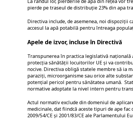
La rândul lor, pierderile de apă din rețea vor t
pierde pe traseul de distribuție 23% din apa tra
Directiva include, de asemenea, noi dispoziții
accesul la apă potabilă pentru întreaga populaț
Apele de izvor, incluse în Directivă
Transpunerea în practica legislativă națională 
protecția sănătății locuitorilor UE și va contri
nocive. Directiva obligă statele membre să ia 
paraziți, microorganisme sau orice alte substan
potențial pericol pentru sănătatea umană. Sta
normative adoptate la nivel intern pentru trans
Actul normativ exclude din domeniul de aplicar
medicinale, dat fiindcă aceste tipuri de ape fac
2009/54/CE și 2001/83/CE ale Parlamentului Eur