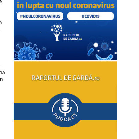
e
ă
.
e
ină
un