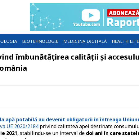
OLOGIA
BIOTEHNOLOGIE
MEDICINA DIGITALĂ
HEALTH LIT
ind îmbunătățirea calității și accesulu
 România
 la apă potabilă au devenit obligatorii în întreaga Uniun
iva UE
2020/2184
privind calitatea apei destinate consumulu
ie 2021
, stabilindu-se un interval de
doi ani în care statel