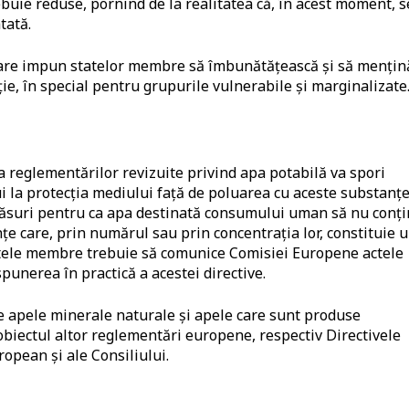
rebuie reduse, pornind de la realitatea că, în acest moment, s
tată.
 care impun statelor membre să îmbunătățească și să mențin
ie, în special pentru grupurile vulnerabile și marginalizate
a reglementărilor revizuite privind apa potabilă va spori
bui la protecția mediului față de poluarea cu aceste substanț
măsuri pentru ca apa destinată consumului uman să nu conț
țe care, prin numărul sau prin concentrația lor, constituie 
tele membre trebuie să comunice Comisiei Europene actele
punerea în practică a acestei directive.
e apele minerale naturale și apele care sunt produse
 obiectul altor reglementări europene, respectiv Directivele
opean și ale Consiliului.