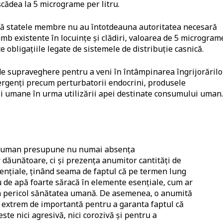
scădea la 5 micrograme per litru.
 că statele membre nu au întotdeauna autoritatea necesară
b existente în locuințe și clădiri, valoarea de 5 microgram
e obligațiile legate de sistemele de distribuție casnică.
de supraveghere pentru a veni în întâmpinarea îngrijorărilo
mergenți precum perturbatorii endocrini, produsele
ii umane în urma utilizării apei destinate consumului uman.
i uman presupune nu numai absența
dăunătoare, ci și prezența anumitor cantități de
ențiale, ținând seama de faptul că pe termen lung
de apă foarte săracă în elemente esențiale, cum ar
 în pericol sănătatea umană. De asemenea, o anumită
e extrem de importantă pentru a garanta faptul că
e nici agresivă, nici corozivă și pentru a