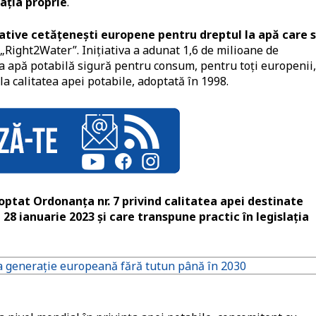
lația proprie
.
iative cetățenești europene pentru dreptul la apă care s
 „Right2Water”. Inițiativa a adunat 1,6 de milioane de
la apă potabilă sigură pentru consum, pentru toți europenii,
la calitatea apei potabile, adoptată în 1998.
optat Ordonanța nr. 7 privind calitatea apei destinate
28 ianuarie 2023 și care transpune practic în legislația
a generație europeană fără tutun până în 2030