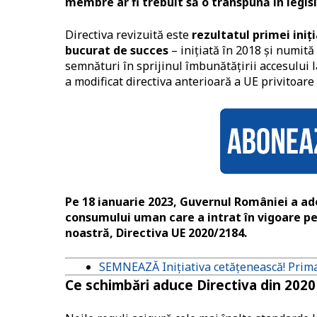
membre ar fi trebuit să o transpună în legis
Directiva revizuită este
rezultatul primei iniț
bucurat de succes
– inițiată în 2018 și numită
semnături în sprijinul îmbunătățirii accesului 
a modificat directiva anterioară a UE privitoare 
Pe 18 ianuarie 2023, Guvernul României a ad
consumului uman care a intrat în vigoare pe 
noastră, Directiva UE 2020/2184.
SEMNEAZĂ Inițiativa cetățenească! Prim
Ce schimbări aduce Directiva din 2020