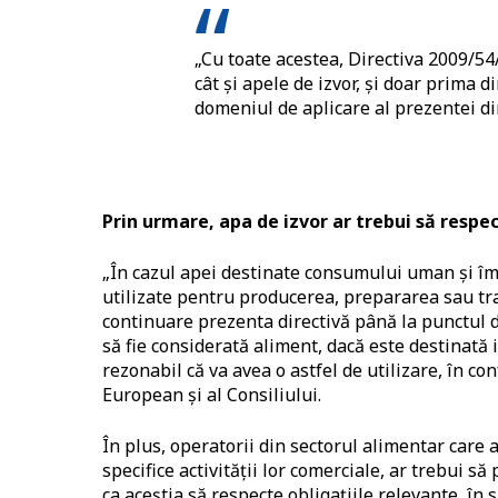
„Cu toate acestea, Directiva 2009/54
cât și apele de izvor, și doar prima d
domeniul de aplicare al prezentei di
Prin urmare, apa de izvor ar trebui să respec
„În cazul apei destinate consumului uman și îmb
utilizate pentru producerea, prepararea sau trat
continuare prezenta directivă până la punctul 
să fie considerată aliment, dacă este destinat
rezonabil că va avea o astfel de utilizare, în c
European și al Consiliului.
În plus, operatorii din sectorul alimentar care 
specifice activității lor comerciale, ar trebui să
ca aceștia să respecte obligațiile relevante, în s