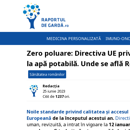
MEDICINA PERSONALIZATĂ
IMUNO-ONC
Zero poluare: Directiva UE priv
la apă potabilă. Unde se află
Sănătatea românilor
Redacția
25 iunie 2023
Citit de
1237
ori.
Noile standarde privind calitatea și accesul
Europeană
de la începutul acestui an.
Direct
uman, revizuită, a intrat în vigoare la
12 ianuar