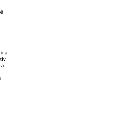
pă
ii a
tiv
 a
i