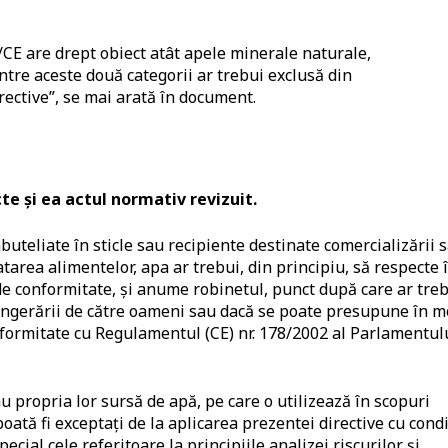
/CE are drept obiect atât apele minerale naturale,
intre aceste două categorii ar trebui exclusă din
rective”, se mai arată în document.
te și ea actul normativ revizuit.
uteliate în sticle sau recipiente destinate comercializării 
area alimentelor, apa ar trebui, din principiu, să respecte 
de conformitate, și anume robinetul, punct după care ar tre
ă ingerării de către oameni sau dacă se poate presupune în 
onformitate cu Regulamentul (CE) nr. 178/2002 al Parlamentul
au propria lor sursă de apă, pe care o utilizează în scopuri
 poată fi exceptați de la aplicarea prezentei directive cu condi
pecial cele referitoare la principiile analizei riscurilor și