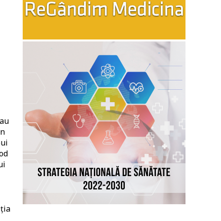
sau
în
bui
mod
ui
ția