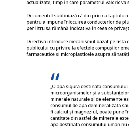
actualizate, timp în care parametrul valoric va 
Documentul subliniază că din pricina faptului
pentru a impune înlocuirea conducterlor de plum
per litru să rămână indicativă în ceea ce priveșt
Directiva introduce mecanismul bazat pe lista 
publicului cu privire la efectele compușilor e
farmaceutice și microplasticele asupra sănătăț
„O apă sigură destinată consumulu
microorganismelor și a substanțelor 
minerale naturale și de elemente es
consumul de apă demineralizată sau 
fi calciul și magneziul, poate pune
cantitate din astfel de minerale est
apa destinată consumului uman nu est