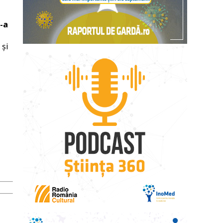
-a
 și