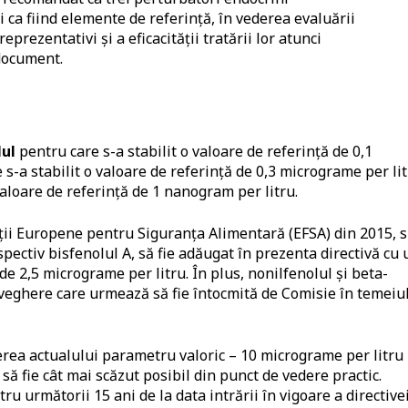
i ca fiind elemente de referință, în vederea evaluării
prezentativi și a eficacității tratării lor atunci
 document.
lul
pentru care s-a stabilit o valoare de referință de 0,1
e s-a stabilit o valoare de referință de 0,3 micrograme per li
 valoare de referință de 1 nanogram per litru.
ății Europene pentru Siguranța Alimentară (EFSA) din 2015, s
spectiv bisfenolul A, să fie adăugat în prezenta directivă cu 
de 2,5 micrograme per litru. În plus, nonilfenolul și beta-
aveghere care urmează să fie întocmită de Comisie în temeiu
ea actualului parametru valoric – 10 micrograme per litru 
 să fie cât mai scăzut posibil din punct de vedere practic.
u următorii 15 ani de la data intrării în vigoare a directive