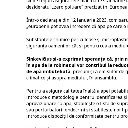
Noile reguli asigură cele mai înalte standarde l
dezideratul „zero poluare” precizat în Europe
Într-o declarație din 12 ianuarie 2023, comisar
„europenii pot avea încredere că apa pe care o 
Substanțele chimice periculoase și microplasti
siguranța oamenilor, cât și pentru cea a mediulu
Sinkevičius și-a exprimat speranța că, prin
în apa de la robinet și vor contribui la reduc
de apă îmbuteliată
, precum și a emisiilor de 
climatice și asupra mediului, în ansamblu.
Pentru a asigura calitatea înaltă a apei potabil
introduce o metodologie pentru identificarea și 
aprovizionare cu apă, stabilește o listă de su
sau perturbatorii endocrini și stabilește noi ti
introduce dispoziții de conformitate pentru prod