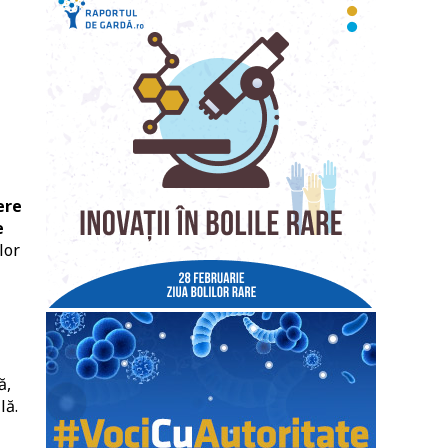
ă
ere
e
lor
ă,
lă.