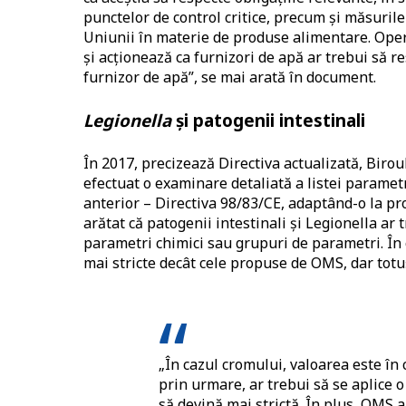
punctelor de control critice, precum și măsurile
Uniunii în materie de produse alimentare. Opera
și acționează ca furnizori de apă ar trebui să r
furnizor de apă”, se mai arată în document.
Legionella
și patogenii intestinali
În 2017, precizează Directiva actualizată, Biro
efectuat o examinare detaliată a listei parametr
anterior – Directiva 98/83/CE, adaptând-o la pro
arătat că patogenii intestinali și Legionella ar t
parametri chimici sau grupuri de parametri. În c
mai stricte decât cele propuse de OMS, dar totuș
„În cazul cromului, valoarea este în
prin urmare, ar trebui să se aplice o
să devină mai strictă. În plus, OMS 