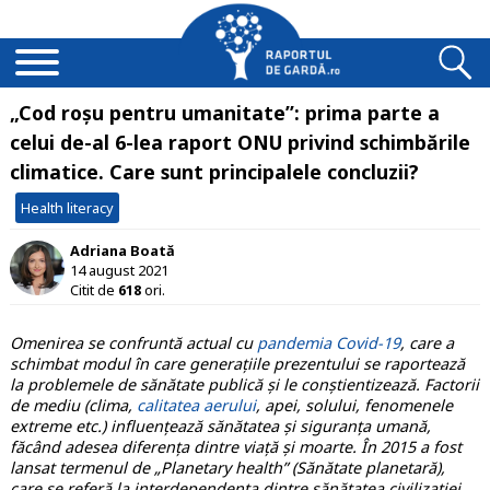
„Cod roșu pentru umanitate”: prima parte a
celui de-al 6-lea raport ONU privind schimbările
climatice. Care sunt principalele concluzii?
Health literacy
Adriana Boată
14 august 2021
Citit de
618
ori.
Omenirea se confruntă actual cu
pandemia Covid-19
, care a
schimbat modul în care generațiile prezentului se raportează
la problemele de sănătate publică și le conștientizează. Factorii
de mediu (clima,
calitatea aerului
, apei, solului, fenomenele
extreme etc.) influențează sănătatea și siguranța umană,
făcând adesea diferența dintre viață și moarte. În 2015 a fost
lansat termenul de „Planetary health” (Sănătate planetară),
care se referă la interdependența dintre sănătatea civilizației