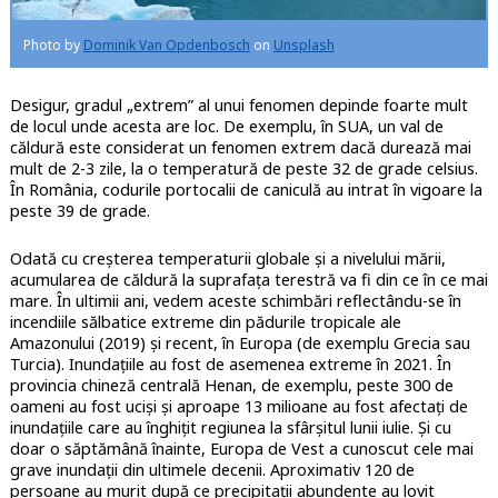
Photo by
Dominik Van Opdenbosch
on
Unsplash
Desigur, gradul „extrem” al unui fenomen depinde foarte mult
de locul unde acesta are loc. De exemplu, în SUA, un val de
căldură este considerat un fenomen extrem dacă durează mai
mult de 2-3 zile, la o temperatură de peste 32 de grade celsius.
În România, codurile portocalii de caniculă au intrat în vigoare la
peste 39 de grade.
Odată cu creșterea temperaturii globale și a nivelului mării,
acumularea de căldură la suprafața terestră va fi din ce în ce mai
mare. În ultimii ani, vedem aceste schimbări reflectându-se în
incendiile sălbatice extreme din pădurile tropicale ale
Amazonului (2019) și recent, în Europa (de exemplu Grecia sau
Turcia). Inundațiile au fost de asemenea extreme în 2021. În
provincia chineză centrală Henan, de exemplu, peste 300 de
oameni au fost uciși și aproape 13 milioane au fost afectați de
inundațiile care au înghițit regiunea la sfârșitul lunii iulie. Și cu
doar o săptămână înainte, Europa de Vest a cunoscut cele mai
grave inundații din ultimele decenii. Aproximativ 120 de
persoane au murit după ce precipitații abundente au lovit