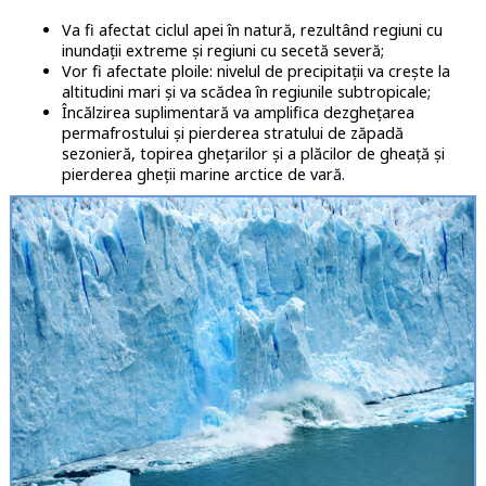
Va fi afectat ciclul apei în natură, rezultând regiuni cu
inundații extreme și regiuni cu secetă severă;
Vor fi afectate ploile: nivelul de precipitații va crește la
altitudini mari și va scădea în regiunile subtropicale;
Încălzirea suplimentară va amplifica dezghețarea
permafrostului și pierderea stratului de zăpadă
sezonieră, topirea ghețarilor și a plăcilor de gheață și
pierderea gheții marine arctice de vară.