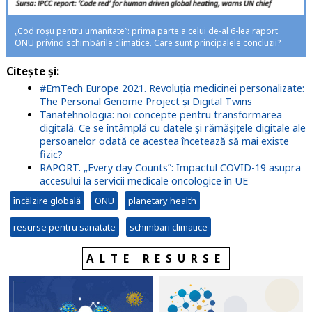
„Cod roșu pentru umanitate”: prima parte a celui de-al 6-lea raport
ONU privind schimbările climatice. Care sunt principalele concluzii?
Citește și:
#EmTech Europe 2021. Revoluția medicinei personalizate:
The Personal Genome Project și Digital Twins
Tanatehnologia: noi concepte pentru transformarea
digitală. Ce se întâmplă cu datele și rămășițele digitale ale
persoanelor odată ce acestea încetează să mai existe
fizic?
RAPORT. „Every day Counts”: Impactul COVID-19 asupra
accesului la servicii medicale oncologice în UE
încălzire globală
ONU
planetary health
resurse pentru sanatate
schimbari climatice
ALTE RESURSE