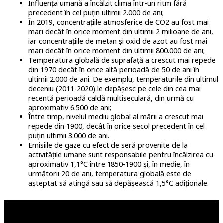
Influența umană a încălzit clima într-un ritm fără
precedent în cel puțin ultimii 2.000 de ani;
În 2019, concentrațiile atmosferice de CO2 au fost mai
mari decât în ​​orice moment din ultimii 2 milioane de ani,
iar concentrațiile de metan și oxid de azot au fost mai
mari decât în ​​orice moment din ultimii 800.000 de ani;
Temperatura globală de suprafață a crescut mai repede
din 1970 decât în ​​orice altă perioadă de 50 de ani în
ultimii 2.000 de ani. De exemplu, temperaturile din ultimul
deceniu (2011-2020) le depășesc pe cele din cea mai
recentă perioadă caldă multiseculară, din urmă cu
aproximativ 6.500 de ani;
Între timp, nivelul mediu global al mării a crescut mai
repede din 1900, decât în ​​orice secol precedent în cel
puțin ultimii 3.000 de ani.
Emisiile de gaze cu efect de seră provenite de la
activitățile umane sunt responsabile pentru încălzirea cu
aproximativ 1,1°C între 1850-1900 și, în medie, în
următorii 20 de ani, temperatura globală este de
așteptat să atingă sau să depășească 1,5°C adiționale.