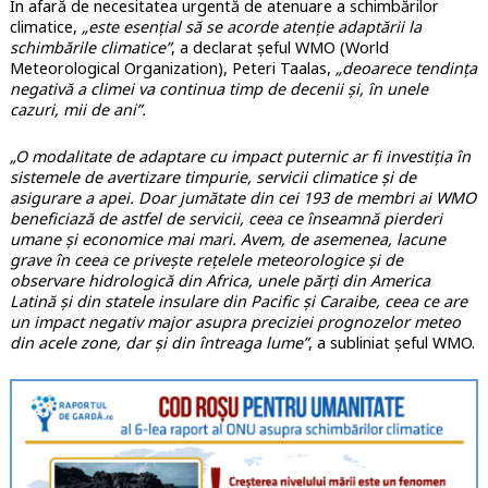
În afară de necesitatea urgentă de atenuare a schimbărilor
climatice,
„este esențial să se acorde atenție adaptării la
schimbările climatice”
, a declarat șeful WMO (World
Meteorological Organization), Peteri Taalas,
„deoarece tendința
negativă a climei va continua timp de decenii și, în unele
cazuri, mii de ani”.
„O modalitate de adaptare cu impact puternic ar fi investiția în
sistemele de avertizare timpurie, servicii climatice și de
asigurare a apei. Doar jumătate din cei 193 de membri ai WMO
beneficiază de astfel de servicii, ceea ce înseamnă pierderi
umane și economice mai mari. Avem, de asemenea, lacune
grave în ceea ce privește rețelele meteorologice și de
observare hidrologică din Africa, unele părți din America
Latină și din statele insulare din Pacific și Caraibe, ceea ce are
un impact negativ major asupra preciziei prognozelor meteo
din acele zone, dar și din întreaga lume”
, a subliniat șeful WMO.