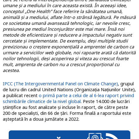
umane și a mediului în care aceasta există. În aceeași idee,
conceptul „One Health” face referire la sănătatea umană,
animală și a mediului, aflate într-o strânsă legătură. Pe măsură
ce societatea umană avansează tehnologic, iar nevoile cresc,
presiunea pe mediul înconjurător este mai mare. Însă noi
metode de eficientizare și reducere a impactului negativ sunt
cercetate și implementate. De exemplu, deși multiple studii
previzionau o creștere exponențială a amprentei de carbon ca
urmare a serviciilor web globale, noi rapoarte arată că datorită
noilor tehnologii, deși acoperirea și viteza au crescut foarte
mult, amprenta de carbon nu a crescut proporțional cu
acestea.
IPCC (The Intergovernmental Panel on Climate Change)
, grupul
de lucru din cadrul United Nations (Organizația Națiunilor Unite),
a publicat recent
o primă parte a celui de al 6-lea raport privind
schimbările climatice de la nivel global
. Peste 14.000 de lucrări
științifice au fost analizate și incluse în raport, de către peste
200 de specialiști, din 66 de țări. Forma finală a raportului este
așteptată în a doua jumătate a 2022.