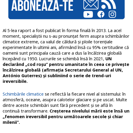
Al 5-lea raport a fost publicat în forma finală în 2013. La acel
moment, specialiștii nu s-au pronunțat ferm asupra schimbărilor
climatice extreme, ca valul de căldură și ploile torențiale
experimentate în ultimii ani, afirmând însă cu 95% certitudine că
oamenii sunt principala cauză care a dus la încălzirea globală
începând cu 1950. Lucrurile se schimbă însă în 2021,
UN
declarând „cod roșu” pentru umanitate în ceea ce privește
încălzirea globală (afirmația Secretarului General al UN,
António Guterres) și subliniind o serie de trend-uri
ireversibile.
Schimbările climatice
se reflectă la fiecare nivel al sistemului: în
atmosferă, oceane, asupra calotelor glaciare și pe uscat. Multe
dintre aceste schimbări sunt fără precedent și se află în
continuă transformare.
Creșterea nivelului mării este însă un
„fenomen ireversibil pentru următoarele secole și chiar
milenii”.