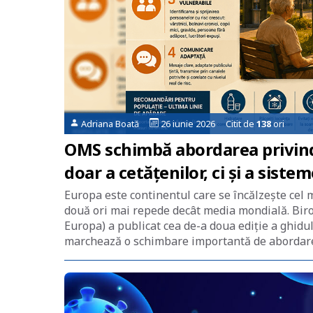
Adriana Boată
26 iunie 2026 Citit de
138
ori
OMS schimbă abordarea privind 
doar a cetățenilor, ci și a siste
Europa este continentul care se încălzește cel 
două ori mai repede decât media mondială. Bir
Europa) a publicat cea de-a doua ediție a ghid
marchează o schimbare importantă de abordare