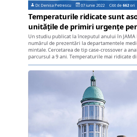
Dr. Denisa Petrescu
07 iunie 2022 Citit de
662
ori
Temperaturile ridicate sunt aso
unitățile de primiri urgențe p
Un studiu publicat la începutul anului în JAMA 
numărul de prezentări la departamentele medic
mintale. Cercetarea de tip case-crossover a ana
parcursul a 9 ani. Temperaturile mai ridicate di