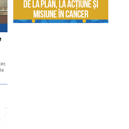
e
er,
le