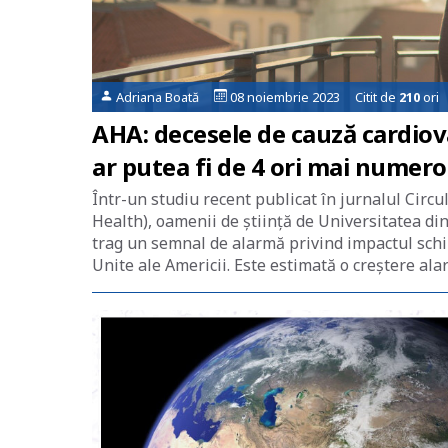
Adriana Boată
08 noiembrie 2023 Citit de
210
ori
AHA: decesele de cauză cardiov
ar putea fi de 4 ori mai numero
Într-un studiu recent publicat în jurnalul Circu
Health), oamenii de știință de Universitatea di
trag un semnal de alarmă privind impactul schim
Unite ale Americii. Este estimată o creștere ala