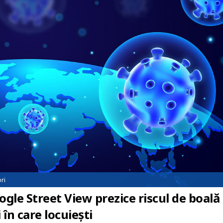
ri
ogle Street View prezice riscul de boală
în care locuiești