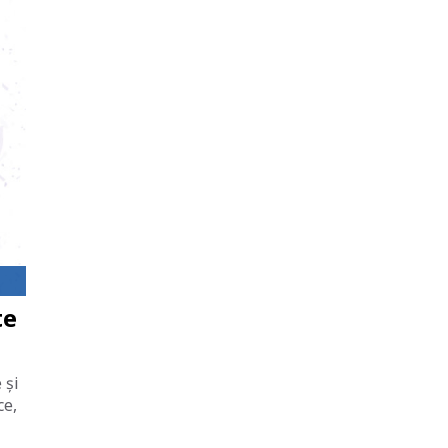
te
 și
ce,