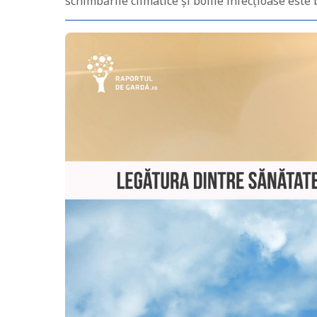
schimbările climatice și bolile infecțioase est