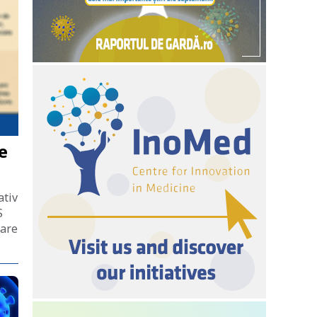
e
ativ
S
care