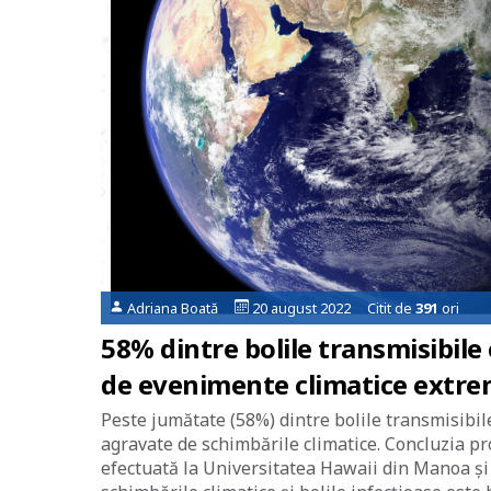
Adriana Boată
20 august 2022 Citit de
391
ori
58% dintre bolile transmisibile
de evenimente climatice extreme
Peste jumătate (58%) dintre bolile transmisibil
agravate de schimbările climatice. Concluzia pro
efectuată la Universitatea Hawaii din Manoa și