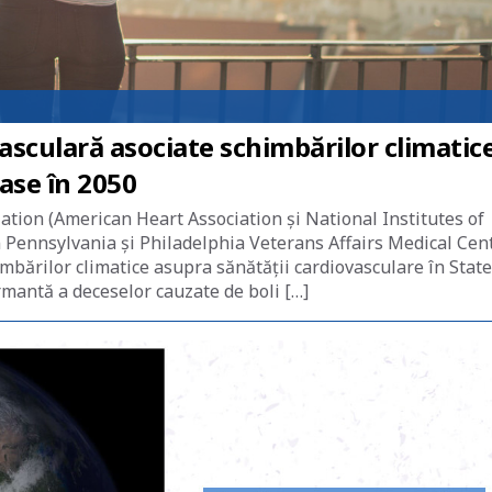
asculară asociate schimbărilor climatic
ase în 2050
lation (American Heart Association și National Institutes of
n Pennsylvania și Philadelphia Veterans Affairs Medical Cent
bărilor climatice asupra sănătății cardiovasculare în State
rmantă a deceselor cauzate de boli […]