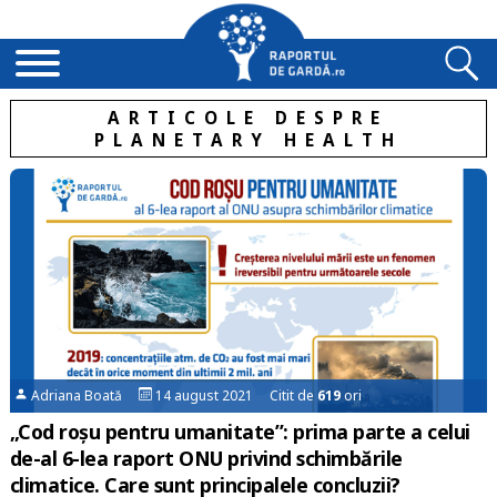
ARTICOLE DESPRE
PLANETARY HEALTH
Adriana Boată
14 august 2021 Citit de
619
ori
„Cod roșu pentru umanitate”: prima parte a celui
de-al 6-lea raport ONU privind schimbările
climatice. Care sunt principalele concluzii?