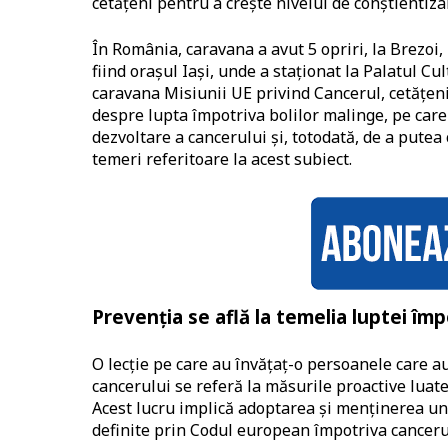
cetăţeni pentru a creşte nivelul de conştienti
În România, caravana a avut 5 opriri, la Brezoi,
fiind oraşul Iaşi, unde a staţionat la Palatul Cul
caravana Misiunii UE privind Cancerul, cetăţen
despre lupta împotriva bolilor malinge, pe care l
dezvoltare a cancerului şi, totodată, de a putea
temeri referitoare la acest subiect.
Prevenţia se află la temelia luptei îm
O lecţie pe care au învăţaţ-o persoanele care au
cancerului se referă la măsurile proactive luat
Acest lucru implică adoptarea și menținerea unu
definite prin Codul european împotriva canceru