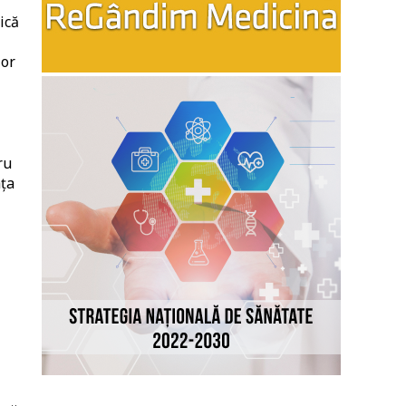
ică
lor
ru
aţa