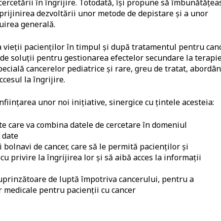
 cercetării în îngrijire. Totodată, îşi propune să îmbunătăţea
prijinirea dezvoltării unor metode de depistare și a unor
uirea generală.
 vieţii pacienților în timpul și după tratamentul pentru can
de soluții pentru gestionarea efectelor secundare la terapi
specială cancerelor pediatrice și rare, greu de tratat, abordân
cesul la îngrijire.
iinţarea unor noi iniţiative, sinergice cu ţintele acesteia:
 care va combina datele de cercetare în domeniul
e date
 bolnavi de cancer, care să le permită pacienților și
u privire la îngrijirea lor și să aibă acces la informații
cuprinzătoare de luptă împotriva cancerului, pentru a
or medicale pentru pacienţii cu cancer