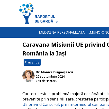
MEDICINA PERSONALIZATĂ
IMUNO-ONC
Caravana Misiunii UE privind 
România la Iaşi
Prevenție
Dr. Monica Dugăeșescu
26 septembrie 2024
Citit de
119
ori.
Cancerul este o problemă majoră de sănătate la 
prevenite prin sensibilizare, creșterea participă
UE privind Cancerul, prin intermediul campanie