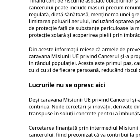
Ţinând cont de riscurile asociate obiceiurilor 
cancerului poate include măsuri precum renunţar
regulată, dietă sănătoasă, menținerea unei greu
limitarea poluării aerului, incluzând optarea p
de protecţie faţă de substanţe periculoase la m
protecţie solară şi acoperirea pielii prin îmbră
Din aceste informaţii reiese că armele de preven
caravana Misiunii UE privind Cancerul şi-a prop
în rândul populaţiei. Acesta este primul pas, c
cu zi cu zi de fiecare persoană, reducând riscul
Lucrurile nu se opresc aici
Deşi caravana Misiunii UE privind Cancerul şi-
continuă. Noile cercetări și inovații, derivate d
transpuse în soluții concrete pentru a îmbunătă
Cercetarea finanțată prin intermediul Misiunii 
cancerului, fiind preconizat că va contribui la 