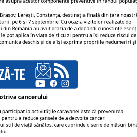
zare asupra acestor componente preventive în rândul populaţi
 Braşov, Lereşti, Constanţa, destinaţia finală din ţara noastr
turii, pe 6 şi 7 septembrie. Cu ocazia vizitelor realizate de
ii din România au avut ocazia de a dobândi cunoştinţe esenţ
e pot aplica în viaţa de zi cu zi pentru a îşi reduce riscul de
 comunica deschis şi de a îşi exprima propriile nedumeriri şi
potriva cancerului
 participat la activităţile caravanei este că prevenirea
e pentru a reduce șansele de a dezvolta cancer.
i stil de viață sănătos, care cuprinde o serie de măsuri bin
lui.