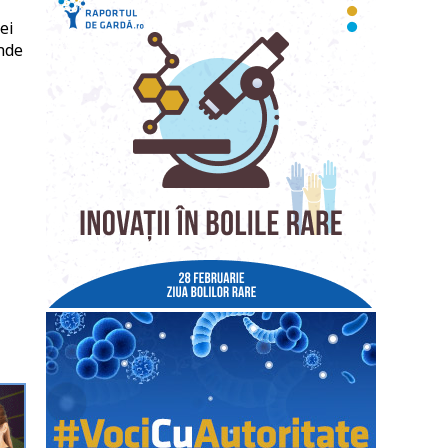
ei
inde