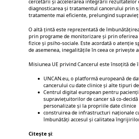
cercetării și accelerarea integrării rezultatelor
diagnosticarea și tratamentul cancerului prin s
tratamente mai eficiente, prelungind supravieț
O altă ţintă este reprezentată de îmbunătățirea
prin programe de monitorizare și prin oferirea 
fizice și psiho-sociale. Este acordată o atenție 
de asemenea, inegalitățile în ceea ce privește ac
Misiunea UE privind Cancerul este însoţită de înf
UNCAN.eu, o platformă europeană de date
cancerului cu date clinice și alte tipuri d
Centrul digital european pentru pacienții
supraviețuitorilor de cancer să co-decidă c
personalizate și la propriile date clinice
construirea de infrastructuri naționale 
îmbunătăți accesul și calitatea îngrijiril
Citeşte şi
: