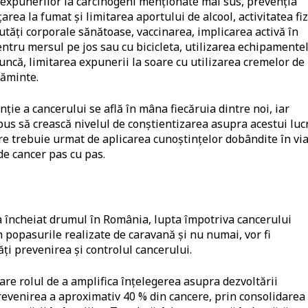
şi expunerilor la carcinogeni menţionate mai sus, prevenţia
ea la fumat şi limitarea aportului de alcool, activitatea fiz
tăți corporale sănătoase, vaccinarea, implicarea activă în
entru mersul pe jos sau cu bicicleta, utilizarea echipamente
uncă, limitarea expunerii la soare cu utilizarea cremelor de
căminte.
ţie a cancerului se află în mâna fiecăruia dintre noi, iar
us să crească nivelul de conştientizarea asupra acestui luc
are trebuie urmat de aplicarea cunoştinţelor dobândite în vi
 de cancer pas cu pas.
a încheiat drumul în România, lupta împotriva cancerului
in popasurile realizate de caravană şi nu numai, vor fi
ți prevenirea și controlul cancerului.
are rolul de a amplifica înțelegerea asupra dezvoltării
prevenirea a aproximativ 40 % din cancere, prin consolidarea