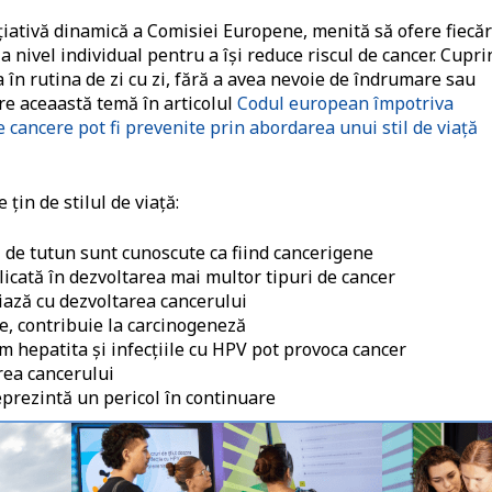
iativă dinamică a Comisiei Europene, menită să ofere fiecăr
 nivel individual pentru a își reduce riscul de cancer. Cupr
 în rutina de zi cu zi, fără a avea nevoie de îndrumare sau
re aceaastă temă în articolul
Codul european împotriva
 cancere pot fi prevenite prin abordarea unui stil de viață
 ţin de stilul de viaţă:
de tutun sunt cunoscute ca fiind cancerigene
icată în dezvoltarea mai multor tipuri de cancer
iază cu dezvoltarea cancerului
te, contribuie la carcinogeneză
um hepatita şi infecţiile cu HPV pot provoca cancer
rea cancerului
prezintă un pericol în continuare