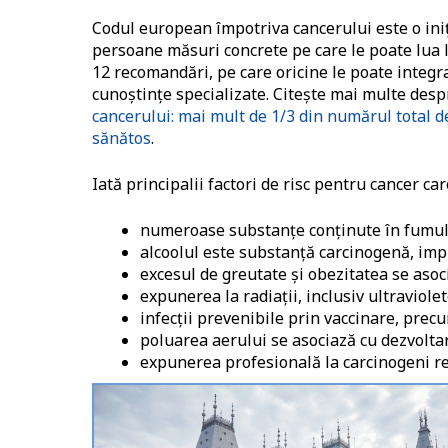
Codul european împotriva cancerului este o iniț
persoane măsuri concrete pe care le poate lua la
12 recomandări, pe care oricine le poate integra
cunoștințe specializate. Citeşte mai multe desp
cancerului: mai mult de 1/3 din numărul total de
sănătos
.
Iată principalii factori de risc pentru cancer care
numeroase substanţe conţinute în fumul 
alcoolul este substanţă carcinogenă, impl
excesul de greutate şi obezitatea se asoc
expunerea la radiaţii, inclusiv ultraviole
infecţii prevenibile prin vaccinare, prec
poluarea aerului se asociază cu dezvolta
expunerea profesională la carcinogeni re