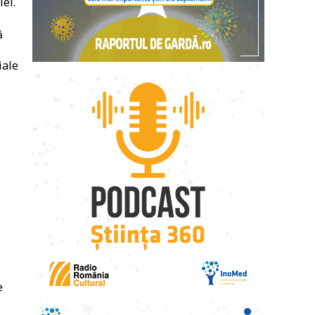
ei.
ă
iale
e