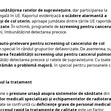
unătățirea ratelor de supraviețuire
, dar participarea la
egală în UE. Raportul evidențiază
o scădere alarmantă a
și de col uterin
, aproape jumătate dintre țările UE raportâ
izate
. În schimb, programele de
screening pentru canceru
ni, îmbunătățind detectarea precoce​.
uto-prelevare pentru screening-ul cancerului de col
 în special în rândul grupurilor defavorizate. De asemenea, s
area fezabilității screening-ului pentru cancerul pulmon
ătăți detectarea precoce și ratele de supraviețuire. Cu toate
ng rămân o problemă majoră
, în special pentru persoanele 
sul la tratament
une o
presiune uriașă asupra sistemelor de sănătate
din
ilor medicali specializați și echipamentelor de radioter
state se confruntă cu
deficiențe grave de personal medical 
ccesul rapid la tratamente de calitate
este un factor