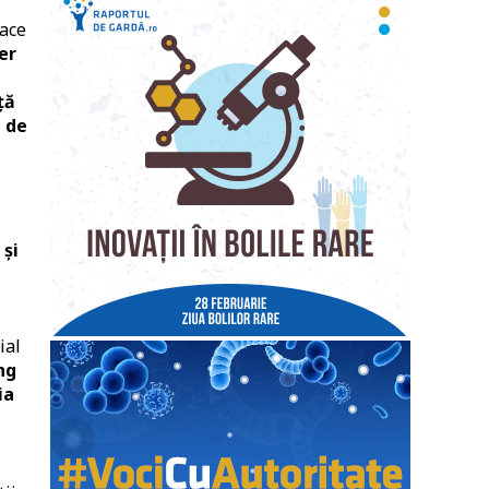
face
er
ță
 de
 și
ial
ng
ia