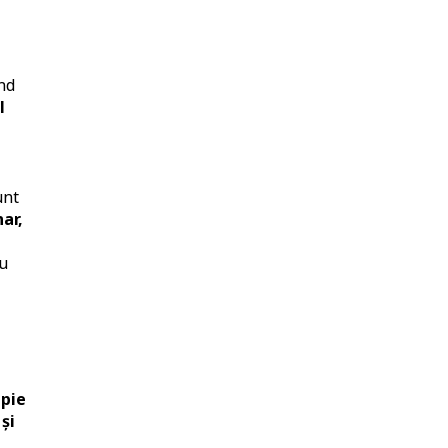
nd
l
unt
ar,
cu
apie
și