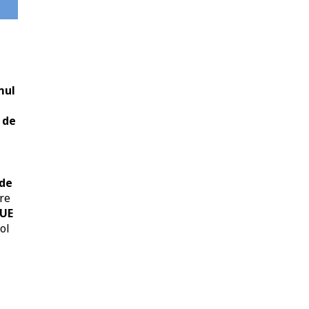
mul
 de
 de
ere
 UE
ol