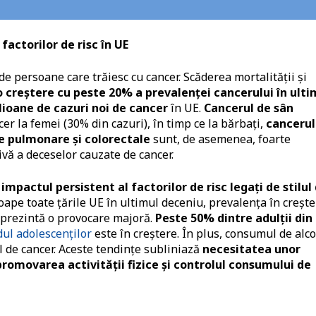
factorilor de risc în UE
e persoane care trăiesc cu cancer. Scăderea mortalității și
o creștere cu peste 20% a prevalenței cancerului în ulti
lioane de cazuri noi de cancer
în UE.
Cancerul de sân
er la femei (30% din cazuri), în timp ce la bărbați,
cancerul
e pulmonare și colorectale
sunt, de asemenea, foarte
ivă a deceselor cauzate de cancer.
e
impactul persistent al factorilor de risc legați de stilul
oape toate țările UE în ultimul deceniu, prevalența în creșt
prezintă o provocare majoră.
Peste 50% dintre adulții din
dul adolescenților
este în creștere. În plus, consumul de alco
l de cancer. Aceste tendințe subliniază
necesitatea unor
 promovarea activității fizice și controlul consumului de