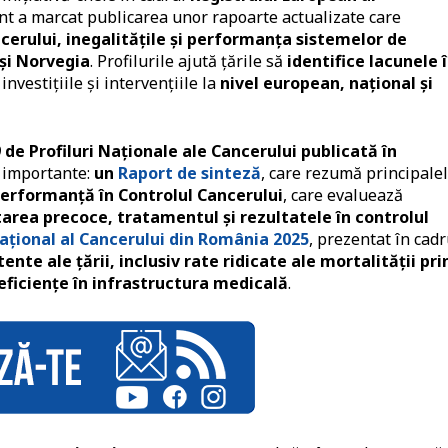
nt a marcat publicarea unor rapoarte actualizate care
cerului, inegalitățile și performanța sistemelor de
și Norvegia
. Profilurile ajută țările să
identifice lacunele 
investițiile și intervențiile la
nivel european, național și
 de Profiluri Naționale ale Cancerului publicată în
 importante:
un
Raport de sinteză
, care rezumă principale
Performanță în Controlul Cancerului
, care evaluează
area precoce, tratamentul și rezultatele în controlul
Național al Cancerului din România 2025
, prezentat în cadr
ente ale țării, inclusiv rate ridicate ale mortalității pri
deficiențe în infrastructura medicală
.