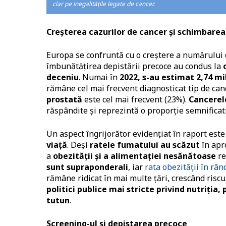
clar pe inegalitățile legate de cancer.
Creșterea cazurilor de cancer și schimbarea 
Europa se confruntă cu o creștere a numărului d
îmbunătățirea depistării precoce au condus la
deceniu
​. Numai în
2022, s-au estimat 2,74 mi
rămâne cel mai frecvent diagnosticat tip de canc
prostată
este cel mai frecvent (23%).
Cancerel
răspândite și reprezintă o proporție semnificat
Un aspect îngrijorător evidențiat în raport est
viață
. Deși
ratele fumatului au scăzut
în apr
a
obezității și a alimentației nesănătoase
re
sunt supraponderali
, iar
rata obezității în rân
rămâne ridicat în mai multe țări, crescând riscu
politici publice mai stricte privind nutriția,
tutun
.
Screening-ul și depistarea precoce