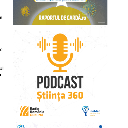
în
le
ul
n