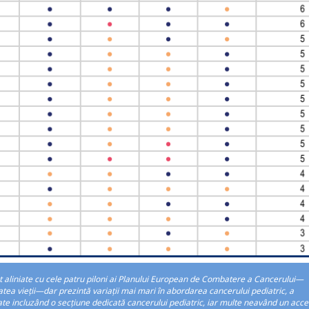
nt aliniate cu cele patru piloni ai Planului European de Combatere a Cancerului—
atea vieții—dar prezintă variații mai mari în abordarea cancerului pediatric, a
mătate incluzând o secțiune dedicată cancerului pediatric, iar multe neavând un acce