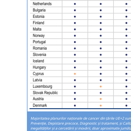
Majoritatea planurilor naționale de cancer din țările UE+2 su
Prevenție, Depistare precoce, Diagnostic și tratament, și Calit
inegalităților și a cercetării și inovării, doar aproximativ ju