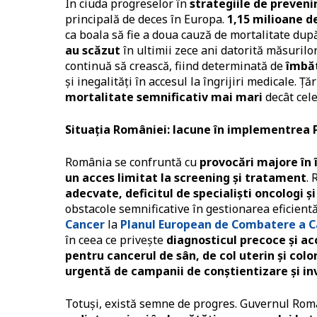
În ciuda progreselor în
strategiile de preveni
principală de deces în Europa.
1,15 milioane d
ca boala să fie a doua cauză de mortalitate după
au scăzut
în ultimii zece ani datorită măsurilo
continuă să crească, fiind determinată de
îmbăt
și inegalități în accesul la îngrijiri medicale. 
mortalitate semnificativ mai mari
decât cele
Situația României: lacune
în implementrea P
România se confruntă cu
provocări majore în 
un acces limitat la screening și tratament
.
adecvate, deficitul de specialiști oncologi ș
obstacole semnificative în gestionarea eficientă
Cancer
la
Planul European de Combatere a C
în ceea ce privește
diagnosticul precoce și a
pentru cancerul de sân, de col uterin și colo
urgentă de campanii de conștientizare și in
Totuși, există semne de progres. Guvernul Româ