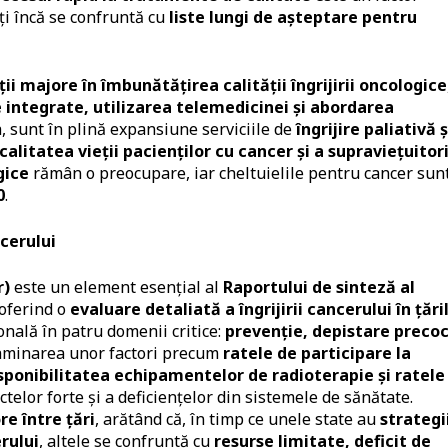
ți încă se confruntă cu
liste lungi de așteptare pentru
ții majore în îmbunătățirea calității îngrijirii oncologice
 integrate, utilizarea telemedicinei și abordarea
 sunt în plină expansiune serviciile de
îngrijire paliativă ș
calitatea vieții pacienților cu cancer și a supraviețuitor
gice
rămân o preocupare, iar cheltuielile pentru cancer sun
0
​.
cerului
r)
este un element esențial al
Raportului de sinteză al
 oferind o
evaluare detaliată a îngrijirii cancerului în țări
nală în patru domenii critice:
prevenție, depistare precoc
xaminarea unor factori precum
ratele de participare la
disponibilitatea echipamentelor de radioterapie și ratele
ctelor forte și a deficiențelor din sistemele de sănătate.
re între țări
, arătând că, în timp ce unele state au
strategi
rului
, altele se confruntă cu
resurse limitate, deficit de