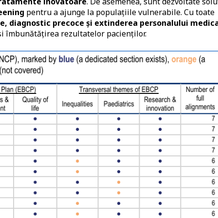
 tratamente inovatoare
. De asemenea, sunt dezvoltate soluț
reening
pentru a ajunge la populațiile vulnerabile. Cu toate
ie, diagnostic precoce și extinderea personalului medica
i îmbunătățirea rezultatelor pacienților.