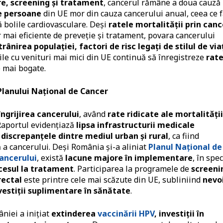
re, screening și tratament
, cancerul rămâne a doua cauză
e persoane
din UE mor din cauza cancerului anual, ceea ce 
 bolile cardiovasculare​. Deși
ratele mortalității prin canc
r mai eficiente de preveție și tratament, povara cancerului
rânirea populației, factori de risc legați de stilul de via
Țările cu venituri mai mici din UE continuă să înregistreze
rate
 mai bogate.
lanului Național de Cancer
îngrijirea cancerului
, având
rate ridicate ale mortalității
 Raportul evidențiază
lipsa infrastructurii medicale
i discrepanțele dintre mediul urban și rural
, ca fiind
 a cancerului​. Deși România și-a aliniat
Planul Național de
ancerului
, există
lacune majore în implementare
, în spec
ccesul la tratament
. Participarea la programele de
screeni
rectal
este printre cele mai scăzute din UE, subliniind
nevo
vestiții suplimentare în sănătate
.
niei a inițiat
extinderea
vaccinării HPV
, investiții în