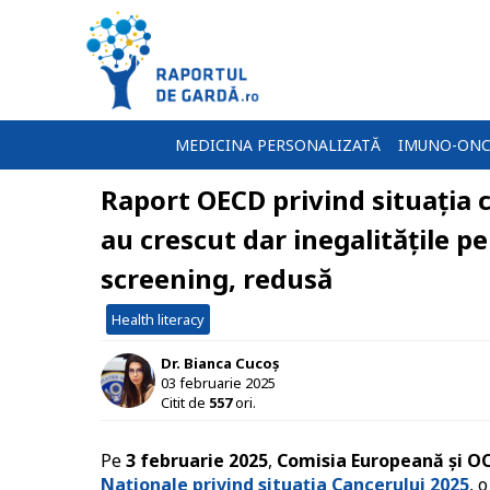
MEDICINA PERSONALIZATĂ
IMUNO-ONC
Raport OECD privind situația c
au crescut dar inegalitățile p
screening, redusă
Health literacy
Dr. Bianca Cucoș
03 februarie 2025
Citit de
557
ori.
Pe
3 februarie 2025
,
Comisia Europeană și O
Naționale privind situația Cancerului 2025
, 