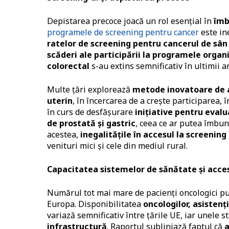
Depistarea precoce joacă un rol esențial în
îmb
programele de screening pentru cancer
este in
ratelor de screening pentru cancerul de sân 
scăderi ale participării la programele organ
colorectal
s-au extins semnificativ în ultimii a
Multe țări explorează
metode inovatoare de a
uterin
, în încercarea de a crește participarea,
în curs de desfășurare
inițiative pentru evalu
de prostată și gastric
, ceea ce ar putea îmbun
acestea,
inegalitățile în accesul la screeni
venituri mici și cele din mediul rural.
Capacitatea sistemelor de sănătate și acce
Numărul tot mai mare de pacienți oncologici p
Europa. Disponibilitatea
oncologilor, asistenț
variază semnificativ între țările UE, iar unele 
infrastructură
. Raportul subliniază faptul că
a