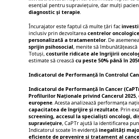
esențial pentru supraviețuire, dar mulți pacien
diagnostic și terapie
​.
Încurajator este faptul că multe țări fac
investi
inclusiv prin dezvoltarea
centrelor oncologice
personalizată a tratamentelor
. De asemenea,
sprijin psihosocial
, menite să îmbunătățească
Totuși,
costurile ridicate ale îngrijirii oncolo
estimate să crească
cu peste 50% până în 205
Indicatorul de Performanță în Controlul Can
Indicatorul de Performanță în Cancer (CaPT
Profilurilor Naționale privind Cancerul 2025
,
europene
. Acesta analizează performanța națio
capacitatea de îngrijire și rezultate
. Prin e
screening, accesul la specialiști oncologi, 
supraviețuire
, CaPTr ajută la identificarea pun
Indicatorul scoate în evidență
inegalități majo
eficiente de prevenire și tratament al cance