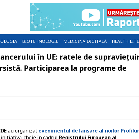
OLOGIA
BIOTEHNOLOGIE
MEDICINA DIGITALĂ
HEALTH LIT
ancerului în UE: ratele de supraviețui
ersistă. Participarea la programe de
CDE
au organizat
evenimentul de lansare al noilor Profilur
o inițiativă-cheie în cadrul
Registrului European al