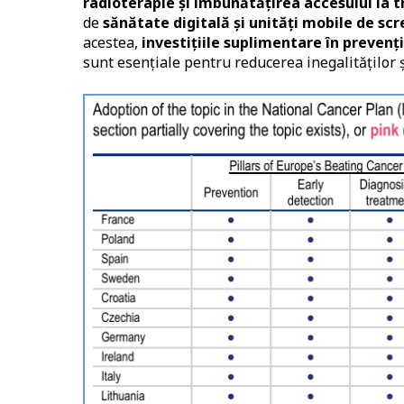
radioterapie și îmbunătățirea accesului la
de
sănătate digitală și unități mobile de sc
acestea,
investițiile suplimentare în prevenț
sunt esențiale pentru reducerea inegalităților ș