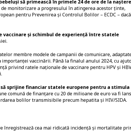
beluși să primească în primele 24 de ore de la naștere
 de monitorizare a progresului în atingerea acestor ținte,
uropean pentru Prevenirea și Controlul Bolilor – ECDC – dacă
e vaccinare și schimbul de experiență între statele
iei.
tatelor membre modele de campanii de comunicare, adaptate
 importanței vaccinării. Până la finalul anului 2024, cu ajut
nță privind ratele naționale de vaccinare pentru HPV și HB
.
ă sprijine financiar statele europene pentru a stimula
une comună de finanțare cu 20 de milioane de euro va fi lan
rdarea bolilor transmisibile precum hepatita și HIV/SIDA.
înregistrează cea mai ridicată incidență și mortalitate pri