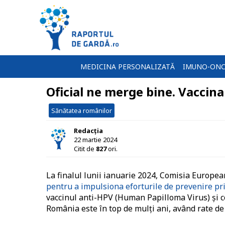
MEDICINA PERSONALIZATĂ
IMUNO-ONC
Oficial ne merge bine. Vaccin
Sănătatea românilor
Redacția
22 martie 2024
Citit de
827
ori.
La finalul lunii ianuarie 2024, Comisia Europe
pentru a impulsiona eforturile de prevenire pr
vaccinul anti-HPV (Human Papilloma Virus) și co
România este în top de mulți ani, având rate d