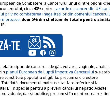
uropean de Combatere a Cancerului unul dintre pilonii-che
documentului, circa 40% dintre
cazurile de cancer din UE sunt
ui privind combaterea inegalităților din domeniul cancerul
rii precoce,
doar 5% din cheltuielile totale pentru sănăt
 UE.
elelalte tipuri de cancere – de gât, vulvare, vaginale, anale, 
prin
planul European de Luptă împotriva Cancerului
s-a stabi
re constituie populația eligibilă, precum și o creștere
 Totodată, documentul mai sus citat face referire și la
tei B, în special pentru a preveni cancerul hepatic. Aceste
 individuale, dar și publice, precum și în menținerea rezilie