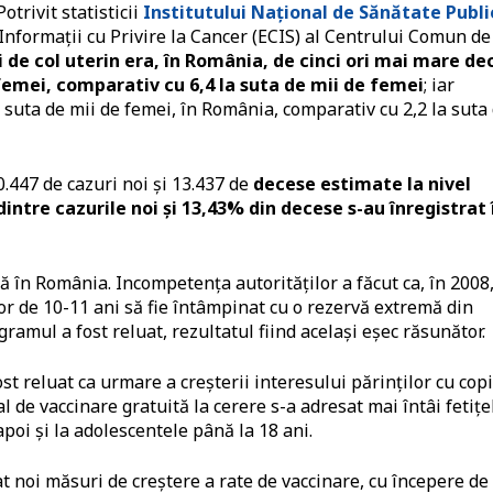
trivit statisticii
Institutului Național de Sănătate Publi
Informații cu Privire la Cancer (ECIS) al Centrului Comun de
i de col uterin era, în România, de cinci ori mai mare de
 femei, comparativ cu 6,4 la suta de mii de femei
; iar
a suta de mii de femei, în România, comparativ cu 2,2 la suta
30.447 de cazuri noi şi 13.437 de
decese estimate la nivel
intre cazurile noi şi 13,43% din decese s-au înregistrat 
 în România. Incompetența autorităților a făcut ca, în 2008
or de 10-11 ani să fie întâmpinat cu o rezervă extremă din
gramul a fost reluat, rezultatul fiind același eșec răsunător.
t reluat ca urmare a creșterii interesului părinților cu copi
l de vaccinare gratuită la cerere s-a adresat mai întâi fetițe
 apoi și la adolescentele până la 18 ani.
t noi măsuri de creștere a rate de vaccinare, cu începere de 