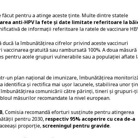
 făcut pentru a atinge aceste ținte. Multe dintre statele
rea anti-HPV la fete și date limitate referitoare la băie
ificativă de informații referitoare la ratele de vaccinare HB
ducă la îmbunătățirea cifrelor privind aceste vaccinuri
feri vaccinarea gratuită sau rambursată 100%. A doua măsură
les pentru acele grupuri vulnerabile sau a populației aflate l
ntr-un plan național de imunizare, îmbunătățirea monitoriză
a identifica și rectifica mai ușor lacunele, stabilirea unor ți
 îmbunătățirea comunicării către părinți, tineri și grupuri-ț
 tabloul măsurilor recomandate la nivel european.
B
, Comisia recomandă eforturi susținute pentru atingerea
nătății pentru 2030,
respectiv 95% acoperire cu cea de-a
 aceeași proporție,
screeningul pentru gravide
.