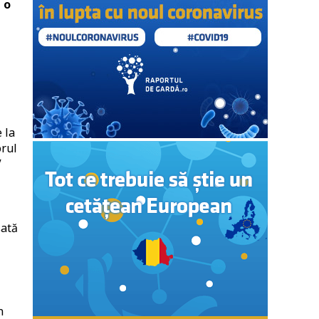
 o
 la
orul
V
sată
n