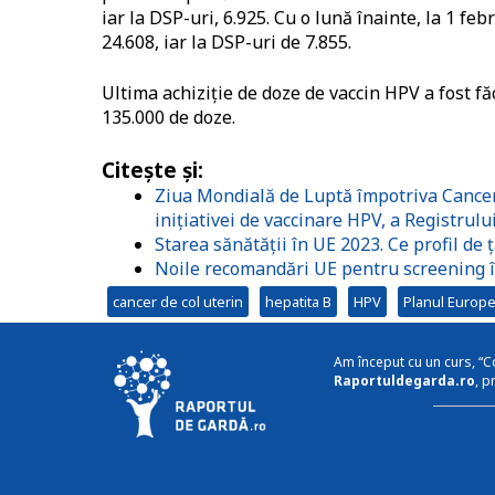
iar la DSP-uri, 6.925. Cu o lună înainte, la 1 fe
24.608, iar la DSP-uri de 7.855.
Ultima achiziție de doze de vaccin HPV a fost f
135.000 de doze.
Citește și:
Ziua Mondială de Luptă împotriva Cancer
inițiativei de vaccinare HPV, a Registrului
Starea sănătății în UE 2023. Ce profil de
Noile recomandări UE pentru screening în
cancer de col uterin
hepatita B
HPV
Planul Europe
Am început cu un curs, “C
Raportuldegarda.ro
, p