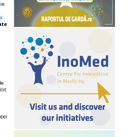
ie
ui
ate
de
lit
nței