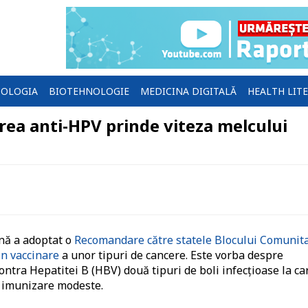
OLOGIA
BIOTEHNOLOGIE
MEDICINA DIGITALĂ
HEALTH LIT
area anti-HPV prinde viteza melcului
ană a adoptat o
Recomandare către statele Blocului Comunit
in vaccinare
a unor tipuri de cancere. Este vorba despre
ntra Hepatitei B (HBV) două tipuri de boli infecțioase la ca
e imunizare modeste.