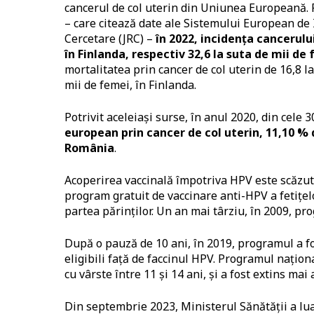
cancerul de col uterin din Uniunea Europeană. Po
– care citează date ale Sistemului European de 
Cercetare (JRC) –
în 2022, incidența cancerulu
în Finlanda, respectiv 32,6 la suta de mii de
mortalitatea prin cancer de col uterin de 16,8 l
mii de femei, în Finlanda.
Potrivit aceleiași surse, în anul 2020, din cele 
european prin cancer de col uterin, 11,10 % d
România
.
Acoperirea vaccinală împotriva HPV este scăzută
program gratuit de vaccinare anti-HPV a fetițel
partea părinților. Un an mai târziu, în 2009, pro
După o pauză de 10 ani, în 2019, programul a fos
eligibili față de faccinul HPV. Programul naționa
cu vârste între 11 și 14 ani, și a fost extins mai
Din septembrie 2023, Ministerul Sănătății a lua