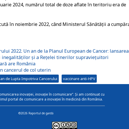
bruarie 2024, numărul total de doze aflate în teritoriu era de
ăcută în noiembrie 2022, când Ministerul Sănătății a cumpăr
ului 2022. Un an de la Planul European de Cancer: lansarea
 inegalităților și a Rețelei tinerilor supraviețuitori
 țară are România
 cancerul de col uterin
an de Lupta Impotriva Cancerului
vaccinare anti-HPV
omunicarea inovației, inovație în comunicare”. Și am continuat cu
rimul portal de comunicare a inovației în medicină din România.
©2026 Raportul de gardă