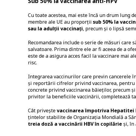
Sub 50% la vaccinarea anti-HPV
Cu toate acestea, mai este încă un drum lung de
membre ale UE au proporții
sub 50% la vaccina
sau la adulții vaccinați
, precum și o lipsă semn
Recomandarea include o serie de măsuri care să 
salvatoare. Prima dintre ele ar fi aceea de a o
este de a asigura acces facil la vaccinare mai a
risc.
Integrarea vaccinurilor care previn cancerele î
și reportării cifrelor privind vaccinarea, pentru 
concrete privind vaccinarea băieților, precum și
privitor la beneficiile vaccinării, completează
Cât privește
vaccinarea împotriva Hepatitei 
țintelor stabilite de Organizația Mondială a Să
treia doză a vaccinării HBV în copilărie
și, în