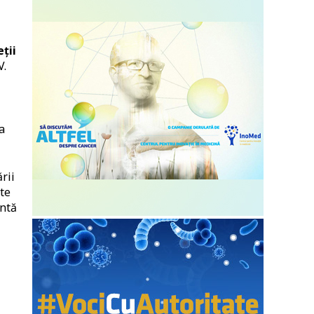
ții
V.
a
rii
nte
intă