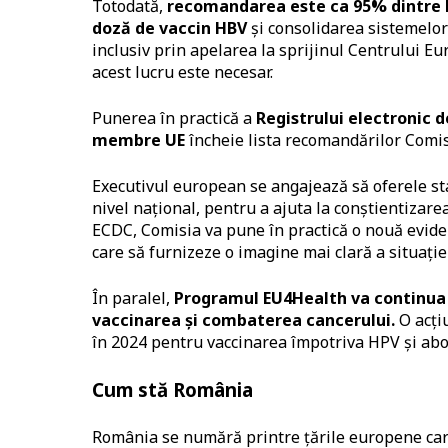
Totodată,
recomandarea este ca 95% dintre be
doză de vaccin HBV
și consolidarea sistemelor
inclusiv prin apelarea la sprijinul Centrului E
acest lucru este necesar.
Punerea în practică a
Registrului electronic d
membre UE
încheie lista recomandărilor Comis
Executivul european se angajează să oferele s
nivel național, pentru a ajuta la conștientizarea
ECDC, Comisia va pune în practică o nouă evide
care să furnizeze o imagine mai clară a situației
În paralel,
Programul EU4Health va continua s
vaccinarea și combaterea cancerului.
O acți
în 2024 pentru vaccinarea împotriva HPV și abo
Cum stă România
România se numără printre țările europene care 