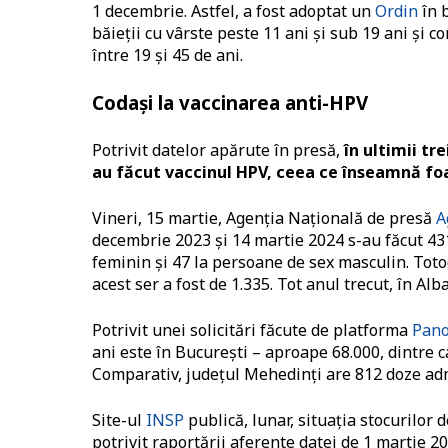
1 decembrie. Astfel, a fost adoptat un
Ordin
în 
băieții cu vârste peste 11 ani și sub 19 ani și
între 19 și 45 de ani.
Codași la vaccinarea anti-HPV
Potrivit datelor apărute în presă,
în ultimii tr
au făcut vaccinul HPV, ceea ce înseamnă foar
Vineri, 15 martie, Agenția Națională de presă
A
decembrie 2023 și 14 martie 2024 s-au făcut 431
feminin şi 47 la persoane de sex masculin. Toto
acest ser a fost de 1.335. Tot anul trecut, în Alb
Potrivit unei solicitări făcute de platforma
Pan
ani este în București – aproape 68.000, dintre 
Comparativ, județul Mehedinți are 812 doze admi
Site-ul
INSP
publică, lunar, situația stocurilor 
potrivit raportării aferente datei de 1 martie 2