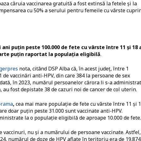
baza căruia vaccinarea gratuită a fost extinsă la fetele și la
 compensarea cu 50% a serului pentru femeile cu vârste cupri
ei ani puțin peste 100.000 de fete cu vârste între 11 și 18 
te puțin raportat la populația eligibilă
.
gerpres
nota, citând DSP Alba că, în acest județ, între 1
 de vaccinări anti-HPV, din care 384 la persoane de sex
dată, în 2023, numărul persoanelor cărora li s-a administra
a, au fost depistate 38 de cazuri noi de cancer de col uterin.
orama
,
cea mai mare populație de fete cu vârste între 11 și 
care doar puțin peste 31.000 sunt vaccinate anti-HPV.
nistrate la o populație eligibilă de aproape 10.000 de fete.
de vaccinuri, nu și a numărului de persoane vaccinate. Astfel,
024, numărul de doze de HPV aflate în teritoriu era de 19.874