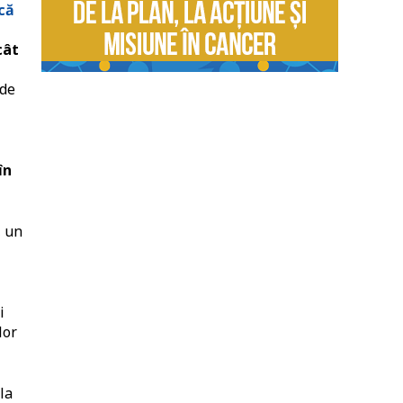
că
cât
 de
în
, un
i
lor
la