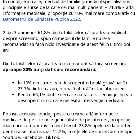
În condițiile în care, medicul de familie și medicul specialist sunt
principalele surse de la care cei mai mulți pacienți – 71,3% – află
informațiile medicale, proporție cu 10% mai mare comparativ cu
Barometrul de Sănătate Publică 2022.
2 din 3 oameni – 61,8% din totalul celor cărora li s-a explicat
despre screening, spun că medicul de familie nu le-a
recomandat să facă nicio investigație de acest fel în ultimii doi
ani.
Din totalul celor cărora li s-a recomandat să facă screening,
aproape 80% au și dat curs recomandării:
În 10% din cazuri, s-a descoperit o boală gravă, iar în
23,7% dintre cazuri, o boală aflată în stadiul incipient.
Pentru 66,1% dintre cei care au făcut screeningul nu s-a
descoperit nimic care necesita intervenție medicală.
Potrivit aceluiași sondaj, peste o treime află informațiile
medicale de pe site-urile generaliste de pe internet, proporție
mai mare comparativ cu anul trecut. 23,8% apelează la prieteni
pentru a se informa, iar 12,2%, la rețelele de socializare de tipul
Youtube, Facebook, TikTok.