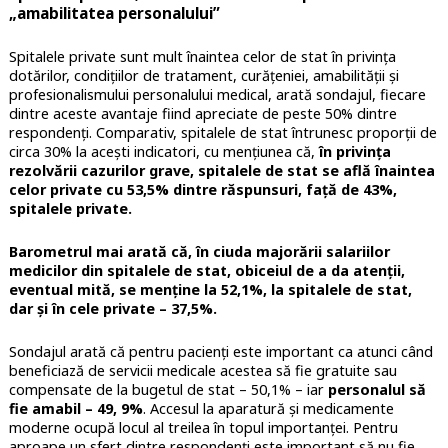
„amabilitatea personalului”
Spitalele private sunt mult înaintea celor de stat în privința
dotărilor, condițiilor de tratament, curățeniei, amabilității și
profesionalismului personalului medical, arată sondajul, fiecare
dintre aceste avantaje fiind apreciate de peste 50% dintre
respondenți. Comparativ, spitalele de stat întrunesc proporții de
circa 30% la acești indicatori, cu mențiunea că,
în privința
rezolvării cazurilor grave, spitalele de stat se află înaintea
celor private cu 53,5% dintre răspunsuri, față de 43%,
spitalele private.
Barometrul mai arată că, în ciuda majorării salariilor
medicilor din spitalele de stat, obiceiul de a da atenții,
eventual mită, se menține la 52,1%, la spitalele de stat,
dar și în cele private – 37,5%.
Sondajul arată că pentru pacienți este important ca atunci când
beneficiază de servicii medicale acestea să fie gratuite sau
compensate de la bugetul de stat – 50,1% – iar
personalul să
fie amabil – 49, 9%
. Accesul la aparatură și medicamente
moderne ocupă locul al treilea în topul importanței. Pentru
aproape un sfert dintre respondenți este important să nu fie