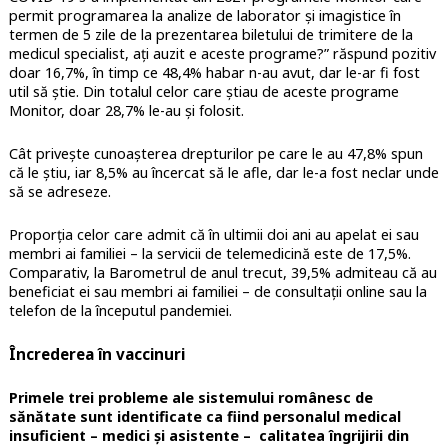
permit programarea la analize de laborator și imagistice în
termen de 5 zile de la prezentarea biletului de trimitere de la
medicul specialist, ați auzit e aceste programe?” răspund pozitiv
doar 16,7%, în timp ce 48,4% habar n-au avut, dar le-ar fi fost
util să știe. Din totalul celor care știau de aceste programe
Monitor, doar 28,7% le-au și folosit.
Cât privește cunoașterea drepturilor pe care le au 47,8% spun
că le știu, iar 8,5% au încercat să le afle, dar le-a fost neclar unde
să se adreseze.
Proporția celor care admit că în ultimii doi ani au apelat ei sau
membri ai familiei – la servicii de telemedicină este de 17,5%.
Comparativ, la Barometrul de anul trecut, 39,5% admiteau că au
beneficiat ei sau membri ai familiei – de consultații online sau la
telefon de la începutul pandemiei.
Încrederea în vaccinuri
Primele trei probleme ale sistemului românesc de
sănătate sunt identificate ca fiind personalul medical
insuficient – medici și asistente – calitatea îngrijirii din