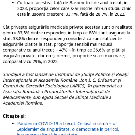
Cu toate acestea, față de Barometrul de anul trecut, în
2023, proporția celor care s-ar înscrie într-un studiu clinic
este în ușoară creștere: 33,1%, față de 28,7%, în 2022.
Cât privește asigurările medicale private acestea sunt o realitate
pentru 83,5% dintre respondeți, în timp ce 88% sunt asigurați la
stat. 38,8% dintre respondenți consideră că sunt suficiente
asigurările plătite la stat, proporție sensibil mai redusă,
comparativ cu anul trecut – 47% – în timp ce 36,6% ar plăti și
asigurări private, dar nu-și permit, proporție și aici mai mare,
comparativ cu 29%, în 2022.
Sondajul a fost lansat de Institutul de Științe Politice și Relații
Internaționale al Academiei Române „Ion I. C. Brătianu” și
Centrul de Cercetări Sociologice LARICS, în patreneriat cu
Asociația Română a Producătorilor Internaționali de
Medicamente, sub egida Secției de Științe Medicale a
Academiei Române.
Citește și:
Pandemia COVID-19 a trecut. Ce lasă în urmă – o
„epidemie” de singurătate, o democrație în pericol,
încredere scăzută în societate