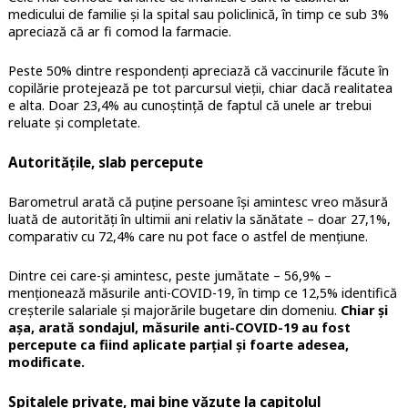
medicului de familie și la spital sau policlinică, în timp ce sub 3%
apreciază că ar fi comod la farmacie.
Peste 50% dintre respondenți apreciază că vaccinurile făcute în
copilărie protejează pe tot parcursul vieții, chiar dacă realitatea
e alta. Doar 23,4% au cunoștință de faptul că unele ar trebui
reluate și completate.
Autoritățile, slab percepute
Barometrul arată că puține persoane își amintesc vreo măsură
luată de autorități în ultimii ani relativ la sănătate – doar 27,1%,
comparativ cu 72,4% care nu pot face o astfel de mențiune.
Dintre cei care-și amintesc, peste jumătate – 56,9% –
menționează măsurile anti-COVID-19, în timp ce 12,5% identifică
creșterile salariale și majorările bugetare din domeniu.
Chiar și
așa, arată sondajul, măsurile anti-COVID-19 au fost
percepute ca fiind aplicate parțial și foarte adesea,
modificate.
Spitalele private, mai bine văzute la capitolul