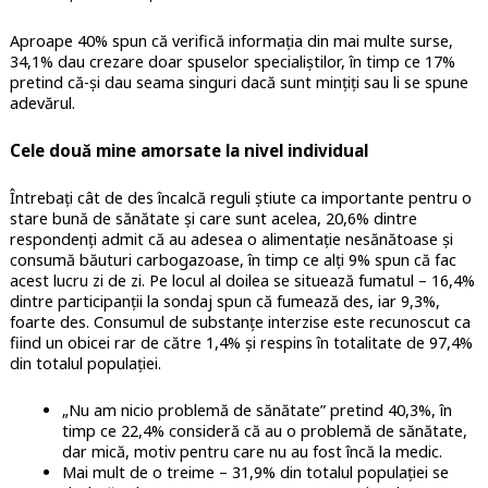
Aproape 40% spun că verifică informația din mai multe surse,
34,1% dau crezare doar spuselor specialiștilor, în timp ce 17%
pretind că-și dau seama singuri dacă sunt mințiți sau li se spune
adevărul.
Cele două mine amorsate la nivel individual
Întrebați cât de des încalcă reguli știute ca importante pentru o
stare bună de sănătate și care sunt acelea, 20,6% dintre
respondenți admit că au adesea o alimentație nesănătoase și
consumă băuturi carbogazoase, în timp ce alți 9% spun că fac
acest lucru zi de zi. Pe locul al doilea se situează fumatul – 16,4%
dintre participanții la sondaj spun că fumează des, iar 9,3%,
foarte des. Consumul de substanțe interzise este recunoscut ca
fiind un obicei rar de către 1,4% și respins în totalitate de 97,4%
din totalul populației.
„Nu am nicio problemă de sănătate” pretind 40,3%, în
timp ce 22,4% consideră că au o problemă de sănătate,
dar mică, motiv pentru care nu au fost încă la medic.
Mai mult de o treime – 31,9% din totalul populației se