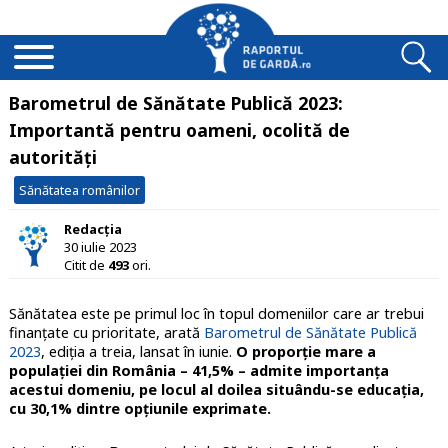
Barometrul de Sănătate Publică 2023:
Importantă pentru oameni, ocolită de
autorități
Sănătatea românilor
Redacția
30 iulie 2023
Citit de
493
ori.
Sănătatea este pe primul loc în topul domeniilor care ar trebui
finanțate cu prioritate, arată
Barometrul de Sănătate Publică
2023
, ediția a treia, lansat în iunie.
O proporție mare a
populației din România – 41,5% – admite importanța
acestui domeniu, pe locul al doilea situându-se educația,
cu 30,1% dintre opțiunile exprimate.