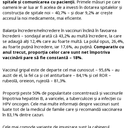
spitale și comunicarea cu pacienții.
Primele măsuri pe care
oamenii le-ar lua ar fi acelea de a investi în dotarea spitalelor și
construcția de spitale noi – 40,7% – și doar 9,2% ar crește
accesul la noi medicamente, mai eficiente.
Balanța încredere/neîncredere în vaccinuri înclină în favoarea
încrederii – sondajul arată că 43,2% au multă încredere, la care
se adaugă alți 12,4% care au foarte multă. La polul opus, 26,4%,
au foarte puțină încredere, iar 17,6%, au puțină.
Comparativ cu
anul trecut, proporția celor care sunt net împotriva
vaccinării pare să fie constantă – 18%.
Vaccinul gripal este de departe cel mai cunoscut – 95,6% – au
auzit de el, la fel ca și cel antiturbare – 84,1% și cel ROR –
rubeolă, oreieon, rujeolă – 81,3%.
Proporții peste 50% de popularitate concentrează și vaccinurile
împotriva hepatitei B, a varicelei, a tuberculozei și a infecției cu
HPV oncogen. Cele mai multe informații despre vaccinuri sunt
luate tot de la medicul de familie care și recomandă vaccinarea
în 83,1% dintre cazuri.
Cele mai comode variante de imunizare sunt la cabinerul