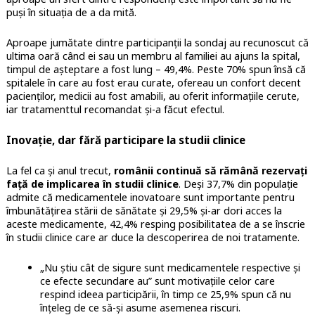
puși în situația de a da mită.
Aproape jumătate dintre participanții la sondaj au recunoscut că
ultima oară când ei sau un membru al familiei au ajuns la spital,
timpul de așteptare a fost lung – 49,4%. Peste 70% spun însă că
spitalele în care au fost erau curate, ofereau un confort decent
pacienților, medicii au fost amabili, au oferit informațiile cerute,
iar tratamenttul recomandat și-a făcut efectul.
Inovație, dar fără participare la studii clinice
La fel ca și anul trecut,
românii continuă să rămână rezervați
față de implicarea în studii clinice
. Deși 37,7% din populație
admite că medicamentele inovatoare sunt importante pentru
îmbunătățirea stării de sănătate și 29,5% și-ar dori acces la
aceste medicamente, 42,4% resping posibilitatea de a se înscrie
în studii clinice care ar duce la descoperirea de noi tratamente.
„Nu știu cât de sigure sunt medicamentele respective și
ce efecte secundare au” sunt motivațiile celor care
respind ideea participării, în timp ce 25,9% spun că nu
înțeleg de ce să-și asume asemenea riscuri.