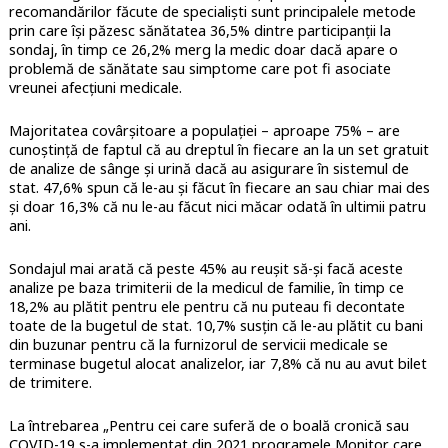
recomandărilor făcute de specialiști sunt principalele metode
prin care își păzesc sănătatea 36,5% dintre participanții la
sondaj, în timp ce 26,2% merg la medic doar dacă apare o
problemă de sănătate sau simptome care pot fi asociate
vreunei afecțiuni medicale.
Majoritatea covârșitoare a populației – aproape 75% – are
cunoștință de faptul că au dreptul în fiecare an la un set gratuit
de analize de sânge și urină dacă au asigurare în sistemul de
stat. 47,6% spun că le-au și făcut în fiecare an sau chiar mai des
și doar 16,3% că nu le-au făcut nici măcar odată în ultimii patru
ani.
Sondajul mai arată că peste 45% au reușit să-și facă aceste
analize pe baza trimiterii de la medicul de familie, în timp ce
18,2% au plătit pentru ele pentru că nu puteau fi decontate
toate de la bugetul de stat. 10,7% susțin că le-au plătit cu bani
din buzunar pentru că la furnizorul de servicii medicale se
terminase bugetul alocat analizelor, iar 7,8% că nu au avut bilet
de trimitere.
La întrebarea „Pentru cei care suferă de o boală cronică sau
COVID-19 s-a implementat din 2021 programele Monitor care