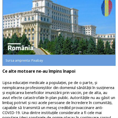
Sursa amprenta: Pixabay
Ce alte motoare ne-au împins înapoi
Lipsa educației medicale a populației, pe de o parte, și
neimplicarea profesioniștilor din domeniul sănătății în susținerea
și explicarea beneficiilor imunizării prin vaccin, pe de alta, au
avut efecte catastrofale în plan public. Autoritățile nu au găsit un
limbaj potrivit și nici acele persoane de încredere în comunități,
capabile să transmită un mesaj credibil provaccinare anti-
COVID-19. Una dintre instituțiile considerate a fi cele mai
populare (deși sondajele de opinie plasau în continuare corpul