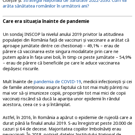
Citește și:
Strategia Națională de Sănătate 2022-2030: Cum va
arăta sănătatea românilor în următorii ani?
Care era situația înainte de pandemie
Un sondaj INSCOP la nivelul anului 2019 privitor la atitudinea
populației din România față de vaccinuri și vaccinare a arătat că
aproape jumătate dintre cei chestionați – 49,1% – erau de
părere că vaccinarea este singura modalitate prin care ne
putem apăra în fața unei boli, în timp ce peste jumătate – 54,9%
– erau de părere că beneficiile pe care le aduce vaccinarea
depășesc riscurile.
Mult înainte de
pandemia de COVID-19
, medicii infecționiști și cei
de familie atenționau asupra faptului că tot mai mulți părinți nu
mai vor să-și imunizeze copiii, proporțiile tot mai mici de copii
vaccinați riscând să ducă la apariția unor epidemii în rândul
acestora, ceea ce s-a și întâmplat.
Astfel, în 2016, în România a apărut o epidemie de rujeolă care a
durat până la finalul anului 2019. S-au înregistrat peste 20.000 de
cazuri și 64 de decese. Majoritatea copiilor îmbolnăviți erau
nevaccinați. În 2018, potrivit datelor Institutului Național de