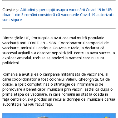
Citește și:
Atitudini și percepții asupra vaccinării Covid-19 în UE:
doar 1 din 3 români consideră că vaccinurile Covid-19 autorizate
sunt sigure
Dintre țările UE, Portugalia a avut cea mai multă populație
vaccinată anti-COVID-19 – 98%. Coordonatorul campaniei de
vaccinare, amiralul Henrique Gouveia e Melo, a declarat că
succesul acțiunii s-a datorat nepolitizării. Pentru a avea succes, a
explicat amiralul, trebuie să apelezi la oameni care nu sunt
politicieni.
România a avut și ea o campanie militarizată de vaccinare, al
cărei cooordonator a fost colonelul Valeriu Gheorghiță. Ca de
obicei, a lipsit complet însă o strategie de informare și de
promovare a beneficiilor imunizării prin vaccin, astfel că după o
primă etapă de vaccinare, în care românii au stat la coadă în
fața centrelor, s-a produs un recul al dorinței de imunizare căruia
autoritățile nu i-au făcut față.