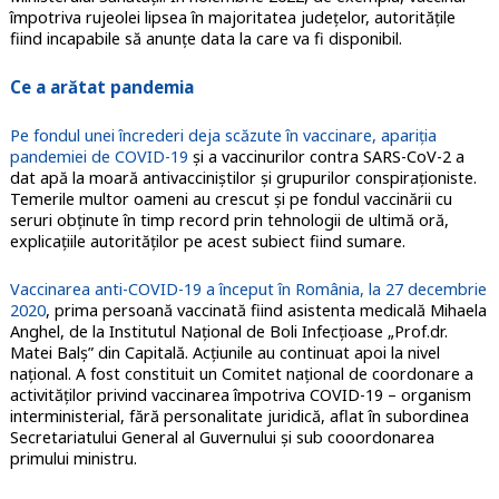
împotriva rujeolei lipsea în majoritatea județelor, autoritățile
fiind incapabile să anunțe data la care va fi disponibil.
Ce a arătat pandemia
Pe fondul unei încrederi deja scăzute în vaccinare, apariția
pandemiei de COVID-19
și a vaccinurilor contra SARS-CoV-2 a
dat apă la moară antivacciniștilor și grupurilor conspiraționiste.
Temerile multor oameni au crescut și pe fondul vaccinării cu
seruri obținute în timp record prin tehnologii de ultimă oră,
explicațiile autorităților pe acest subiect fiind sumare.
Vaccinarea anti-COVID-19 a început în România, la 27 decembrie
2020
, prima persoană vaccinată fiind asistenta medicală Mihaela
Anghel, de la Institutul Național de Boli Infecțioase „Prof.dr.
Matei Balș” din Capitală. Acțiunile au continuat apoi la nivel
național. A fost constituit un Comitet național de coordonare a
activităților privind vaccinarea împotriva COVID-19 – organism
interministerial, fără personalitate juridică, aflat în subordinea
Secretariatului General al Guvernului și sub cooordonarea
primului ministru.