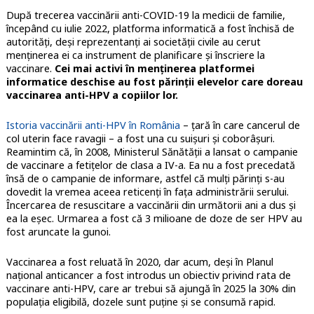
După trecerea vaccinării anti-COVID-19 la medicii de familie,
începând cu iulie 2022, platforma informatică a fost închisă de
autorități, deși reprezentanți ai societății civile au cerut
menținerea ei ca instrument de planificare și înscriere la
vaccinare.
Cei mai activi în menținerea platformei
informatice deschise au fost părinții elevelor care doreau
vaccinarea anti-HPV a copiilor lor.
Istoria vaccinării anti-HPV în România
– țară în care cancerul de
col uterin face ravagii – a fost una cu suișuri și coborâșuri.
Reamintim că, în 2008, Ministerul Sănătății a lansat o campanie
de vaccinare a fetițelor de clasa a IV-a. Ea nu a fost precedată
însă de o campanie de informare, astfel că mulți părinți s-au
dovedit la vremea aceea reticenți în fața administrării serului.
Încercarea de resuscitare a vaccinării din următorii ani a dus și
ea la eșec. Urmarea a fost că 3 milioane de doze de ser HPV au
fost aruncate la gunoi.
Vaccinarea a fost reluată în 2020, dar acum, deși în Planul
național anticancer a fost introdus un obiectiv privind rata de
vaccinare anti-HPV, care ar trebui să ajungă în 2025 la 30% din
populația eligibilă, dozele sunt puține și se consumă rapid.