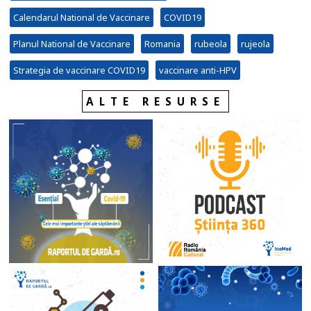
Calendarul National de Vaccinare
COVID19
Planul National de Vaccinare
Romania
rubeola
rujeola
Strategia de vaccinare COVID19
vaccinare anti-HPV
ALTE RESURSE