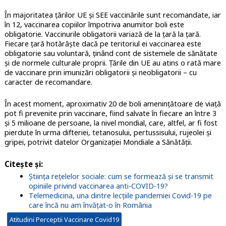
În majoritatea țărilor UE și SEE vaccinările sunt recomandate, iar
în 12, vaccinarea copiilor împotriva anumitor boli este
obligatorie. Vaccinurile obligatorii variază de la țară la țară.
Fiecare țară hotărăște dacă pe teritoriul ei vaccinarea este
obligatorie sau voluntară, ținând cont de sistemele de sănătate
și de normele culturale proprii. Țările din UE au atins o rată mare
de vaccinare prin imunizări obligatorii și neobligatorii – cu
caracter de recomandare.
În acest moment, aproximativ 20 de boli amenințătoare de viață
pot fi prevenite prin vaccinare, fiind salvate în fiecare an între 3
și 5 milioane de persoane, la nivel mondial, care, altfel, ar fi fost
pierdute în urma difteriei, tetanosului, pertussisului, rujeolei și
gripei, potrivit datelor Organizației Mondiale a Sănătății.
Citește și:
Știința rețelelor sociale: cum se formează și se transmit
opiniile privind vaccinarea anti-COVID-19?
Telemedicina, una dintre lecțiile pandemiei Covid-19 pe
care încă nu am învățat-o în România
Atitudini Perceptii Vaccinare Covid19