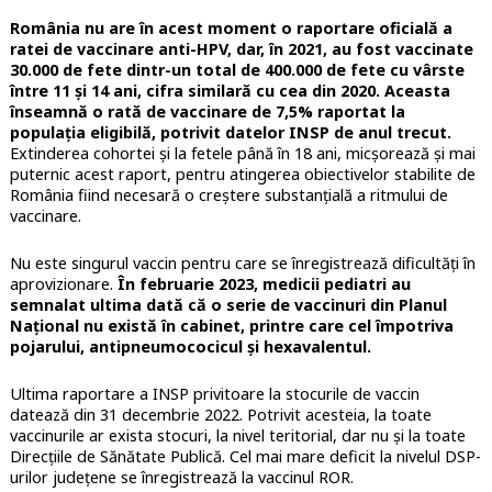
România nu are în acest moment o raportare oficială a
ratei de vaccinare anti-HPV, dar, în 2021, au fost vaccinate
30.000 de fete dintr-un total de 400.000 de fete cu vârste
între 11 și 14 ani, cifra similară cu cea din 2020. Aceasta
înseamnă o rată de vaccinare de 7,5% raportat la
populația eligibilă, potrivit datelor INSP de anul trecut.
Extinderea cohortei și la fetele până în 18 ani, micșorează și mai
puternic acest raport, pentru atingerea obiectivelor stabilite de
România fiind necesară o creștere substanțială a ritmului de
vaccinare.
Nu este singurul vaccin pentru care se înregistrează dificultăți în
aprovizionare.
În februarie 2023, medicii pediatri au
semnalat ultima dată că o serie de vaccinuri din Planul
Național nu există în cabinet, printre care cel împotriva
pojarului, antipneumococicul și hexavalentul.
Ultima raportare a INSP privitoare la stocurile de vaccin
datează din 31 decembrie 2022. Potrivit acesteia, la toate
vaccinurile ar exista stocuri, la nivel teritorial, dar nu și la toate
Direcțiile de Sănătate Publică. Cel mai mare deficit la nivelul DSP-
urilor județene se înregistrează la vaccinul ROR.