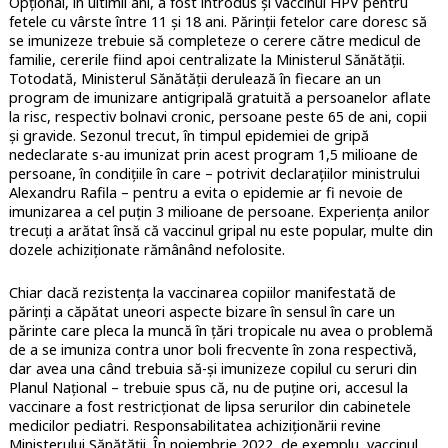
Opțional, în ultimii ani, a fost introdus și vaccinul HPV pentru
fetele cu vârste între 11 și 18 ani. Părinții fetelor care doresc să
se imunizeze trebuie să completeze o cerere către medicul de
familie, cererile fiind apoi centralizate la Ministerul Sănătății.
Totodată, Ministerul Sănătății derulează în fiecare an un
program de imunizare antigripală gratuită a persoanelor aflate
la risc, respectiv bolnavi cronic, persoane peste 65 de ani, copii
și gravide. Sezonul trecut, în timpul epidemiei de gripă
nedeclarate s-au imunizat prin acest program 1,5 milioane de
persoane, în condițiile în care – potrivit declarațiilor ministrului
Alexandru Rafila – pentru a evita o epidemie ar fi nevoie de
imunizarea a cel puțin 3 milioane de persoane. Experiența anilor
trecuți a arătat însă că vaccinul gripal nu este popular, multe din
dozele achiziționate rămânând nefolosite.
Chiar dacă rezistența la vaccinarea copiilor manifestată de
părinți a căpătat uneori aspecte bizare în sensul în care un
părinte care pleca la muncă în țări tropicale nu avea o problemă
de a se imuniza contra unor boli frecvente în zona respectivă,
dar avea una când trebuia să-și imunizeze copilul cu seruri din
Planul Național – trebuie spus că, nu de puține ori, accesul la
vaccinare a fost restricționat de lipsa serurilor din cabinetele
medicilor pediatri. Responsabilitatea achiziționării revine
Ministerului Sănătății. În noiembrie 2022, de exemplu, vaccinul