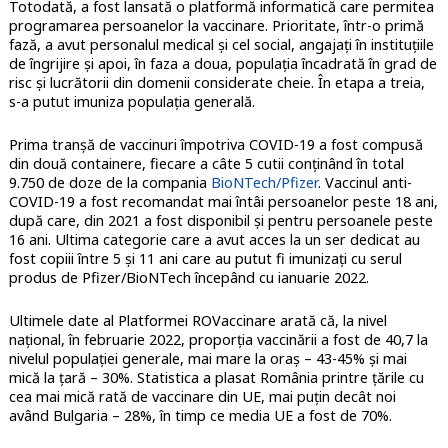
Totodată, a fost lansată o platformă informatică care permitea
programarea persoanelor la vaccinare. Prioritate, într-o primă
fază, a avut personalul medical și cel social, angajați în instituțiile
de îngrijire și apoi, în faza a doua, populația încadrată în grad de
risc și lucrătorii din domenii considerate cheie. În etapa a treia,
s-a putut imuniza populația generală.
Prima tranșă de vaccinuri împotriva COVID-19 a fost compusă
din două containere, fiecare a câte 5 cutii conținând în total
9.750 de doze de la compania
BioNTech/Pfizer
. Vaccinul anti-
COVID-19 a fost recomandat mai întâi persoanelor peste 18 ani,
după care, din 2021 a fost disponibil și pentru persoanele peste
16 ani. Ultima categorie care a avut acces la un ser dedicat au
fost copiii între 5 și 11 ani care au putut fi imunizați cu serul
produs de Pfizer/BioNTech începând cu ianuarie 2022.
Ultimele date al Platformei ROVaccinare arată că, la nivel
național, în februarie 2022, proporția vaccinării a fost de 40,7 la
nivelul populației generale, mai mare la oraș – 43-45% și mai
mică la țară – 30%. Statistica a plasat România printre țările cu
cea mai mică rată de vaccinare din UE, mai puțin decât noi
având Bulgaria – 28%, în timp ce media UE a fost de 70%.