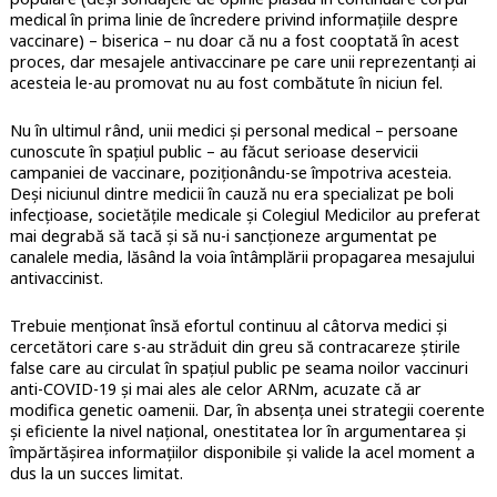
medical în prima linie de încredere privind informațiile despre
vaccinare) – biserica – nu doar că nu a fost cooptată în acest
proces, dar mesajele antivaccinare pe care unii reprezentanți ai
acesteia le-au promovat nu au fost combătute în niciun fel.
Nu în ultimul rând, unii medici și personal medical – persoane
cunoscute în spațiul public – au făcut serioase deservicii
campaniei de vaccinare, poziționându-se împotriva acesteia.
Deși niciunul dintre medicii în cauză nu era specializat pe boli
infecțioase, societățile medicale și Colegiul Medicilor au preferat
mai degrabă să tacă și să nu-i sancționeze argumentat pe
canalele media, lăsând la voia întâmplării propagarea mesajului
antivaccinist.
Trebuie menționat însă efortul continuu al câtorva medici și
cercetători care s-au străduit din greu să contracareze știrile
false care au circulat în spațiul public pe seama noilor vaccinuri
anti-COVID-19 și mai ales ale celor ARNm, acuzate că ar
modifica genetic oamenii. Dar, în absența unei strategii coerente
și eficiente la nivel național, onestitatea lor în argumentarea și
împărtășirea informațiilor disponibile și valide la acel moment a
dus la un succes limitat.