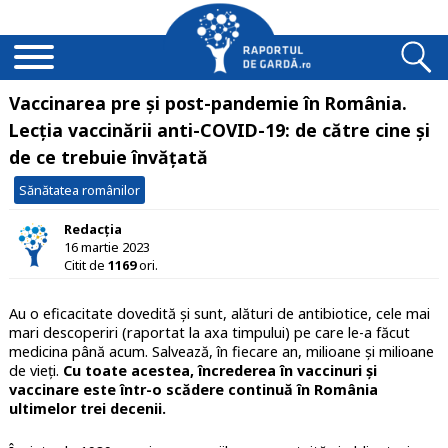
Vaccinarea pre și post-pandemie în România.
Lecția vaccinării anti-COVID-19: de către cine și
de ce trebuie învățată
Sănătatea românilor
Redacția
16 martie 2023
Citit de
1169
ori.
Au o eficacitate dovedită și sunt, alături de antibiotice, cele mai
mari descoperiri (raportat la axa timpului) pe care le-a făcut
medicina până acum. Salvează, în fiecare an, milioane și milioane
de vieți.
Cu toate acestea, încrederea în vaccinuri și
vaccinare este într-o scădere continuă în România
ultimelor trei decenii.