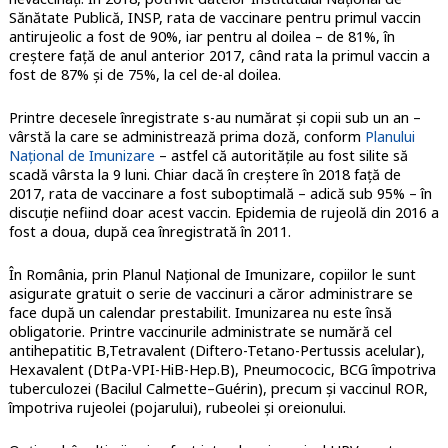
Sănătate Publică, INSP, rata de vaccinare pentru primul vaccin
antirujeolic a fost de 90%, iar pentru al doilea – de 81%, în
creștere față de anul anterior 2017, când rata la primul vaccin a
fost de 87% și de 75%, la cel de-al doilea.
Printre decesele înregistrate s-au numărat și copii sub un an –
vârstă la care se administrează prima doză, conform
Planului
Național de Imunizare
– astfel că autoritățile au fost silite să
scadă vârsta la 9 luni. Chiar dacă în creștere în 2018 față de
2017, rata de vaccinare a fost suboptimală – adică sub 95% – în
discuție nefiind doar acest vaccin. Epidemia de rujeolă din 2016 a
fost a doua, după cea înregistrată în 2011.
În România, prin Planul Național de Imunizare, copiilor le sunt
asigurate gratuit o serie de vaccinuri a căror administrare se
face după un calendar prestabilit. Imunizarea nu este însă
obligatorie. Printre vaccinurile administrate se numără cel
antihepatitic B,Tetravalent (Diftero-Tetano-Pertussis acelular),
Hexavalent (DtPa-VPI-HiB-Hep.B), Pneumococic, BCG împotriva
tuberculozei (Bacilul Calmette–Guérin), precum și vaccinul ROR,
împotriva rujeolei (pojarului), rubeolei și oreionului.