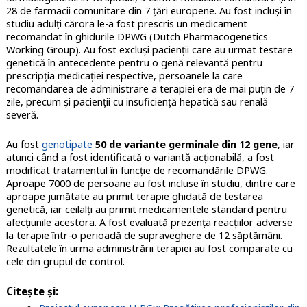
28 de farmacii comunitare din 7 ţări europene. Au fost incluşi în
studiu adulţi cărora le-a fost prescris un medicament
recomandat în ghidurile DPWG (Dutch Pharmacogenetics
Working Group). Au fost excluşi pacienţii care au urmat testare
genetică în antecedente pentru o genă relevantă pentru
prescripţia medicaţiei respective, persoanele la care
recomandarea de administrare a terapiei era de mai puţin de 7
zile, precum şi pacienţii cu insuficienţă hepatică sau renală
severă.
Au fost
genotipate
50 de variante germinale din 12 gene
, iar
atunci când a fost identificată o variantă acţionabilă, a fost
modificat tratamentul în funcţie de recomandările DPWG.
Aproape 7000 de persoane au fost incluse în studiu, dintre care
aproape jumătate au primit terapie ghidată de testarea
genetică, iar ceilalţi au primit medicamentele standard pentru
afecţiunile acestora. A fost evaluată prezenţa reacţiilor adverse
la terapie într-o perioadă de supraveghere de 12 săptămâni.
Rezultatele în urma administrării terapiei au fost comparate cu
cele din grupul de control.
Citeşte şi
: