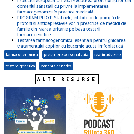
Proiectul european U-PGx: Pregătirea profesioniștilor din
domeniul sănătății cu privire la implementarea
farmacogenomicii în practica medicală
PROGRAM PILOT: Statinele, inhibitorii de pompă de
protoni și antidepresivele vor fi prescrise de medicii de
familie din Marea Britanie pe baza testării
farmacogenetice
Testarea farmacogenomică, esențială pentru ghidarea
tratamentului copiilor cu leucemie acută limfoblastică
farmacogenomica
prescriere personalizata
reactii adverse
testare genetica
varianta genetica
ALTE RESURSE