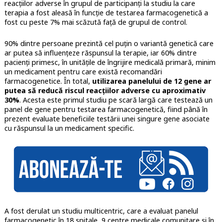
reacţiilor adverse în grupul de participanţi la studiu la care
terapia a fost aleasă în funcţie de testarea farmacogenetică a
fost cu peste 7% mai scăzută faţă de grupul de control.
90% dintre persoane prezintă cel puţin o variantă genetică care
ar putea să influenţeze răspunsul la terapie, iar 60% dintre
pacienţi primesc, în unităţile de îngrijire medicală primară, minim
un medicament pentru care există recomandări
farmacogenetice. În total,
utilizarea panelului de 12 gene ar
putea să reducă riscul reacţiilor adverse cu aproximativ
30%
. Acesta este primul studiu pe scară largă care testează un
panel de gene pentru testarea farmacogenetică, fiind până în
prezent evaluate beneficiile testării unei singure gene asociate
cu răspunsul la un medicament specific.
A fost derulat un studiu multicentric, care a evaluat panelul
farmacogenetic în 18 spitale, 9 centre medicale comunitare şi în