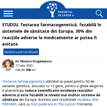
STUDIU. Testarea farmacogenetică, fezabilă în
sistemele de sănătate din Europa. 30% din
reacțiile adverse la medicamente ar putea fi
evitate
Medicina personalizată
Dr. Monica Dugăeșescu
17 iulie 2023
Citit de
590
ori.
Testarea farmacogenetică
utilizând un panel pentru 50 de
variante genetice, asociate cu 12 gene, pentru a ghida alegerea
tratamentului
reduce semnificativ incidenţa reacţiilor
adverse şi este fezabilă la nivelul mai multor sisteme de
sănătate
din Europa. Acestea sunt rezultatele
studiului clinic
PREPARE
, care
au fost publicate în
The Lancet
. Frecvenţa