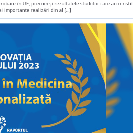
robare în UE, precum și rezultatele studiilor care au constit
i importante realizări din al […]