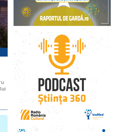
ru
lui