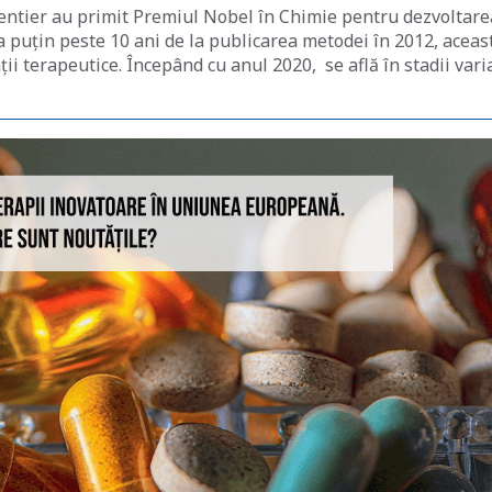
ntier au primit Premiul Nobel în Chimie pentru dezvoltare
a puţin peste 10 ani de la publicarea metodei în 2012, aceas
ii terapeutice. Începând cu anul 2020, se află în stadii vari