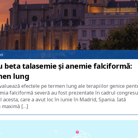
ri
u beta talasemie și anemie falciformă:
men lung
 evaluează efectele pe termen lung ale terapiilor genice pent
mia falciformă severă au fost prezentate în cadrul congresu
cesta, care a avut loc în iunie în Madrid, Spania. Iată
dă maximă […]