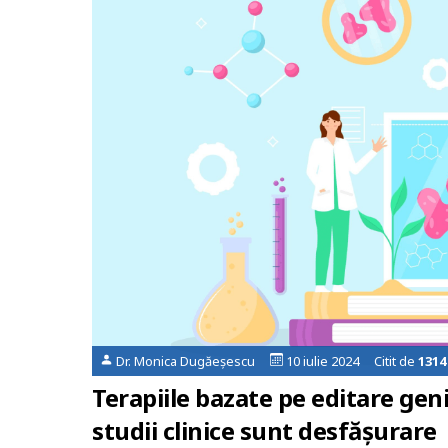
Dr. Monica Dugăeșescu
10 iulie 2024 Citit de
1314
Terapiile bazate pe editare gen
studii clinice sunt desfășurare