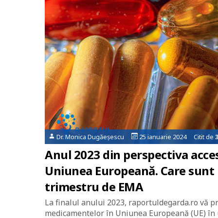
Dr. Monica Dugăeșescu
25 ianuarie 2024 Citit de
Anul 2023 din perspectiva accesu
Uniunea Europeană. Care sunt 
trimestru de EMA
La finalul anului 2023, raportuldegarda.ro vă p
medicamentelor în Uniunea Europeană (UE) în ul