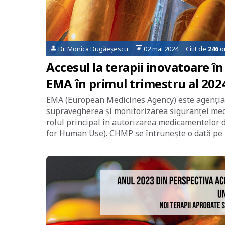
Dr. Monica Dugăeșescu
02 mai 2024 Citit de
246
or
Accesul la terapii inovatoare î
EMA în primul trimestru al 202
EMA (European Medicines Agency) este agenția 
supravegherea și monitorizarea siguranței medi
rolul principal în autorizarea medicamentelo
for Human Use). CHMP se întrunește o dată pe l