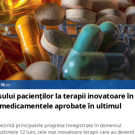
378
ori
lui pacienţilor la terapii inovatoare în
medicamentele aprobate în ultimul
rezintă principalele progrese înregistrate în domeniul
timele 12 luni, cele mai inovatoare terapii care au devenit