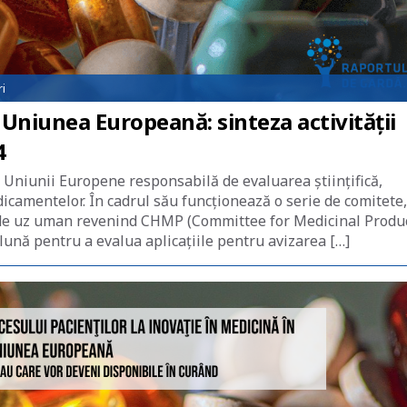
i
n Uniunea Europeană: sinteza activității
4
Uniunii Europene responsabilă de evaluarea științifică,
camentelor. În cadrul său funcționează o serie de comitete,
r de uz uman revenind CHMP (Committee for Medicinal Produ
ună pentru a evalua aplicațiile pentru avizarea […]