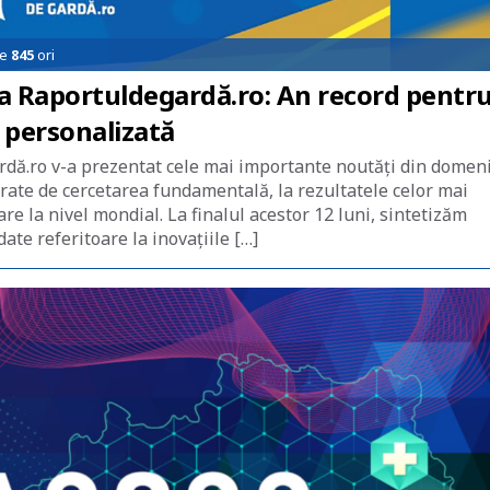
de
845
ori
ea Raportuldegardă.ro: An record pentr
 personalizată
rdă.ro v-a prezentat cele mai importante noutăţi din domen
rate de cercetarea fundamentală, la rezultatele celor mai
re la nivel mondial. La finalul acestor 12 luni, sintetizăm
date referitoare la inovaţiile […]