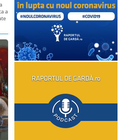
a
ta a
ate