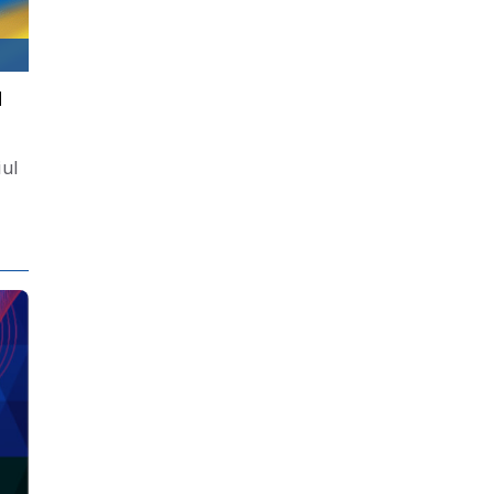
u
iul