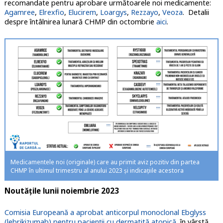
recomandate pentru aprobare următoarele noi medicamente:
Agamree
,
Elrexfio
,
Elucirem
,
Loargys
,
Rezzayo
,
Veoza
. Detalii
despre întâlnirea lunară CHMP din octombrie
aici
.
Medicamentele noi (originale) care au primit aviz pozitiv din partea
CHMP în ultimul trimestru al anului 2023 şi indicaţiile acestora
Noutățile lunii noiembrie 2023
Comisia Europeană a aprobat anticorpul monoclonal Ebglyss
(lebrikizumab) pentru pacienții cu dermatită atopică,
în vârstă