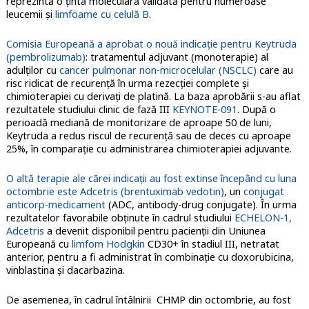
reprezintă o țintă moleculară validată pentru numeroase
leucemii și
limfoame cu celulă B
.
Comisia Europeană a aprobat o nouă indicație pentru Keytruda
(pembrolizumab)
: tratamentul adjuvant (monoterapie) al
adulților cu
cancer pulmonar non-microcelular (NSCLC)
care au
risc ridicat de recurență în urma rezecției complete și
chimioterapiei cu derivați de platină. La baza aprobării s-au aflat
rezultatele studiului clinic de fază III
KEYNOTE-091
. După o
perioadă mediană de monitorizare de aproape 50 de luni,
Keytruda a redus riscul de recurență sau de deces cu aproape
25%, în comparație cu administrarea chimioterapiei adjuvante.
O altă terapie ale cărei indicații au fost extinse începând cu luna
octombrie este Adcetris (brentuximab vedotin)
, un
conjugat
anticorp-medicament
(ADC, antibody-drug conjugate). În urma
rezultatelor favorabile obținute în cadrul studiului
ECHELON-1,
Adcetris
a devenit disponibil pentru pacienții din Uniunea
Europeană cu
limfom Hodgkin
CD30+ în stadiul III, netratat
anterior, pentru a fi administrat în combinație cu doxorubicina,
vinblastina și dacarbazina.
De asemenea, în cadrul întâlnirii CHMP din octombrie, au fost