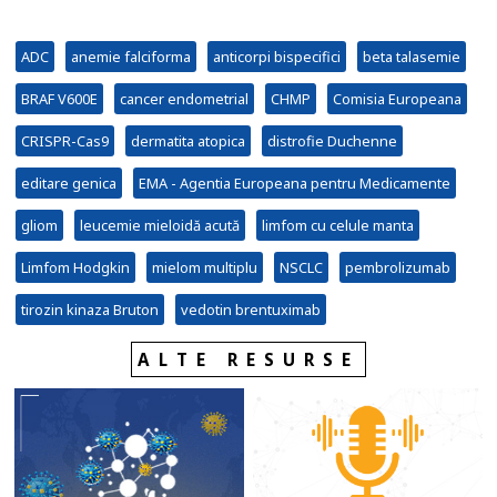
ADC
anemie falciforma
anticorpi bispecifici
beta talasemie
BRAF V600E
cancer endometrial
CHMP
Comisia Europeana
CRISPR-Cas9
dermatita atopica
distrofie Duchenne
editare genica
EMA - Agentia Europeana pentru Medicamente
gliom
leucemie mieloidă acută
limfom cu celule manta
Limfom Hodgkin
mielom multiplu
NSCLC
pembrolizumab
tirozin kinaza Bruton
vedotin brentuximab
ALTE RESURSE