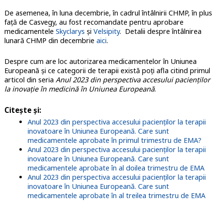
De asemenea, în luna decembrie, în cadrul întâlnirii CHMP, în plus
faţă de Casvegy, au fost recomandate pentru aprobare
medicamentele
Skyclarys
şi
Velsipity
. Detalii despre întâlnirea
lunară CHMP din decembrie
aici
.
Despre cum are loc autorizarea medicamentelor în Uniunea
Europeană și ce categorii de terapii există poți afla citind primul
articol din seria
Anul 2023 din perspectiva accesului pacienţilor
la inovaţie în medicină în Uniunea Europeană
.
Citește și
:
Anul 2023 din perspectiva accesului pacienţilor la terapii
inovatoare în Uniunea Europeană. Care sunt
medicamentele aprobate în primul trimestru de EMA?
Anul 2023 din perspectiva accesului pacienţilor la terapii
inovatoare în Uniunea Europeană. Care sunt
medicamentele aprobate în al doilea trimestru de EMA
Anul 2023 din perspectiva accesului pacienţilor la terapii
inovatoare în Uniunea Europeană. Care sunt
medicamentele aprobate în al treilea trimestru de EMA