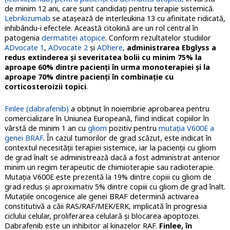
de minim 12 ani, care sunt candidați pentru terapie sistemică.
Lebrikizumab
se atașează de interleukina 13 cu afinitate ridicată,
inhibându-i efectele. Această citokină are un rol central în
patogenia
dermatitei atopice
. Conform rezultatelor studiilor
ADvocate 1
,
ADvocate 2
şi
ADhere
,
administrarea Ebglyss a
redus extinderea şi severitatea bolii cu minim 75% la
aproape 60% dintre pacienţi în urma monoterapiei şi la
aproape 70% dintre pacienţi în combinaţie cu
corticosteroizii topici
.
Finlee (dabrafenib)
a obţinut în noiembrie aprobarea pentru
comercializare în Uniunea Europeană, fiind indicat copiilor în
vârstă de minim 1 an cu
gliom
pozitiv pentru
mutaţia V600E a
genei BRAF
. În cazul tumorilor de grad scăzut, este indicat în
contextul necesităţii terapiei sistemice, iar la pacienţii cu gliom
de grad înalt se administrează dacă a fost administrat anterior
minim un regim terapeutic de chimioterapie sau radioterapie.
Mutaţia V600E este prezentă la 19% dintre copiii cu gliom de
grad redus şi aproximativ 5% dintre copiii cu gliom de grad înalt.
Mutaţiile oncogenice ale genei BRAF determină activarea
constitutivă a căii RAS/RAF/MEK/ERK, implicată în progresia
ciclului celular, proliferarea celulară şi blocarea apoptozei.
Dabrafenib este un inhibitor al kinazelor RAF.
Finlee, în