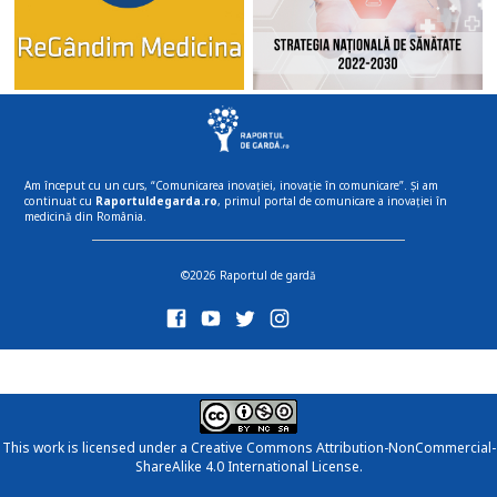
Am început cu un curs, “Comunicarea inovației, inovație în comunicare”. Și am
continuat cu
Raportuldegarda.ro
, primul portal de comunicare a inovației în
medicină din România.
©2026 Raportul de gardă
This work is licensed under a
Creative Commons Attribution-NonCommercial-
ShareAlike 4.0 International License
.