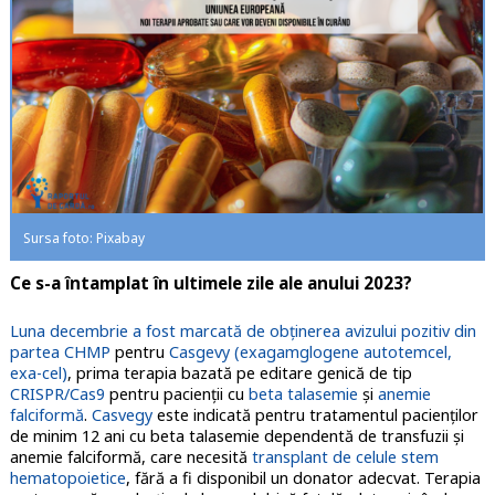
Sursa foto: Pixabay
Ce s-a întamplat în ultimele zile ale anului 2023?
Luna decembrie a fost marcată de obţinerea avizului pozitiv din
partea CHMP
pentru
Casgevy (exagamglogene autotemcel,
exa-cel)
, prima terapia bazată pe editare genică de tip
CRISPR/Cas9
pentru pacienţii cu
beta talasemie
şi
anemie
falciformă
.
Casvegy
este indicată pentru tratamentul pacienţilor
de minim 12 ani cu beta talasemie dependentă de transfuzii şi
anemie falciformă, care necesită
transplant de celule stem
hematopoietice
, fără a fi disponibil un donator adecvat. Terapia