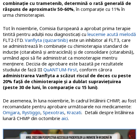
combinaţie cu trametenib, determină o rată generală de
răspuns de aproximativ 50-60%
, în comparaţie cu 11% în
urma chimioterapiei.
Tot în noiembrie, Comisia Europeană a aprobat prima terapie
tintită pentru adulţii nou diagnosticaţi cu
leucemie acută mielodă
FLT2-ITD.
Vanflyta (quizartinib)
este un inhibitor al FLT3, care
se administrează în combinaţie cu chimioterapia standard de
inducţie (citarabină şi antraciclină) şi de consolidare (citarabină),
urmând apoi să fie administrat ca monoterapie mentru
menţinere. Decizia de aprobare este bazată pe rezultatele
studiului de fază III
QuANTUM-First
, conform cărora
administrarea Vanflyta a scăzut riscul de deces cu peste
20% faţă de chimioterapie şi a dublat supravieţuirea
(peste 30 de luni, în comparaţie cu 15 luni)
.
De asemenea, în luna noiembrie, în cadrul întâlnirii CHMP, au fost
recomandate pentru aprobare următoarele noi medicamente:
Omjjara
,
Rystiggo
,
Spexotras
,
Krazati
. Detalii despre întâlnirea
lunară CHMP din octombrie
aici
.