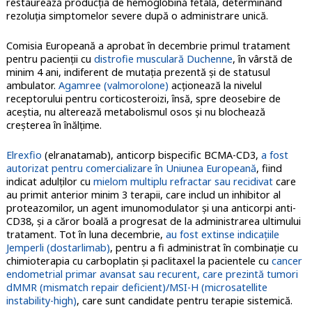
restaurează producţia de hemoglobină fetală, determinând
rezoluţia simptomelor severe după o administrare unică.
Comisia Europeană a aprobat în decembrie primul tratament
pentru pacienţii cu
distrofie musculară Duchenne
, în vârstă de
minim 4 ani, indiferent de mutaţia prezentă şi de statusul
ambulator.
Agamree (valmorolone)
acţionează la nivelul
receptorului pentru corticosteroizi, însă, spre deosebire de
aceştia, nu alterează metabolismul osos şi nu blochează
creşterea în înălţime.
Elrexfio
(elranatamab), anticorp bispecific BCMA-CD3,
a fost
autorizat pentru comercializare în Uniunea Europeană
, fiind
indicat adulţilor cu
mielom multiplu refractar sau recidivat
care
au primit anterior minim 3 terapii, care includ un inhibitor al
proteazomilor, un agent imunomodulator şi una anticorpi anti-
CD38, şi a căror boală a progresat de la administrarea ultimului
tratament. Tot în luna decembrie,
au fost extinse indicaţiile
Jemperli (dostarlimab)
, pentru a fi administrat în combinaţie cu
chimioterapia cu carboplatin şi paclitaxel la pacientele cu
cancer
endometrial primar avansat sau recurent, care prezintă tumori
dMMR (mismatch repair deficient)/MSI-H (microsatellite
instability-high)
, care sunt candidate pentru terapie sistemică.