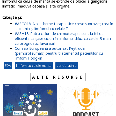
limfomul cu celule de manta se extinde de obicei la ganglionii
limfatici, măduva osoasă și alte organe.
Citește și:
#ASCO18: Noi scheme terapeutice cresc supraviețuirea în
leucemia și limfomul cu celule T
#ASH18: Patru cicluri de chimioterapie sunt la fel de
eficiente ca șase cicluri în limfomul difuz cu celule B mari
cu prognostic favorabil
Comisia Europeană a autorizat Keytruda
(pembrolizumab) pentru tratamentul pacienților cu
limfom Hodgkin
FDA
limfom cu celule manta
zanubrutinib
ALTE RESURSE