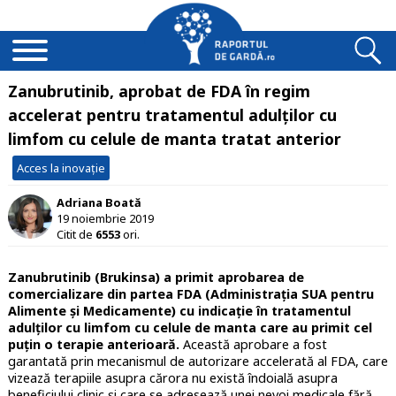
Zanubrutinib, aprobat de FDA în regim
accelerat pentru tratamentul adulților cu
limfom cu celule de manta tratat anterior
Acces la inovație
Adriana Boată
19 noiembrie 2019
Citit de
6553
ori.
Zanubrutinib (Brukinsa) a primit aprobarea de
comercializare din partea FDA (Administrația SUA pentru
Alimente și Medicamente) cu indicație în tratamentul
adulților cu limfom cu celule de manta care au primit cel
puțin o terapie anterioară.
Această aprobare a fost
garantată prin mecanismul de autorizare accelerată al FDA, care
vizează terapiile asupra cărora nu există îndoială asupra
beneficiului clinic și care se adresează unei nevoi medicale fără