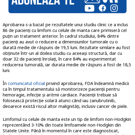
Aprobarea s-a bazat pe rezultatele unui studiu clinic ce a inclus
86 de pacienți cu limfom cu celule de manta care primiseră cel
puțin un tratament anterior. În cadrul studiului, 84% dintre
pacienți au avut o reducere a dimensiunilor tumorale cu o
durată medie de răspuns de 19,5 luni. Rezultate similare au fost
obținute într-un al doilea studiu cu aceeași structură, dar cu
doar 32 de pacienți înrolați, în care 84% au experimentat
reducerea tumorală, iar durata medie de răspuns a fost de 18,5
luni.
În
comunicatul oficial
privind aprobarea, FDA îndeamnă medicii
ca în timpul tratamentului să monitorizeze pacienții pentru
hemoragie, infecție și aritmii cardiace. Pacienții trebuie să
folosească protecție solară atunci când iau zanubrutinib,
deoarece există riscul altor malignități, inclusiv cancer de piele.
Limfomul cu celule de manta este un tip de limfom non-Hodgkin
reprezentând 3-10% din toate limfoamele non-Hodgkin din
Statele Unite. Până în momentul în care este diagnosticat,