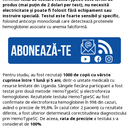
produs (mai puțin de 2 dolari per test), nu necesită
electricitate și poate fi folosit fără echipament sau
instruire specială. Testul este foarte sensibil și specific
,
folosind anticorpi monoclonali care detectează proteinele
hemoglobinei asociate cu anemia falciformă.
Pentru studiu, au fost recrutați
1000 de copii cu vârste
cuprinse între 1 lună și 5 ani
, dintr-o unitate medicală cu
resurse limitate din Uganda. Sângele fiecărui participant a fost
testat prin două metode: HemoTypeSC și electroforeza
hemoglobinei. Rezultatele testului HemoTypeSC au fost
confirmate de electroforeza hemoglobinei în 998 din cazuri,
având o precizie de 99,8%. În cazul celor 2 pacienți cu rezultate
diferite, a fost ulterior determinată corectitudinea diagnosticului
prin HemoTypeSC. De aceea,
rata de precizie
a testului s-a
considerat de
100%
.