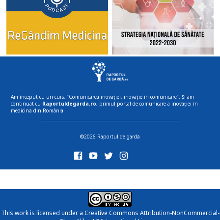
Am început cu un curs, “Comunicarea inovației, inovație în comunicare”. Și am
continuat cu
Raportuldegarda.ro
, primul portal de comunicare a inovației în
medicină din România.
©2026 Raportul de gardă
This work is licensed under a
Creative Commons Attribution-NonCommercial-