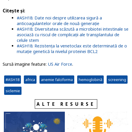
Citește și:
#ASH18: Date noi despre utilizarea sigură a
anticoagulantelor orale de nouă generație
#ASH18: Diversitatea scăzută a microbiotei intestinale se
asociază cu riscul de complicații ale transplantului de
celule stem
#ASH18: Rezistența la venetoclax este determinată de o
mutație genetică la nivelul proteinei BCL2
Sursă imagine feature:
US Air Force
.
#ASH18
africa
anemie falciforma
hemoglobină
screening
siclemie
ALTE RESURSE