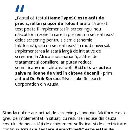
„Faptul că testul
HemoTypeSC este atât de
precis, ieftin și ușor de folosit
arată că acest
test poate fi implementat în screeningul nou-
născuților în zone în care în prezent nu se realizează
deloc screening pentru siclemie (anemie
falciformă), sau nu se realizează în mod universal.
Implementarea la scară largă de inițiative de
screening în Africa subsahariană, alături de
tratament și consiliere, ar putea reduce
semnificativ mortalitatea bolii.
Astfel s-ar putea
salva milioane de vieți în câteva decenii
”- prim
autorul
Dr. Erik Serrao
, Silver Lake Research
Corporation din Azusa.
Standardul de aur actual de screening al anemiei falciforme este
greu de implementat în situații cu resurse reduse din cauza
costului de necesități de echipament sofisticat și de electricitate
continuă.
Kitul de testare HemoTypeSC este ieftin de