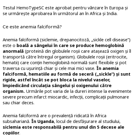
Testul HemoTypeSC este aprobat pentru vânzare în Europa și
se urmărește aprobarea în următorul an în Africa și India.
Ce este anemia falciformă?
Anemia falciformă (siclemie, drepanocitoză, „sickle cell disease”)
este o
boală a sângelui în care se produce hemoglobină
anormală
(proteină din globulele roșii care atașează oxigen și îl
transportă către întregul organism). Globulele roșii (eritrocite,
hematii) care conțin hemoglobină normală sunt flexibile și pot
traversa cu ușurință chiar și cele mai mici vase.
În anemia
falciformă, hematiile au formă de seceră („sickle”) și sunt
rigide, astfel încât se pot bloca la nivelul vaselor,
împiedicând circulația sângelui și oxigenului către
organism.
Urmările pot varia de la dureri intense la evenimente
severe precum infarct miocardic, infecții, complicații pulmonare
sau chiar deces.
Anemia falciformă are o prevalență ridicată în Africa
subsahariană.
În Uganda
, locul de desfășurare al studiului,
siclemia este responsabilă pentru unul din 5 decese ale
copiilor
.