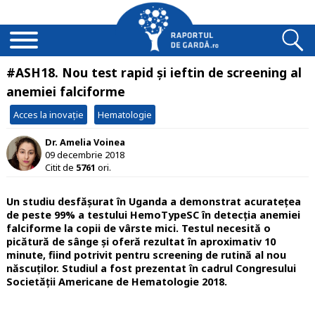
#ASH18. Nou test rapid și ieftin de screening al
anemiei falciforme
Acces la inovație
Hematologie
Dr. Amelia Voinea
09 decembrie 2018
Citit de
5761
ori.
Un studiu desfășurat în Uganda a demonstrat acuratețea
de peste 99% a testului HemoTypeSC în detecția anemiei
falciforme la copii de vârste mici. Testul necesită o
picătură de sânge și oferă rezultat în aproximativ 10
minute, fiind potrivit pentru screening de rutină al nou
născuților. Studiul a fost prezentat în cadrul Congresului
Societății Americane de Hematologie 2018.