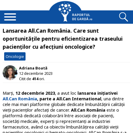
Lansarea All.Can România. Care sunt
oportunitățile pentru eficientizarea traseului
pacienților cu afecțiuni oncologice?
Oncologie
Adriana Boată
12 decembrie 2023
Citit de
414
ori.
Marți,
12 decembrie 2023
, a avut loc
lansarea inițiativei
All.Can România
, parte a All.Can International
, una dintre
cele mai mari platforme globale dedicate îmbunătățirii calității
vieții pacienților afectați de cancer.
All.Can România
este o
platformă dedicată colaborării între asociații de pacienți,
societăți medicale, experți și reprezentanți ai industriei
farmaceutice, având ca obiectiv îmbunătățirea calității vieții
pacienților oncologici și hemato-oncologici. All.Can România s-a