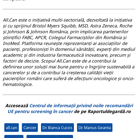
All.Can este o inițiativă multi-sectorială, dezvoltată la inițiativa
și cu sprijinul Bristol Myers Squibb, MSD, Astra Zeneca, Roche
și Johnson & Johnson România, prin implicarea partenerilor
științifici FABC, APCR, Colegiul Farmaciștilor din România și
InoMed. Platforma reunește reprezentanți ai asociațiilor de
pacienți, profesioniști în domeniul sănătății, experți din mediul
academic și din industria farmaceutică inovatoare, precum și
factori de decizie. Scopul All.Can este de a contribui la
definirea unor soluții mai bune pentru o îngrijire sustenabilă a
cancerelor și de a contribui la creșterea calității vieții
pacienților români care suferă de afecțiuni oncologice și onco-
hematologice.
Accesează
Centrul de informații privind noile recomandări
UE pentru screening în cancer
de pe Raportuldegardă.ro
all.can
Cancer
Dr. Bianca Cucos
Dr. Marius Geanta