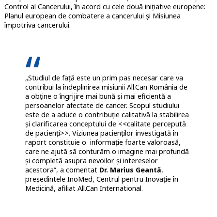
Control al Cancerului, în acord cu cele două inițiative europene:
Planul european de combatere a cancerului și Misiunea
împotriva cancerului.
„Studiul de față este un prim pas necesar care va
contribui la îndeplinirea misiunii All.Can România de
a obține o îngrijire mai bună și mai eficientă a
persoanelor afectate de cancer. Scopul studiului
este de a aduce o contribuție calitativă la stabilirea
și clarificarea conceptului de <<calitate percepută
de pacienți>>. Viziunea pacienților investigată în
raport constituie o informație foarte valoroasă,
care ne ajută să conturăm o imagine mai profundă
și completă asupra nevoilor și intereselor
acestora”, a comentat
Dr. Marius Geantă
,
președintele InoMed, Centrul pentru Inovație în
Medicină, afiliat All.Can International.