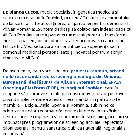
Dr. Bianca Cucoș
, medic specialist în genetică medicală și
coordonator științific InoMed, prezentă în cadrul evenimentului
de lansare, a reiterat susținerea organizației pentru demersurile
All.Can România: „Suntem dedicați să colaborăm îndeaproape cu
All Can România și toți partenerii implicați pentru a transforma
îngrijirea pacienților oncologici și a reduce povara cancerului.
Echipa InoMed se bucură să contribuie cu experiența sa în
domeniul medicinei personalizate și inovației pentru a sprijini
obiectivele All.Can”.
De asemenea, ea a vorbit despre
proiectul comun, privind
noile recomandări de screening oncologic din Uniunea
Europeană, desfășurat de All.Can International, EFPIA
Oncology Platform (EOP), cu sprijinul InoMed
, care își
propune să promoveze dialogul constructiv și bazat pe dovezi
privind implementarea acestor recomandări în patru state
membre – Belgia, Italia, Spania și România, subliniind că
adoptarea noilor recomandări prin extinderea localizărilor
pentru care se organizează programe de screening, precum și
îmbunătățirea programelor de screening actuale, reprezintă
piloni esențiali pentru sănătatea publică națională, regională și
europeană.