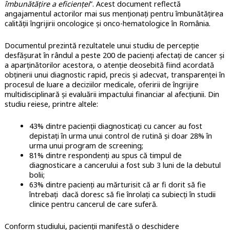
îmbunătățire a eficienței
”. Acest document reflectă
angajamentul actorilor mai sus menționați pentru îmbunătățirea
calității îngrijirii oncologice și onco-hematologice în România.
Documentul prezintă rezultatele unui studiu de percepție
desfășurat în rândul a peste 200 de pacienți afectați de cancer și
a aparținătorilor acestora, o atenție deosebită fiind acordată
obținerii unui diagnostic rapid, precis și adecvat, transparenței în
procesul de luare a deciziilor medicale, oferirii de îngrijire
multidisciplinară și evaluării impactului financiar al afecțiunii. Din
studiu reiese, printre altele:
43% dintre pacienții diagnosticați cu cancer au fost
depistați în urma unui control de rutină și doar 28% în
urma unui program de screening;
81% dintre respondenți au spus că timpul de
diagnosticare a cancerului a fost sub 3 luni de la debutul
bolii;
63% dintre pacienți au mărturisit că ar fi dorit să fie
întrebați dacă doresc să fie înrolați ca subiecți în studii
clinice pentru cancerul de care suferă.
Conform studiului, pacienții manifestă o deschidere