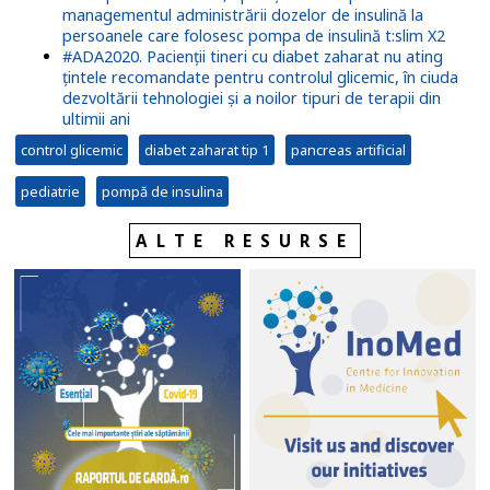
managementul administrării dozelor de insulină la
persoanele care folosesc pompa de insulină t:slim X2
#ADA2020. Pacienții tineri cu diabet zaharat nu ating
țintele recomandate pentru controlul glicemic, în ciuda
dezvoltării tehnologiei și a noilor tipuri de terapii din
ultimii ani
control glicemic
diabet zaharat tip 1
pancreas artificial
pediatrie
pompă de insulina
ALTE RESURSE