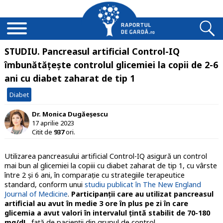
STUDIU. Pancreasul artificial Control-IQ
îmbunătăţeşte controlul glicemiei la copii de 2-6
ani cu diabet zaharat de tip 1
Diabet
Dr. Monica Dugăeșescu
17 aprilie 2023
Citit de
937
ori.
Utilizarea pancreasului artificial Control-IQ asigură un control
mai bun al glicemiei la copiii cu diabet zaharat de tip 1, cu vârste
între 2 și 6 ani, în comparaţie cu strategiile terapeutice
standard, conform unui
studiu publicat în The New England
Journal of Medicine
.
Participanții care au utilizat pancreasul
artificial au avut în medie 3 ore în plus pe zi în care
glicemia a avut valori în intervalul țintă stabilit de 70-180
mg/dL
, faţă de pacienţii din grupul de control.