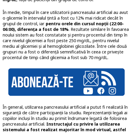
În medie, timpul în care utilizatorii pancreasului artificial au avut
o glicemie în intervalul țintă a fost cu 12% mai ridicat decât în
grupul de control, iar
pentru orele din cursul nopții (22:00-
06:00), diferența a fost de 18%
. Rezultate similare în favoarea
noului sistem au fost constatate şi pentru procentul din timp în
care nivelul glicemiei a fost peste 250 mg/dL, pentru nivelul
mediu al glicemiei şi al hemoglobinei glicozilate. Între cele două
grupuri nu a fost o diferenţă semnificativă în ceea ce priveşte
procentul de timp când glicemia a fost sub 70 mg/dL.
În general, utilizarea pancreasului artificial a putut fi realizată în
siguranță de către participanții la studiu. Reprezentanţii legali ai
copiilor incluşi în studiu au primit îndrumare legată de folosirea
pancreasului artificial.
Instructajul cu privire la utilizarea
sistemului a fost realizat majoritar în mod virtual, astfel