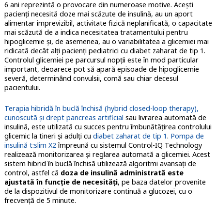
6 ani reprezintă o provocare din numeroase motive. Aceşti
pacienţi necesită doze mai scăzute de insulină, au un aport
alimentar imprevizibil, activitate fizică neplanificată, o capacitate
mai scăzută de a indica necesitatea tratamentului pentru
hipoglicemie şi, de asemenea, au o variabilitatea a glicemiei mai
ridicată decât alţi pacienţi pediatrici cu diabet zaharat de tip 1.
Controlul glicemiei pe parcursul nopții este în mod particular
important, deoarece pot să apară episoade de hipoglicemie
severă, determinând convulsii, comă sau chiar decesul
pacientului.
Terapia hibridă în buclă închisă (hybrid closed-loop therapy),
cunoscută şi drept pancreas artificial
sau livrarea automată de
insulină, este utilizată cu succes pentru îmbunătăţirea controlului
glicemic la tineri şi adulţi cu
diabet zaharat de tip 1
.
Pompa de
insulină t:slim X2
împreună cu sistemul Control-IQ Technology
realizează monitorizarea și reglarea automată a glicemiei. Acest
sistem hibrid în buclă închisă utilizează algoritmi avansați de
control, astfel că
doza de insulină administrată este
ajustată în funcție de necesități
, pe baza datelor provenite
de la dispozitivul de monitorizare continuă a glucozei, cu o
frecvenţă de 5 minute.