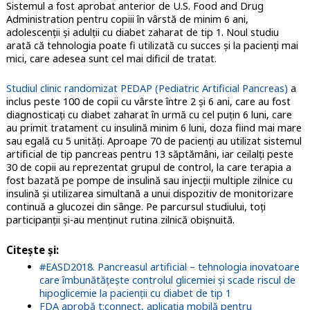
Sistemul a fost aprobat anterior de U.S. Food and Drug
Administration pentru copiii în vârstă de minim 6 ani,
adolescenţii şi adulţii cu diabet zaharat de tip 1. Noul studiu
arată că tehnologia poate fi utilizată cu succes și la pacienți mai
mici, care adesea sunt cel mai dificil de tratat.
Studiul clinic randomizat PEDAP (Pediatric Artificial Pancreas)
a
inclus peste 100 de copii cu vârste între 2 și 6 ani, care au fost
diagnosticaţi cu diabet zaharat în urmă cu cel puţin 6 luni, care
au primit tratament cu insulină minim 6 luni, doza fiind mai mare
sau egală cu 5 unităţi. Aproape 70 de pacienţi au utilizat sistemul
artificial de tip pancreas pentru 13 săptămâni, iar ceilalți peste
30 de copii au reprezentat grupul de control, la care terapia a
fost bazată pe pompe de insulină sau injecţii multiple zilnice cu
insulină şi utilizarea simultană a unui dispozitiv de monitorizare
continuă a glucozei din sânge. Pe parcursul studiului, toți
participanții și-au menținut rutina zilnică obișnuită.
Citeşte şi
:
#EASD2018. Pancreasul artificial – tehnologia inovatoare
care îmbunătățește controlul glicemiei și scade riscul de
hipoglicemie la pacienții cu diabet de tip 1
FDA aprobă t:connect, aplicația mobilă pentru