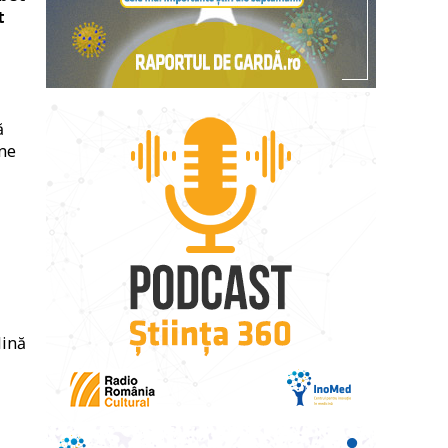
t
ă
ene
lină