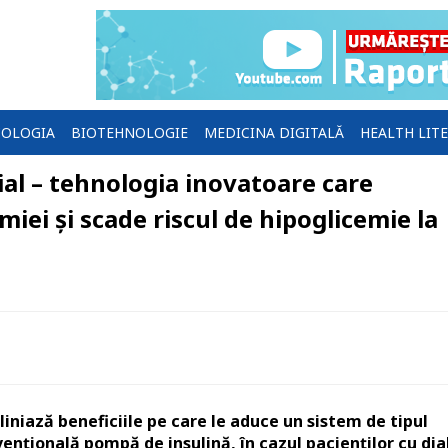
OLOGIA
BIOTEHNOLOGIE
MEDICINA DIGITALĂ
HEALTH LIT
ial – tehnologia inovatoare care
iei și scade riscul de hipoglicemie la
iniază beneficiile pe care le aduce un sistem de tipul
vențională pompă de insulină, în cazul pacienților cu di