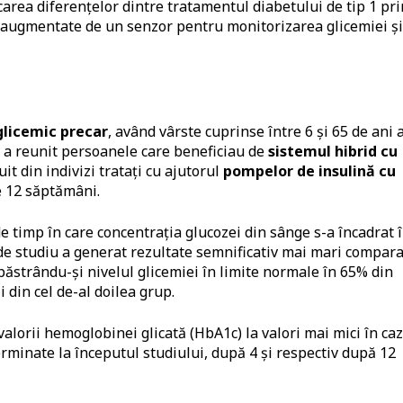
icarea diferențelor dintre tratamentul diabetului de tip 1 pri
augmentate de un senzor pentru monitorizarea glicemiei și
glicemic precar
, având vârste cuprinse între 6 și 65 de ani 
u a reunit persoanele care beneficiau de
sistemul hibrid cu
uit din indivizi tratați cu ajutorul
pompelor de insulină cu
e 12 săptămâni.
de timp în care concentrația glucozei din sânge s-a încadrat 
de studiu a generat rezultate semnificativ mai mari compara
păstrându-și nivelul glicemiei în limite normale în 65% din
 din cel de-al doilea grup.
valorii hemoglobinei glicată (HbA1c) la valori mai mici în ca
rminate la începutul studiului, după 4 și respectiv după 12