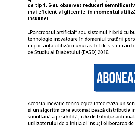
de tip 1. S-au observat reduceri semnificativ
mai eficient al glicemiei în momentul utiliză
insulinei.
„Pancreasul artificial” sau sistemul hibrid cu b
tehnologie inovatoare în domeniul tratării perso
importanța utilizării unui astfel de sistem au f
de Studiu al Diabetului (EASD) 2018.
Această inovație tehnologică integrează un sen
și un algoritm care automatizează distribuția i
simultană a posibilității de distribuție automat
utilizatorului de a iniția el însuși eliberarea de