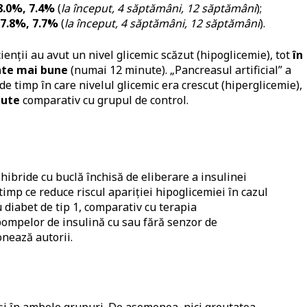
8.0%, 7.4%
(
la început, 4 săptămâni, 12 săptămâni
);
 7.8%, 7.7%
(
la început, 4 săptămâni, 12 săptămâni
).
ienții au avut un nivel glicemic scăzut (hipoglicemie), tot
în
tate mai bune
(numai 12 minute). „Pancreasul artificial” a
de timp în care nivelul glicemic era crescut (hiperglicemie),
nute
comparativ cu grupul de control.
 hibride cu buclă închisă de eliberare a insulinei
imp ce reduce riscul apariției hipoglicemiei în cazul
cu diabet de tip 1, comparativ cu terapia
pompelor de insulină cu sau fără senzor de
onează autorii.