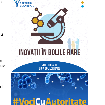
n
au
în
tiv
zul