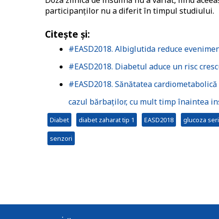
Doza zilnică de insulină nu a variat, fiind ace
participanților nu a diferit în timpul studiului.
Citește și:
#EASD2018. Albiglutida reduce evenimente
#EASD2018. Diabetul aduce un risc crescu
#EASD2018. Sănătatea cardiometabolică a
cazul bărbaților, cu mult timp înaintea in
Diabet
diabet zaharat tip 1
EASD2018
glucoza ser
senzori