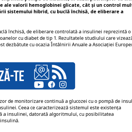
e ale valorii hemoglobinei glicate, cât și un control mul
rii sistemului hibrid, cu buclă închisă, de eliberare a
uclă închisă, de eliberare controlată a insulinei reprezintă o
anelor cu diabet de tip 1. Rezultatele studiului care vizeaz
ost dezbătute cu ocazia Întâlnirii Anuale a Asociației Europ
zor de monitorizare continuă a glucozei cu o pompă de insu
nsulinei. Ceea ce caracterizează sistemul este existența
ă a insulinei, datorată algoritmului, cu posibilitatea
 insulină.