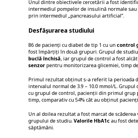
Unul dintre obiectivele cercetării a fost identif
intermediul pompelor de insulină normale sau 
prin intermediul „pancreasului artificial”.
Desfășurarea studiului
86 de pacienți cu diabet de tip 1 cu un
control 
fost împărțiți în două grupuri. Grupul de studi
buclă închisă
, iar grupul de control a fost alcăt
senzor
pentru monitorizarea glicemiei, timp d
Primul rezultat obținut s-a referit la perioada 
intervalul normal de 3.9 – 10.0 mmol/L. Grupul 
cu grupul de control, pacienții din primul grup 
timp, comparativ cu 54% cât au obținut pacienții
Un al doilea rezultat a fost marcat de scăderea 
grupului de studiu.
Valorile HbA1c
au fost dete
săptămâni.