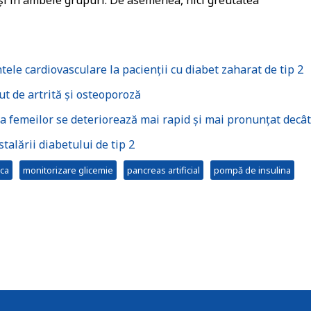
eași în ambele grupuri. De asemenea, nici greutatea
le cardiovasculare la pacienții cu diabet zaharat de tip 2
t de artrită și osteoporoză
 femeilor se deteriorează mai rapid și mai pronunțat decât
stalării diabetului de tip 2
ica
monitorizare glicemie
pancreas artificial
pompă de insulina