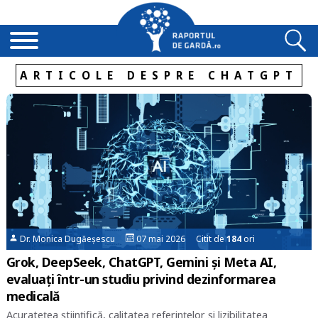
ARTICOLE DESPRE CHATGPT
Dr. Monica Dugăeșescu
07 mai 2026 Citit de
184
ori
Grok, DeepSeek, ChatGPT, Gemini și Meta AI,
evaluați într-un studiu privind dezinformarea
medicală
Acuratețea științifică, calitatea referințelor și lizibilitatea