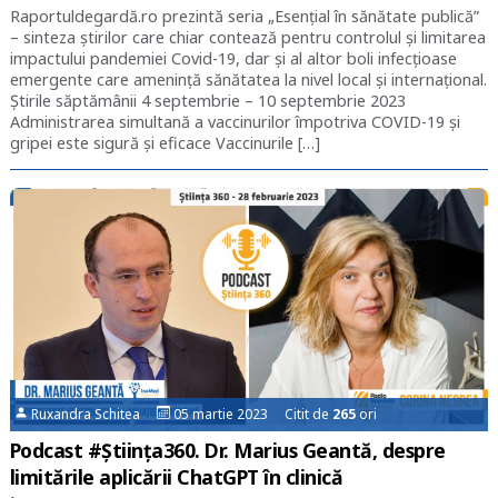
Raportuldegardă.ro prezintă seria „Esențial în sănătate publică”
– sinteza știrilor care chiar contează pentru controlul și limitarea
impactului pandemiei Covid-19, dar și al altor boli infecțioase
emergente care amenință sănătatea la nivel local și internațional.
Știrile săptămânii 4 septembrie – 10 septembrie 2023
Administrarea simultană a vaccinurilor împotriva COVID-19 şi
gripei este sigură şi eficace Vaccinurile […]
Ruxandra Schitea
05 martie 2023 Citit de
265
ori
Podcast #Știința360. Dr. Marius Geantă, despre
limitările aplicării ChatGPT în clinică