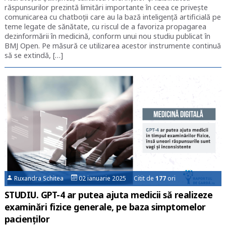
răspunsurilor prezintă limitări importante în ceea ce priveşte
comunicarea cu chatboții care au la bază inteligență artificială pe
teme legate de sănătate, cu riscul de a favoriza propagarea
dezinformării în medicină, conform unui nou studiu publicat în
BMJ Open. Pe măsură ce utilizarea acestor instrumente continuă
să se extindă, […]
Ruxandra Schitea
02 ianuarie 2025 Citit de
177
ori
STUDIU. GPT-4 ar putea ajuta medicii să realizeze
examinări fizice generale, pe baza simptomelor
pacienților