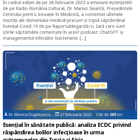
În cadrul ediției de pe 28 februarie 2023 a emisiunii #știința360
de pe Radio România Cultural, Dr. Marius Geantă, Președintele
Centrului pentru Inovație în Medicină, a comentat ultimele
noutăți ale domeniului medical precum și topul săptămânal
Esențial Covid-19 de pe Raportuldegardă.ro. Iată care sunt
știrile săptămânii comentate în acest podcast: ChatGPT şi
managementul infecţiilor bacteriene: […]
Dr. Monica Dugăeșescu
27 februarie 2023 Citit de
285
ori
Esențial în sănătate publică: analiza ECDC privind
răspândirea bolilor infecțioase în urma
cutremurelor din Turcia și Siria