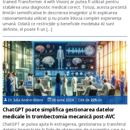
trained Transformer 4 with Vision) ar putea fi utilizat pentru
stabilirea unui diagnostic medical corect. Totuși, acesta prezintă
limitări semnificative în descrierea imaginilor și în explicarea
raționamentului utilizat și nu poate înlocui complet experiența
umană. Odată ce restricțiile și beneficiile modelului AI sunt
definite, el poate fi un […]
Dr. Iulia Andrei-Bitere
06 iunie 2024 Citit de
225
ori
ChatGPT poate simplifica gestionarea datelor
medicale în trombectomia mecanică post-AVC
ChatGPT ar putea ajuta în extragerea, gestionarea și transferul
datelor înregistrate în foile de observație ale pacienților care au