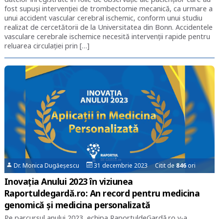
fost supuși intervenției de trombectomie mecanică, ca urmare a
unui accident vascular cerebral ischemic, conform unui studiu
realizat de cercetătorii de la Universitatea din Bonn. Accidentele
vasculare cerebrale ischemice necesită intervenții rapide pentru
reluarea circulației prin […]
Dr. Monica Dugăeșescu
31 decembrie 2023 Citit de
846
ori
Inovația Anului 2023 în viziunea
Raportuldegardă.ro: An record pentru medicina
genomică și medicina personalizată
Pe parcursul anului 2023, echipa RaportuldeGardă.ro v-a