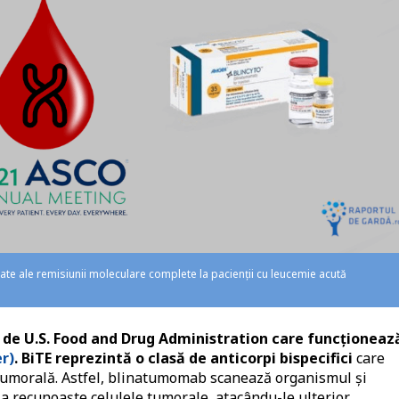
e ale remisiunii moleculare complete la pacienţii cu leucemie acută
de U.S. Food and Drug Administration care funcționeaz
er)
.
BiTE reprezintă o clasă de anticorpi bispecifici
care
ă tumorală. Astfel, blinatumomab scanează organismul și
a recunoaște celulele tumorale, atacându-le ulterior.