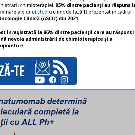
inistrării chimioterapiei.
95% dintre pacienţi au răspuns l
liminare ale unui
studiu
clinic de fază II prezentat în cadrul
Oncologie Clinică (ASCO) din 2021
.
 înregistrată la 86% dintre pacienţii care au răspuns 
adă nevoia administrării de chimioterapice şi a
topoietice
.