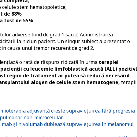
ră completă;
e celule stem hematopoietice;
st de 88%
 a fost de 55%
.
ctelor adverse fiind de grad 1 sau 2. Administrarea
icităţii la niciun pacient. Un singur subiect a prezentat o
in cauza unui tremor recurent de grad 2.
enţiază o rată de răspuns ridicată în urma
terapiei
pacienţii cu leucemie limfoblastică acută (ALL) pozitiv
ast regim de tratament ar putea să reducă necesarul
transplantului alogen de celule stem hematogene,
terapii
ioterapia adjuvantă crește supraviețuirea fără progresia
ui pulmonar non-microcelular
tlimab și nivolumab dublează supraviețuirea în melanomul