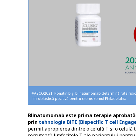
#ASCO2021. Ponatinib şi blinatumomab determină rate ridicat
limfoblastică pozitivă pentru cromozomul Philadelphia
Blinatumomab este prima terapie aprobată 
prin
tehnologia BiTE (Bispecific T cell Engag
permit apropierea dintre o celulă T și o celul
recrutează limfocitele T ale pacientului pentru 