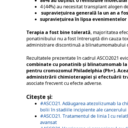
86% au obţinut o remisiune molecula
4 (44%) au necesitat transplant alogen d
supravieţuirea generală la un an a fo
supravieţuirea în lipsa evenimentelor
Terapia a fost bine tolerată
, majoritatea efe
ponatinibului nu a fost întreruptă din cauza tox
administrare discontinuă a blinatumomabului d
Rezultatele prezentate în cadrul ASCO2021 evid
combinate cu
ponatinib şi blinatumomab la 
pentru cromozomul Philadelphia (Ph+). Ace
administrării chimioterapiei şi efectuării 
asociate frecvent cu efecte adverse.
Citeşte şi:
#ASCO21. Adăugarea atezolizumab la chim
bolii în stadiile incipiente ale cancerul
#ASCO21. Tratamentul de linia I cu rela
avansat