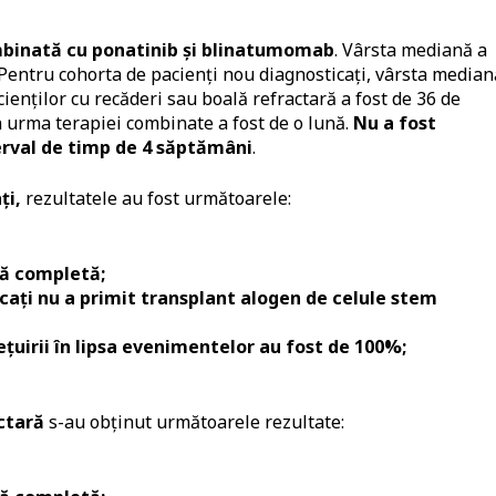
ombinată cu ponatinib şi blinatumomab
. Vârsta mediană a
i. Pentru cohorta de pacienţi nou diagnosticaţi, vârsta median
cienţilor cu recăderi sau boală refractară a fost de 36 de
 urma terapiei combinate a fost de o lună.
Nu a fost
terval de timp de 4 săptămâni
.
ţi,
rezultatele au fost următoarele:
ră completă;
icaţi nu a primit transplant alogen de celule stem
eţuirii în lipsa evenimentelor au fost de 100%;
actară
s-au obţinut următoarele rezultate: