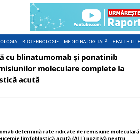
OLOGIA
BIOTEHNOLOGIE
MEDICINA DIGITALĂ
HEALTH LIT
ă cu blinatumomab și ponatinib
emisiunilor moleculare complete la
stică acută
momab determină rate ridicate de remisiune moleculară
leucemie limfoblastică acută (ALL) pozitivă pentru