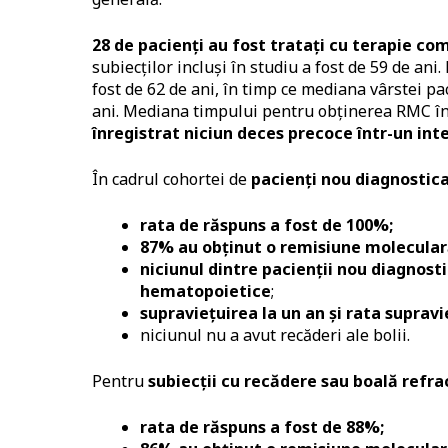
28 de pacienţi au fost trataţi cu terapie c
subiecţilor incluşi în studiu a fost de 59 de an
fost de 62 de ani, în timp ce mediana vârstei pa
ani. Mediana timpului pentru obţinerea RMC în
înregistrat niciun deces precoce într-un in
În cadrul cohortei de
pacienţi nou diagnostica
rata de răspuns a fost de 100%;
87% au obţinut o remisiune molecula
niciunul dintre pacienţii nou diagnost
hematopoietice
;
supravieţuirea la un an şi rata supravi
niciunul nu a avut recăderi ale bolii.
Pentru
subiecţii cu recădere sau boală refr
rata de răspuns a fost de 88%;