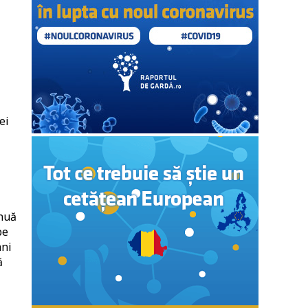
ei
inuă
pe
ani
ă