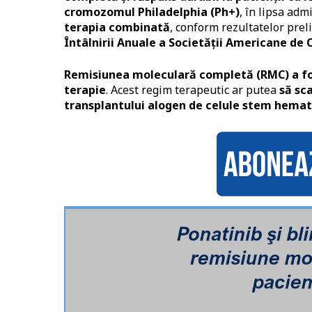
cromozomul Philadelphia (Ph+)
, în lipsa adm
terapia combinată
, conform rezultatelor pre
Întâlnirii Anuale a Societății Americane de 
Remisiunea moleculară completă (RMC) a fost
terapie
. Acest regim terapeutic ar putea
să sc
transplantului alogen de celule stem hema