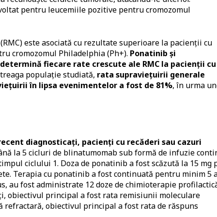
zvoltat pentru leucemiile pozitive pentru cromozomul
RMC) este asociată cu rezultate superioare la pacienţii cu
ntru cromozomul Philadelphia (Ph+).
Ponatinib şi
etermină fiecare rate crescute ale RMC la pacienţii cu
ntreaga populaţie studiată,
rata supravieţuirii generale
ieţuirii în lipsa evenimentelor a fost de 81%
, în urma un
 recent diagnosticaţi, pacienţi cu recăderi sau cazuri
până la 5 cicluri de blinatumomab sub formă de infuzie cont
timpul ciclului 1. Doza de ponatinib a fost scăzută la 15 mg 
te. Terapia cu ponatinib a fost continuată pentru minim 5 
us, au fost administrate 12 doze de chimioterapie profilactic
i, obiectivul principal a fost rata remisiunii moleculare
 refractară, obiectivul principal a fost rata de răspuns