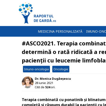
MEDICINA PERSONALIZATĂ
IMUNO-ONC
#ASCO2021. Terapia combinat
determină o rată ridicată a r
pacienţii cu leucemie limfobla
Imuno-oncologia
Oncologie
Dr. Monica Dugăeșescu
28 iunie 2021
Citit de
524
ori.
Terapia combinată cu ponatinib şi blinatu
completă şi răspuns durabil la pacienţii cu 