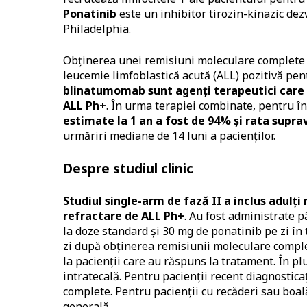
Ponatinib
este un inhibitor tirozin-kinazic de
Philadelphia.
Obţinerea unei remisiuni moleculare complete (
leucemie limfoblastică acută (ALL) pozitivă pe
blinatumomab sunt agenţi terapeutici care d
ALL Ph+
. În urma terapiei combinate, pentru î
estimate la 1 an a fost de 94% şi rata suprav
urmăriri mediane de 14 luni a pacienţilor.
Despre studiul clinic
Studiul single-arm de fază II a inclus adulţi
refractare de ALL Ph+
. Au fost administrate 
la doze standard şi 30 mg de ponatinib pe zi în 
zi după obţinerea remisiunii moleculare comple
la pacienţii care au răspuns la tratament. În pl
intratecală. Pentru pacienţii recent diagnosticaţ
complete. Pentru pacienţii cu recăderi sau boală
generală.