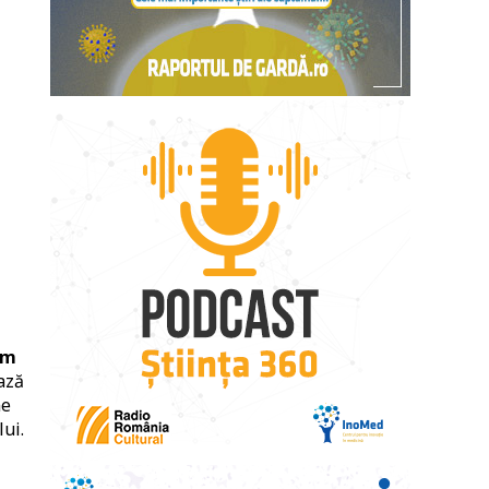
om
ază
ne
ui.