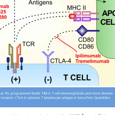
vansat. PD, programmed death; TIM-3, T-cell immunoglobulin and mucin-domain
l receptor; CTLA-4, cytotoxic T-lymphocyte antigen-4. Sursa foto: Spandidos