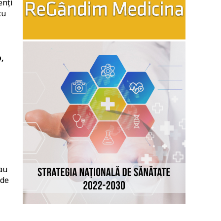
enți
cu
,
au
 de