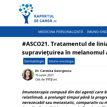
MEDICINA PERSONALIZATĂ
IMUNO-ONC
#ASCO21. Tratamentul de linia
supraviețuirea în melanomul
Dermatologie
Imuno-oncologia
Dr. Carmina Georgescu
15 iunie 2021
Citit de
1112
ori.
Imunoterapia compusă din doi agenți care bl
relatlimab, a prelungit timpul până la progre
nerezecabil sau metastatic, comparativ cu 