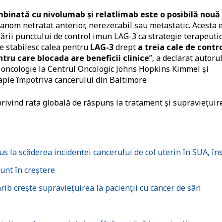
binată cu nivolumab și relatlimab este o posibilă nouă
anom netratat anterior, nerezecabil sau metastatic. Acesta 
bării punctului de control imun LAG-3 ca strategie terapeuti
re stabilesc calea pentru
LAG-3
drept
a treia cale de contr
ntru care blocada are beneficii clinice
”, a declarat autoru
de oncologie la Centrul Oncologic Johns Hopkins Kimmel și
pie împotriva cancerului din Baltimore
 privind rata globală de răspuns la tratament și supraviețuir
s la scăderea incidenței cancerului de col uterin în SUA, în
sunt în creștere
b crește supraviețuirea la pacienții cu cancer de sân