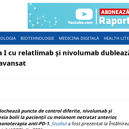
OLOGIA
BIOTEHNOLOGIE
MEDICINA DIGITALĂ
HEALTH LIT
 I cu relatlimab și nivolumab dubleaz
 avansat
ochează puncte de control diferite, nivolumab și
sia bolii la pacienții cu melanom netratat anterior,
monoterapia anti-PD-1.
Studiul
a fost prezentat la Întâlnire