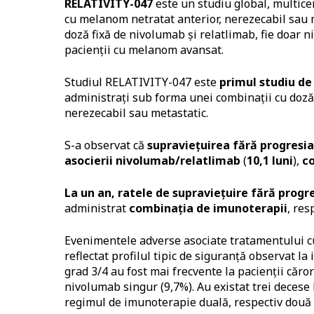
RELATIVITY-047
este un studiu global, multicent
cu melanom netratat anterior, nerezecabil sau m
doză fixă de nivolumab și relatlimab, fie doar
pacienții cu melanom avansat.
Studiul RELATIVITY-047 este
primul studiu de
administrați sub forma unei combinații cu doză 
nerezecabil sau metastatic.
S-a observat că
supraviețuirea fără progresia 
asocierii nivolumab/relatlimab
(
10,1 luni
),
c
La un an, ratele de supraviețuire fără progre
administrat
combinația de imunoterapii
, res
Evenimentele adverse asociate tratamentului cu
reflectat profilul tipic de siguranță observat l
grad 3/4 au fost mai frecvente la pacienții căro
nivolumab singur (9,7%). Au existat trei decese 
regimul de imunoterapie duală, respectiv două