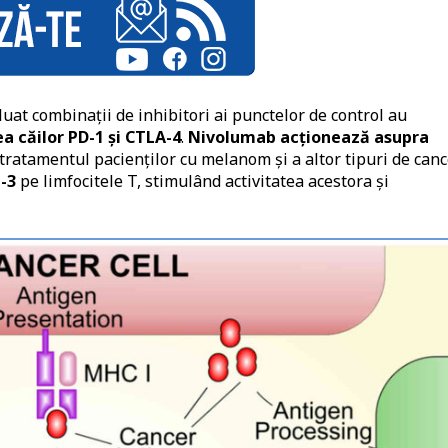
aluat combinații de inhibitori ai punctelor de control au
ea căilor PD-1 și CTLA-4
.
Nivolumab acționează asupra
ratamentul pacienților cu melanom și a altor tipuri de canc
-3
pe limfocitele T, stimulând activitatea acestora și