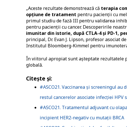
„Aceste rezultate demonstrează că
terapia com
opțiune de tratament
pentru pacienții cu mel
primul studiu de fază III pentru validarea inhi
pentru pacienții cu cancer. Descoperirile noast
imunitar din istorie, după CTLA-4 și PD-1, pe
principal, Dr. Evan J. Lipson, profesor asociat 
Institutul Bloomberg-Kimmel pentru imunotera
În viitorul apropiat sunt așteptate rezultatele
globală.
Citește și:
#ASCO21. Vaccinarea și screeningul au du
restul cancerelor asociate infecției HPV 
#ASCO21. Tratamentul adjuvant cu olapari
incipient HER2-negativ cu mutații BRCA