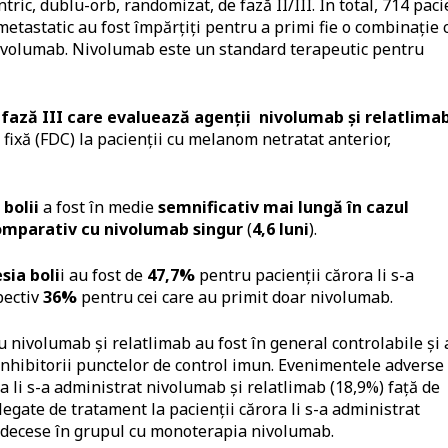
ric, dublu-orb, randomizat, de fază II/III. În total, 714 paci
etastatic au fost împărțiți pentru a primi fie o combinație 
 nivolumab. Nivolumab este un standard terapeutic pentru
 fază III care evaluează agenții nivolumab și relatlimab
fixă (FDC) la pacienții cu melanom netratat anterior,
bolii
a fost în medie
semnificativ mai lungă în cazul
omparativ cu nivolumab singur
(
4,6 luni
).
sia boli
i au fost de
47,7%
pentru pacienții cărora li s-a
pectiv
36%
pentru cei care au primit doar nivolumab.
 nivolumab și relatlimab au fost în general controlabile și 
a inhibitorii punctelor de control imun. Evenimentele adverse
ra li s-a administrat nivolumab și relatlimab (18,9%) față de
legate de tratament la pacienții cărora li s-a administrat
 decese în grupul cu monoterapia nivolumab.