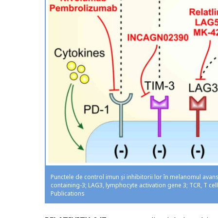
Punctele de control imun și inhibitorii lor în melanomul a
containing-3; LAG3, lymphocyte activation gene 3; TCR, T cel
Publications