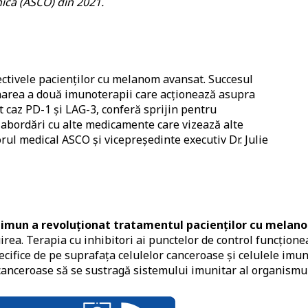
ică (ASCO) din 2021.
ctivele pacienților cu melanom avansat. Succesul
narea a două imunoterapii care acționează asupra
st caz PD-1 și LAG-3, conferă sprijin pentru
 abordări cu alte medicamente care vizează alte
orul medical ASCO și vicepreședinte executiv Dr. Julie
ol imun a revoluționat tratamentul pacienților cu melan
rea. Terapia cu inhibitori ai punctelor de control funcțione
ecifice de pe suprafața celulelor canceroase și celulele imu
 canceroase să se sustragă sistemului imunitar al organismul