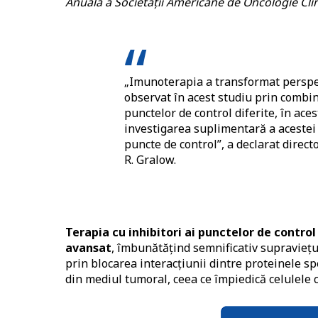
Anuală a Societății Americane de Oncologie Clin
„Imunoterapia a transformat perspe
observat în acest studiu prin combi
punctelor de control diferite, în ace
investigarea suplimentară a acestei
puncte de control”, a declarat direct
R. Gralow.
Terapia cu inhibitori ai punctelor de contr
avansat
, îmbunătățind semnificativ supraviețui
prin blocarea interacțiunii dintre proteinele sp
din mediul tumoral, ceea ce împiedică celulele