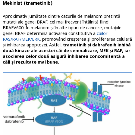
Mekinist (trametinib)
Aproximativ jumătate dintre cazurile de melanom prezintă
mutații ale genei BRAF, cel mai frecvent întâlnită fiind
BRAFV600. În melanom și în alte tipuri de cancere, mutațiile
genei BRAF determină activarea constitutivă a
căilor
RAS/RAF/MEK/ERK
, promovând creșterea și proliferarea celulară
și inhibarea apoptozei. Astfel,
trametinib și dabrafenib inhibă
două kinaze ale acestei căi de semnalizare, MEK și RAF, iar
asocierea celor două asigură inhibarea concomitentă a
căii și rezultate mai bune.