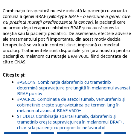
Combinația terapeutică nu este indicată la pacienții cu varianta
comună a genei BRAF (wild-type
BRAF – o versiune a genei care
nu prezintă mutații predispozante la cancer)
, la pacienții care
au urmat deja terapii cu inhibitori BRAF și nu au răspuns la
aceștia sau la pacienții pediatrici. De asemenea, efectele adverse
ale tratamentului pot fi importante, din acest motiv decizia
terapeutică se va lua în context clinic, împreună cu medicul
oncolog. Tratamentele sunt disponibile și în țara noastră pentru
pacienții cu melanom cu mutație BRAFV600, fiind decontate de
către CNAS.
Citește și:
#ASCO19. Combinația dabrafenib cu trametinib
determină supraviețuire prelungită în melanomul avansat
BRAF pozitiv
#AACR20. Combinația de atezolizumab, vemurafenib și
cobimetinib crește supraviețuirea pe termen lung în
melanomul avansat BRAF V600+
STUDIU. Combinația spartalizumab, dabrafenib și
trametinib crește supraviețuirea în melanomul BRAF+,
chiar și la pacienții cu prognostic nefavorabil