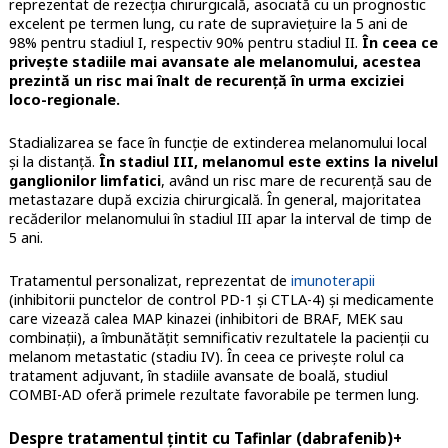
reprezentat de rezecția chirurgicală, asociată cu un prognostic
excelent pe termen lung, cu rate de supraviețuire la 5 ani de
98% pentru stadiul I, respectiv 90% pentru stadiul II.
În ceea ce
privește stadiile mai avansate ale melanomului, acestea
prezintă un risc mai înalt de recurență în urma exciziei
loco-regionale.
Stadializarea se face în funcție de extinderea melanomului local
și la distanță.
În stadiul III, melanomul este extins la nivelul
ganglionilor limfatici
, având un risc mare de recurență sau de
metastazare după excizia chirurgicală. În general, majoritatea
recăderilor melanomului în stadiul III apar la interval de timp de
5 ani.
Tratamentul personalizat, reprezentat de
imunoterapii
(inhibitorii punctelor de control PD-1 și CTLA-4) și medicamente
care vizează calea MAP kinazei (inhibitori de BRAF, MEK sau
combinații), a îmbunătățit semnificativ rezultatele la pacienții cu
melanom metastatic (stadiu IV). În ceea ce privește rolul ca
tratament adjuvant, în stadiile avansate de boală, studiul
COMBI-AD oferă primele rezultate favorabile pe termen lung.
Despre tratamentul țintit cu Tafinlar (dabrafenib)+