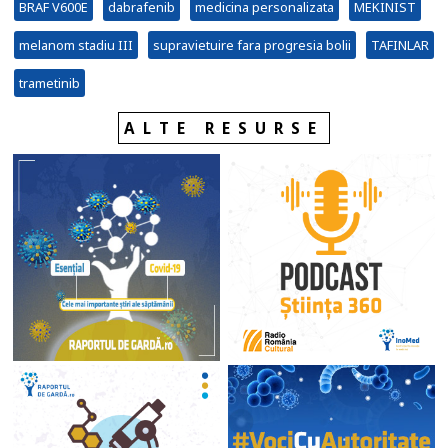
BRAF V600E
dabrafenib
medicina personalizata
MEKINIST
melanom stadiu III
supravietuire fara progresia bolii
TAFINLAR
trametinib
ALTE RESURSE