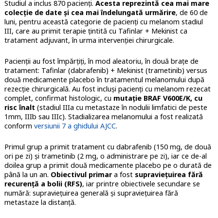
Studiul a inclus 870 pacienți.
Acesta reprezintă cea mai mare
colecție de date și cea mai îndelungată urmărire
, de 60 de
luni, pentru această categorie de pacienți cu melanom stadiul
III, care au primit terapie țintită cu Tafinlar + Mekinist ca
tratament adjuvant, în urma intervenției chirurgicale.
Pacienții au fost împărțiți, în mod aleatoriu, în două brațe de
tratament: Tafinlar (dabrafenib) + Mekinist (trametinib) versus
două medicamente placebo în tratamentul melanomului după
rezecție chirurgicală. Au fost incluși pacienți cu melanom rezecat
complet, confirmat histologic, cu
mutație BRAF V600E/K, cu
risc înalt
(stadiul IIIa cu metastaze în nodulii limfatici de peste
1mm, IIIb sau IIIc). Stadializarea melanomului a fost realizată
conform
versiunii 7 a ghidului AJCC
.
Primul grup a primit tratament cu dabrafenib (150 mg, de două
ori pe zi) și trametinib (2 mg, o administrare pe zi), iar ce de-al
doilea grup a primit două medicamente placebo pe o durată de
până la un an.
Obiectivul primar
a fost
supraviețuirea fără
recurență a bolii (RFS)
, iar printre obiectivele secundare se
numără: supraviețuirea generală și supraviețuirea fără
metastaze la distanță.