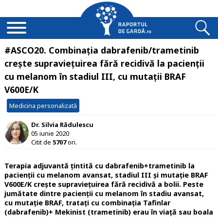
#ASCO20. Combinația dabrafenib/trametinib
crește supraviețuirea fără recidivă la pacienții
cu melanom în stadiul III, cu mutații BRAF
V600E/K
Medicina personalizată
Dr. Silvia Rădulescu
05 iunie 2020
Citit de
5707
ori.
Terapia adjuvantă țintită cu dabrafenib+trametinib la
pacienții cu melanom avansat, stadiul III și mutație BRAF
V600E/K crește supraviețuirea fără recidivă a bolii.
Peste
jumătate dintre pacienții cu melanom în stadiu avansat,
cu mutație BRAF, tratați cu combinația Tafinlar
(dabrafenib)+ Mekinist (trametinib) erau în viață sau boala