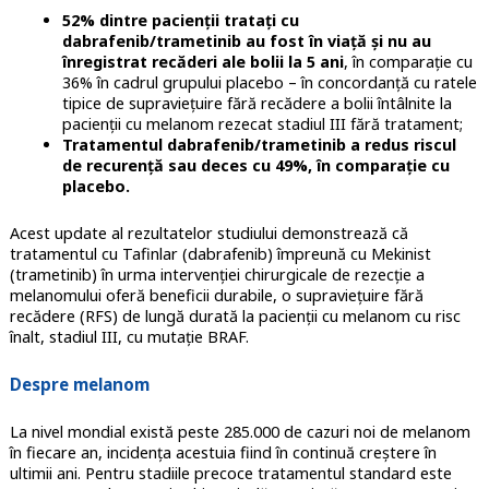
52% dintre pacienții tratați cu
dabrafenib/trametinib au fost în viață și nu au
înregistrat recăderi ale bolii la 5 ani
, în comparație cu
36% în cadrul grupului placebo – în concordanță cu ratele
tipice de supraviețuire fără recădere a bolii întâlnite la
pacienții cu melanom rezecat stadiul III fără tratament;
Tratamentul dabrafenib/trametinib a redus riscul
de recurență sau deces cu 49%, în comparație cu
placebo.
Acest update al rezultatelor studiului demonstrează că
tratamentul cu Tafinlar (dabrafenib) împreună cu Mekinist
(trametinib) în urma intervenției chirurgicale de rezecție a
melanomului oferă beneficii durabile, o supraviețuire fără
recădere (RFS) de lungă durată la pacienții cu melanom cu risc
înalt, stadiul III, cu mutație BRAF.
Despre melanom
La nivel mondial există peste 285.000 de cazuri noi de melanom
în fiecare an, incidența acestuia fiind în continuă creștere în
ultimii ani. Pentru stadiile precoce tratamentul standard este