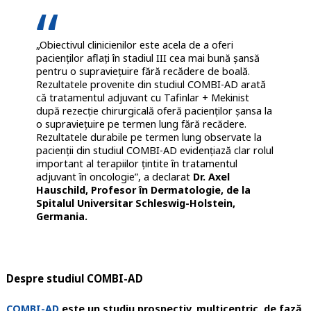
„Obiectivul clinicienilor este acela de a oferi
pacienților aflați în stadiul III cea mai bună șansă
pentru o supraviețuire fără recădere de boală.
Rezultatele provenite din studiul COMBI-AD arată
că tratamentul adjuvant cu Tafinlar + Mekinist
după rezecție chirurgicală oferă pacienților șansa la
o supraviețuire pe termen lung fără recădere.
Rezultatele durabile pe termen lung observate la
pacienții din studiul COMBI-AD evidențiază clar rolul
important al terapiilor țintite în tratamentul
adjuvant în oncologie”, a declarat
Dr. Axel
Hauschild, Profesor în Dermatologie, de la
Spitalul Universitar Schleswig-Holstein,
Germania.
Despre studiul COMBI-AD
COMBI-AD
este un studiu prospectiv, multicentric, de fază