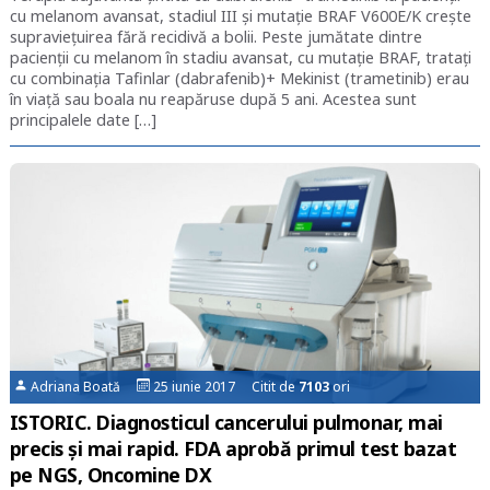
cu melanom avansat, stadiul III și mutație BRAF V600E/K crește
supraviețuirea fără recidivă a bolii. Peste jumătate dintre
pacienții cu melanom în stadiu avansat, cu mutație BRAF, tratați
cu combinația Tafinlar (dabrafenib)+ Mekinist (trametinib) erau
în viață sau boala nu reapăruse după 5 ani. Acestea sunt
principalele date […]
Adriana Boată
25 iunie 2017 Citit de
7103
ori
ISTORIC. Diagnosticul cancerului pulmonar, mai
precis și mai rapid. FDA aprobă primul test bazat
pe NGS, Oncomine DX