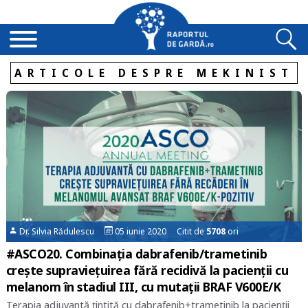
ARTICOLE DESPRE MEKINIST
Dr. Silvia Rădulescu
05 iunie 2020 Citit de
5708
ori
#ASCO20. Combinația dabrafenib/trametinib
crește supraviețuirea fără recidivă la pacienții cu
melanom în stadiul III, cu mutații BRAF V600E/K
Terapia adjuvantă țintită cu dabrafenib+trametinib la pacienții