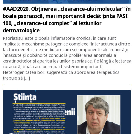
#AAD2020. Obținerea „clearance-ului molecular” în
boala psoriazică, mai importantă decât ținta PASI
100, „clearance-ul complet” al leziunilor
dermatologice
Psoriazisul este o boală inflamatorie cronică, în care sunt
implicate mecanisme patogenice complexe. Interacțiunea dintre
factorii genetici, de mediu precum și componente ale imunității
înnăscute și dobândite conduc la proliferarea anormală a
keratinocitelor și apariția leziunilor psoriazice. Pe lângă afectarea
cutanată, boala are un impact sistemic important.
Heterogenitatea bolii sugerează că abordarea terapeutică
trebuie să […]