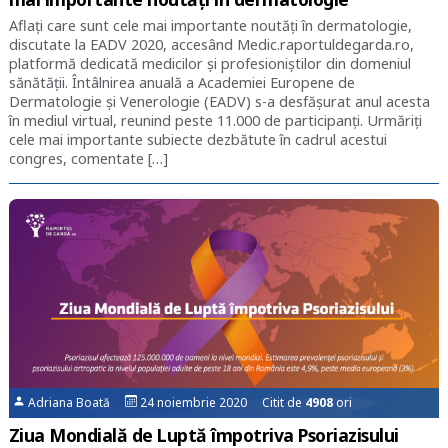
Aflați care sunt cele mai importante noutăți în dermatologie,
discutate la EADV 2020, accesând Medic.raportuldegarda.ro,
platformă dedicată medicilor și profesioniștilor din domeniul
sănătății. Întâlnirea anuală a Academiei Europene de
Dermatologie și Venerologie (EADV) s-a desfășurat anul acesta
în mediul virtual, reunind peste 11.000 de participanți. Urmăriți
cele mai importante subiecte dezbătute în cadrul acestui
congres, comentate […]
Adriana Boată
24 noiembrie 2020 Citit de
4908
ori
Ziua Mondială de Luptă împotriva Psoriazisului