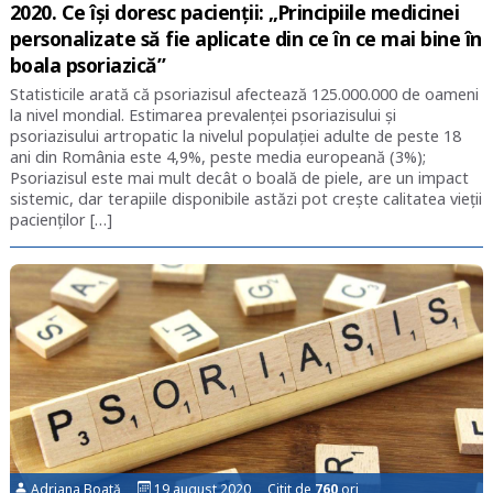
2020. Ce își doresc pacienții: „Principiile medicinei
personalizate să fie aplicate din ce în ce mai bine în
boala psoriazică”
Statisticile arată că psoriazisul afectează 125.000.000 de oameni
la nivel mondial. Estimarea prevalenței psoriazisului și
psoriazisului artropatic la nivelul populației adulte de peste 18
ani din România este 4,9%, peste media europeană (3%);
Psoriazisul este mai mult decât o boală de piele, are un impact
sistemic, dar terapiile disponibile astăzi pot crește calitatea vieții
pacienților […]
Adriana Boată
19 august 2020 Citit de
760
ori