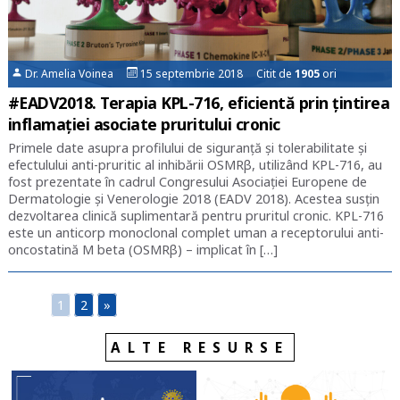
Dr. Amelia Voinea
15 septembrie 2018 Citit de
1905
ori
#EADV2018. Terapia KPL-716, eficientă prin țintirea
inflamației asociate pruritului cronic
Primele date asupra profilului de siguranță și tolerabilitate și
efectulului anti-pruritic al inhibării OSMRβ, utilizând KPL-716, au
fost prezentate în cadrul Congresului Asociației Europene de
Dermatologie și Venerologie 2018 (EADV 2018). Acestea susțin
dezvoltarea clinică suplimentară pentru pruritul cronic. KPL-716
este un anticorp monoclonal complet uman a receptorului anti-
oncostatină M beta (OSMRβ) – implicat în […]
1
2
»
ALTE RESURSE