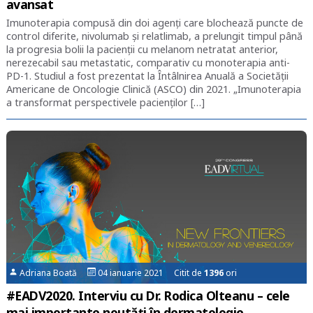
avansat
Imunoterapia compusă din doi agenți care blochează puncte de
control diferite, nivolumab și relatlimab, a prelungit timpul până
la progresia bolii la pacienții cu melanom netratat anterior,
nerezecabil sau metastatic, comparativ cu monoterapia anti-
PD-1. Studiul a fost prezentat la Întâlnirea Anuală a Societății
Americane de Oncologie Clinică (ASCO) din 2021. „Imunoterapia
a transformat perspectivele pacienților […]
Adriana Boată
04 ianuarie 2021 Citit de
1396
ori
#EADV2020. Interviu cu Dr. Rodica Olteanu – cele
mai importante noutăți în dermatologie