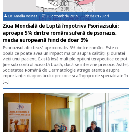
Dr. Amelia Voinea
30 octombrie 2019 Citit de
6120
ori
Ziua Mondială de Luptă împotriva Psoriazisului:
aproape 5% dintre români suferă de psoriazis,
media europeană fiind de doar 3%
Psoriazisul afectează aproximativ 5% dintre români. Este o
boală ce poate avea un impact major asupra calității și duratei
vieții unui pacient. Există însă multiple opțiuni terapeutice ce pot
ține sub control această boală, dacă se intervine precoce. Astfel,
Societatea Română de Dermatologie atrage atenția asupra
importanței diagnosticului precoce și a îngrijirii de specialitate în
[…]