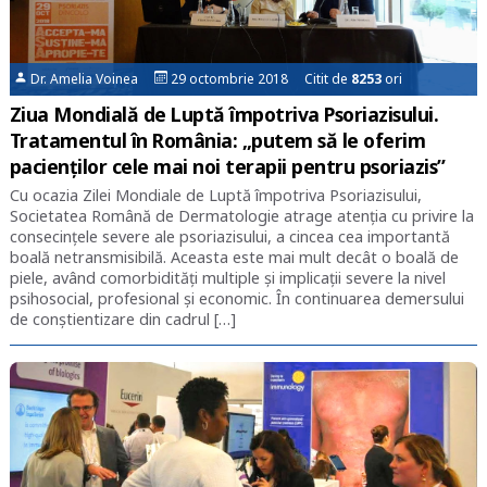
Dr. Amelia Voinea
29 octombrie 2018 Citit de
8253
ori
Ziua Mondială de Luptă împotriva Psoriazisului.
Tratamentul în România: „putem să le oferim
pacienţilor cele mai noi terapii pentru psoriazis”
Cu ocazia Zilei Mondiale de Luptă împotriva Psoriazisului,
Societatea Română de Dermatologie atrage atenția cu privire la
consecinţele severe ale psoriazisului, a cincea cea importantă
boală netransmisibilă. Aceasta este mai mult decât o boală de
piele, având comorbidităţi multiple şi implicaţii severe la nivel
psihosocial, profesional şi economic. În continuarea demersului
de conştientizare din cadrul […]