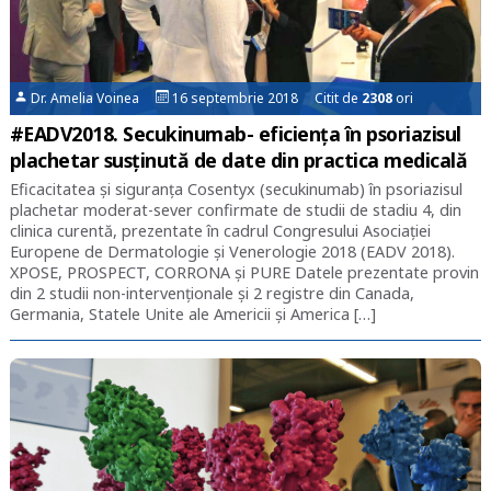
Dr. Amelia Voinea
16 septembrie 2018 Citit de
2308
ori
#EADV2018. Secukinumab- eficiența în psoriazisul
plachetar susținută de date din practica medicală
Eficacitatea și siguranța Cosentyx (secukinumab) în psoriazisul
plachetar moderat-sever confirmate de studii de stadiu 4, din
clinica curentă, prezentate în cadrul Congresului Asociației
Europene de Dermatologie și Venerologie 2018 (EADV 2018).
XPOSE, PROSPECT, CORRONA și PURE Datele prezentate provin
din 2 studii non-intervenționale și 2 registre din Canada,
Germania, Statele Unite ale Americii și America […]