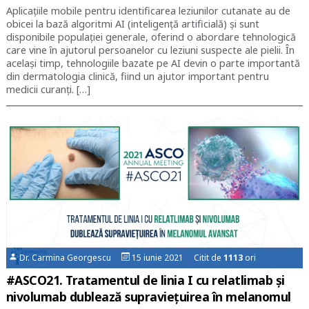
Aplicațiile mobile pentru identificarea leziunilor cutanate au de
obicei la bază algoritmi AI (inteligență artificială) și sunt
disponibile populației generale, oferind o abordare tehnologică
care vine în ajutorul persoanelor cu leziuni suspecte ale pielii. În
același timp, tehnologiile bazate pe AI devin o parte importantă
din dermatologia clinică, fiind un ajutor important pentru
medicii curanți. […]
Dr. Carmina Georgescu
15 iunie 2021 Citit de
1113
ori
#ASCO21. Tratamentul de linia I cu relatlimab și
nivolumab dublează supraviețuirea în melanomul